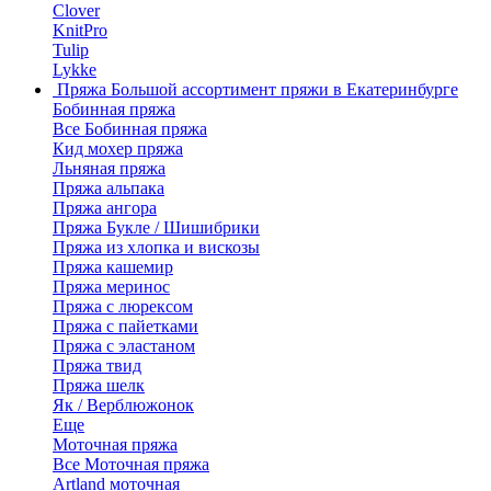
Clover
KnitPro
Tulip
Lykke
Пряжа
Большой ассортимент пряжи в Екатеринбурге
Бобинная пряжа
Все Бобинная пряжа
Кид мохер пряжа
Льняная пряжа
Пряжа альпака
Пряжа ангора
Пряжа Букле / Шишибрики
Пряжа из хлопка и вискозы
Пряжа кашемир
Пряжа меринос
Пряжа с люрексом
Пряжа с пайетками
Пряжа с эластаном
Пряжа твид
Пряжа шелк
Як / Верблюжонок
Еще
Моточная пряжа
Все Моточная пряжа
Artland моточная