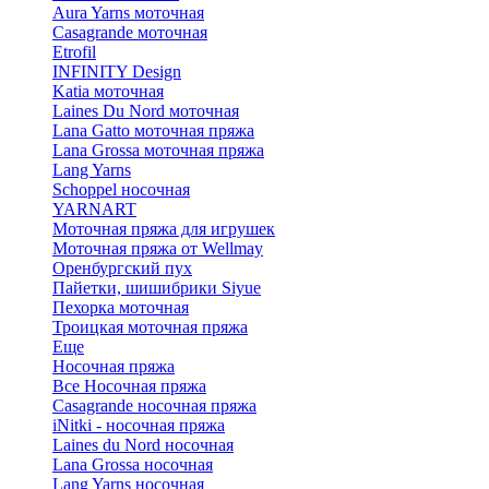
Aura Yarns моточная
Casagrande моточная
Etrofil
INFINITY Design
Katia моточная
Laines Du Nord моточная
Lana Gatto моточная пряжа
Lana Grossa моточная пряжа
Lang Yarns
Schoppel носочная
YARNART
Моточная пряжа для игрушек
Моточная пряжа от Wellmay
Оренбургский пух
Пайетки, шишибрики Siyue
Пехорка моточная
Троицкая моточная пряжа
Еще
Носочная пряжа
Все Носочная пряжа
Casagrande носочная пряжа
iNitki - носочная пряжа
Laines du Nord носочная
Lana Grossa носочная
Lang Yarns носочная