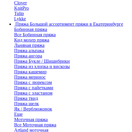
Clover
KnitPro
Tulip
Lykke
Пряжа
Большой ассортимент пряжи в Екатеринбурге
Бобинная пряжа
Все Бобинная пряжа
Кид мохер пряжа
Льняная пряжа
Пряжа альпака
Пряжа ангора
Пряжа Букле / Шишибрики
Пряжа из хлопка и вискозы
Пряжа кашемир
Пряжа меринос
Пряжа с люрексом
Пряжа с пайетками
Пряжа с эластаном
Пряжа твид
Пряжа шелк
Як / Верблюжонок
Еще
Моточная пряжа
Все Моточная пряжа
Artland моточная