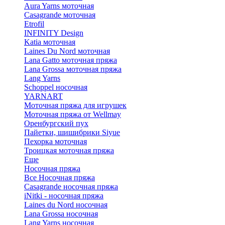
Aura Yarns моточная
Casagrande моточная
Etrofil
INFINITY Design
Katia моточная
Laines Du Nord моточная
Lana Gatto моточная пряжа
Lana Grossa моточная пряжа
Lang Yarns
Schoppel носочная
YARNART
Моточная пряжа для игрушек
Моточная пряжа от Wellmay
Оренбургский пух
Пайетки, шишибрики Siyue
Пехорка моточная
Троицкая моточная пряжа
Еще
Носочная пряжа
Все Носочная пряжа
Casagrande носочная пряжа
iNitki - носочная пряжа
Laines du Nord носочная
Lana Grossa носочная
Lang Yarns носочная