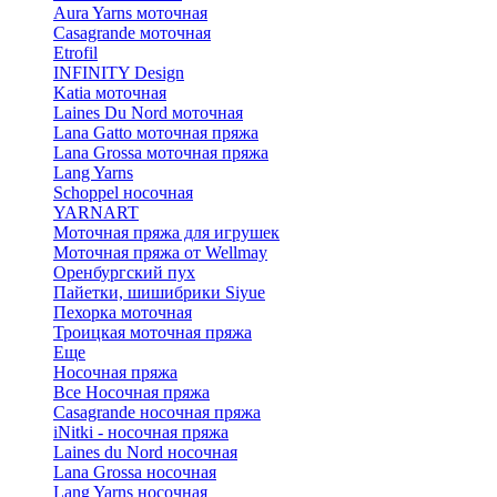
Aura Yarns моточная
Casagrande моточная
Etrofil
INFINITY Design
Katia моточная
Laines Du Nord моточная
Lana Gatto моточная пряжа
Lana Grossa моточная пряжа
Lang Yarns
Schoppel носочная
YARNART
Моточная пряжа для игрушек
Моточная пряжа от Wellmay
Оренбургский пух
Пайетки, шишибрики Siyue
Пехорка моточная
Троицкая моточная пряжа
Еще
Носочная пряжа
Все Носочная пряжа
Casagrande носочная пряжа
iNitki - носочная пряжа
Laines du Nord носочная
Lana Grossa носочная
Lang Yarns носочная