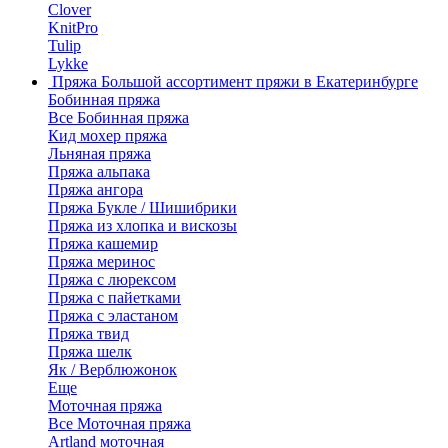
Clover
KnitPro
Tulip
Lykke
Пряжа
Большой ассортимент пряжи в Екатеринбурге
Бобинная пряжа
Все Бобинная пряжа
Кид мохер пряжа
Льняная пряжа
Пряжа альпака
Пряжа ангора
Пряжа Букле / Шишибрики
Пряжа из хлопка и вискозы
Пряжа кашемир
Пряжа меринос
Пряжа с люрексом
Пряжа с пайетками
Пряжа с эластаном
Пряжа твид
Пряжа шелк
Як / Верблюжонок
Еще
Моточная пряжа
Все Моточная пряжа
Artland моточная