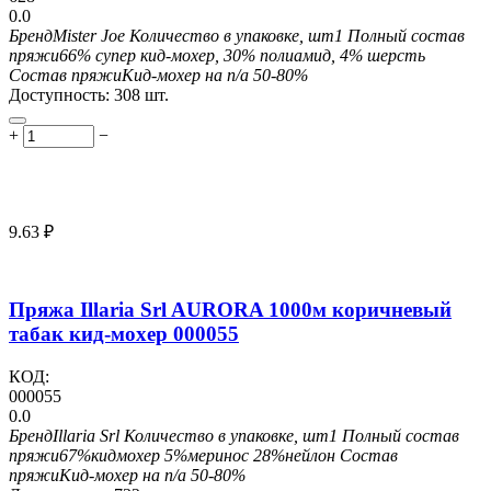
0.0
Бренд
Mister Joe
Количество в упаковке, шт
1
Полный состав
пряжи
66% супер кид-мохер, 30% полиамид, 4% шерсть
Состав пряжи
Кид-мохер на п/а 50-80%
Доступность:
308 шт.
+
−
9.63
₽
Пряжа Illaria Srl AURORA 1000м коричневый
табак кид-мохер 000055
КОД:
000055
0.0
Бренд
Illaria Srl
Количество в упаковке, шт
1
Полный состав
пряжи
67%кидмохер 5%меринос 28%нейлон
Состав
пряжи
Кид-мохер на п/а 50-80%