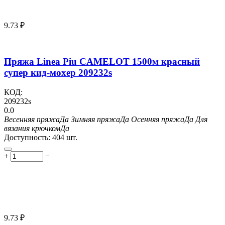
9.73
₽
Пряжа Linea Piu CAMELOT 1500м красный
супер кид-мохер 209232s
КОД:
209232s
0.0
Весенняя пряжа
Да
Зимняя пряжа
Да
Осенняя пряжа
Да
Для
вязания крючком
Да
Доступность:
404 шт.
+
−
9.73
₽