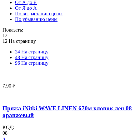
От А до Я
От Я до А
По возрастанию цены
По убыванию цены
Показать:
12
12 На страницу
24 На страницу
48 На страницу
96 На страницу
7.90
₽
Пряжа iNitki WAVE LINEN 670м хлопок лен 08
оранжевый
КОД:
08
5