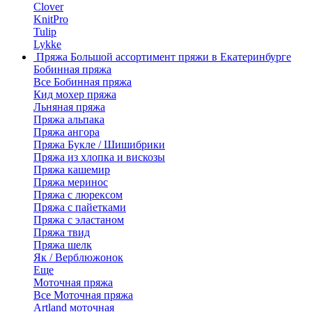
Clover
KnitPro
Tulip
Lykke
Пряжа
Большой ассортимент пряжи в Екатеринбурге
Бобинная пряжа
Все Бобинная пряжа
Кид мохер пряжа
Льняная пряжа
Пряжа альпака
Пряжа ангора
Пряжа Букле / Шишибрики
Пряжа из хлопка и вискозы
Пряжа кашемир
Пряжа меринос
Пряжа с люрексом
Пряжа с пайетками
Пряжа с эластаном
Пряжа твид
Пряжа шелк
Як / Верблюжонок
Еще
Моточная пряжа
Все Моточная пряжа
Artland моточная