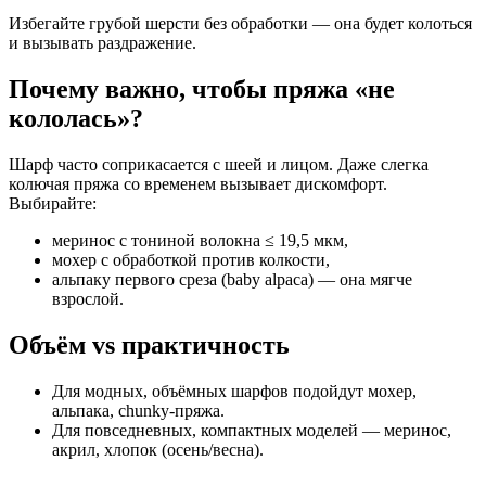
Избегайте грубой шерсти без обработки — она будет колоться
и вызывать раздражение.
Почему важно, чтобы пряжа «не
кололась»?
Шарф часто соприкасается с шеей и лицом. Даже слегка
колючая пряжа со временем вызывает дискомфорт.
Выбирайте:
меринос с тониной волокна ≤ 19,5 мкм
,
мохер с обработкой против колкости
,
альпаку первого среза (baby alpaca)
— она мягче
взрослой.
Объём vs практичность
Для
модных, объёмных шарфов
подойдут мохер,
альпака, chunky-пряжа.
Для
повседневных, компактных моделей
— меринос,
акрил, хлопок (осень/весна).