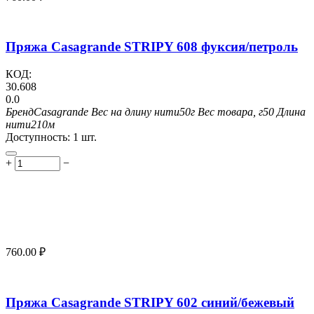
Пряжа Casagrande STRIPY 608 фуксия/петроль
КОД:
30.608
0.0
Бренд
Casagrande
Вес на длину нити
50г
Вес товара, г
50
Длина
нити
210м
Доступность:
1 шт.
+
−
760.00
₽
Пряжа Casagrande STRIPY 602 синий/бежевый