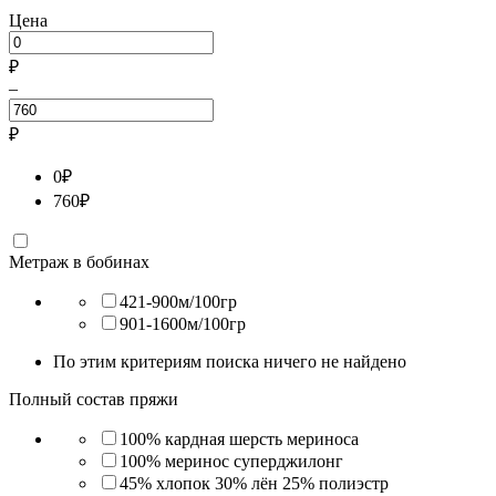
Цена
₽
–
₽
0
₽
760
₽
Метраж в бобинах
421-900м/100гр
901-1600м/100гр
По этим критериям поиска ничего не найдено
Полный состав пряжи
100% кардная шерсть мериноса
100% меринос суперджилонг
45% хлопок 30% лён 25% полиэстр