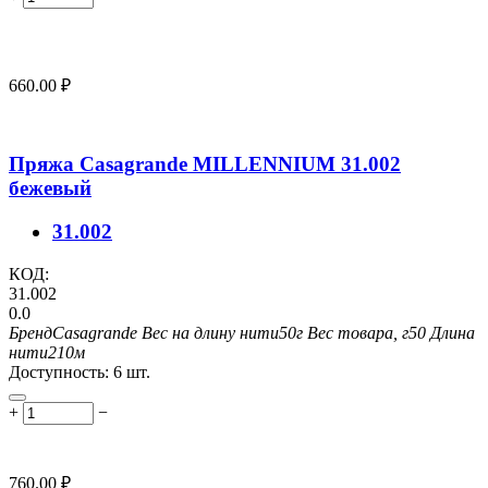
660.00
₽
Пряжа Casagrande MILLENNIUM 31.002
бежевый
31.002
КОД:
31.002
0.0
Бренд
Casagrande
Вес на длину нити
50г
Вес товара, г
50
Длина
нити
210м
Доступность:
6 шт.
+
−
760.00
₽