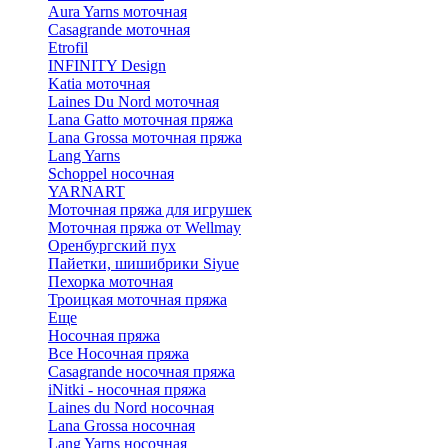
Aura Yarns моточная
Casagrande моточная
Etrofil
INFINITY Design
Katia моточная
Laines Du Nord моточная
Lana Gatto моточная пряжа
Lana Grossa моточная пряжа
Lang Yarns
Schoppel носочная
YARNART
Моточная пряжа для игрушек
Моточная пряжа от Wellmay
Оренбургский пух
Пайетки, шишибрики Siyue
Пехорка моточная
Троицкая моточная пряжа
Еще
Носочная пряжа
Все Носочная пряжа
Casagrande носочная пряжа
iNitki - носочная пряжа
Laines du Nord носочная
Lana Grossa носочная
Lang Yarns носочная