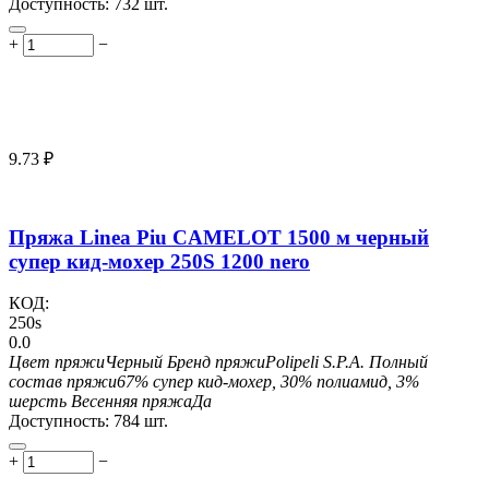
Доступность:
732 шт.
+
−
9.73
₽
Пряжа Linea Piu CAMELOT 1500 м черный
супер кид-мохер 250S 1200 nero
КОД:
250s
0.0
Цвет пряжи
Черный
Бренд пряжи
Polipeli S.P.A.
Полный
состав пряжи
67% супер кид-мохер, 30% полиамид, 3%
шерсть
Весенняя пряжа
Да
Доступность:
784 шт.
+
−