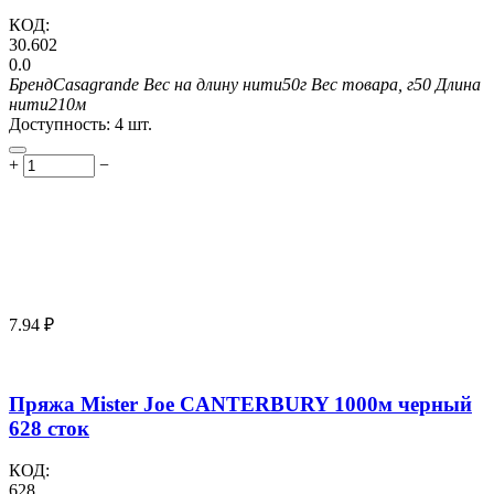
КОД:
30.602
0.0
Бренд
Casagrande
Вес на длину нити
50г
Вес товара, г
50
Длина
нити
210м
Доступность:
4 шт.
+
−
7.94
₽
Пряжа Mister Joe CANTERBURY 1000м черный
628 сток
КОД:
628