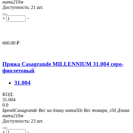
нити
210м
Доступность:
21 шт.
+
−
660.00
₽
Пряжа Casagrande MILLENNIUM 31.004 серо-
фиолетовый
31.004
КОД:
31.004
0.0
Бренд
Casagrande
Вес на длину нити
50г
Вес товара, г
50
Длина
нити
210м
Доступность:
23 шт.
+
−