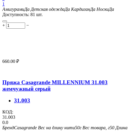
1
Амигурами
Да
Детская одежда
Да
Кардиган
Да
Носки
Да
Доступность:
81 шт.
+
−
660.00
₽
Пряжа Casagrande MILLENNIUM 31.003
жемчужный серый
31.003
КОД:
31.003
0.0
Бренд
Casagrande
Вес на длину нити
50г
Вес товара, г
50
Длина