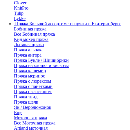
Clover
KnitPro
Tulip
Lykke
Пряжа
Большой ассортимент пряжи в Екатеринбурге
Бобинная пряжа
Все Бобинная пряжа
Кид мохер пряжа
Льняная пряжа
Пряжа альпака
Пряжа ангора
Пряжа Букле / Шишибрики
Пряжа из хлопка и вискозы
Пряжа кашемир
Пряжа меринос
Пряжа с люрексом
Пряжа с пайетками
Пряжа с эластаном
Пряжа твид
Пряжа шелк
Як / Верблюжонок
Еще
Моточная пряжа
Все Моточная пряжа
Artland моточная