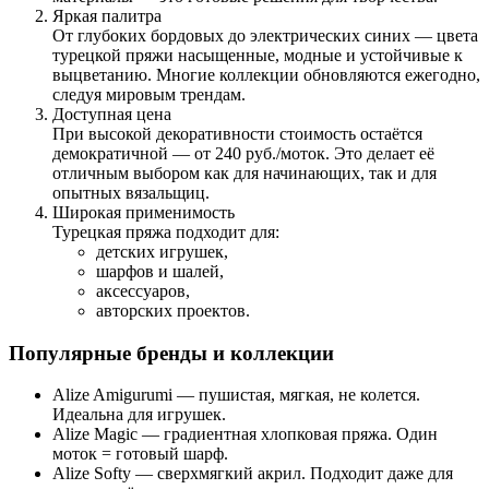
Яркая палитра
От глубоких бордовых до электрических синих — цвета
турецкой пряжи
насыщенные, модные и устойчивые к
выцветанию
. Многие коллекции обновляются ежегодно,
следуя мировым трендам.
Доступная цена
При высокой декоративности стоимость остаётся
демократичной — от
240 руб./моток
. Это делает её
отличным выбором как для начинающих, так и для
опытных вязальщиц.
Широкая применимость
Турецкая пряжа подходит для:
детских игрушек,
шарфов и шалей,
аксессуаров,
авторских проектов.
Популярные бренды и коллекции
Alize Amigurumi
— пушистая, мягкая, не колется.
Идеальна для игрушек.
Alize Magic
— градиентная хлопковая пряжа. Один
моток = готовый шарф.
Alize Softy
— сверхмягкий акрил. Подходит даже для