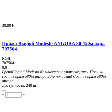
30.00
₽
Пряжа Biagioli Modesto ANGORA 80 450м охра
707564
КОД:
707564
0.0
Бренд
Biagioli Modesto
Количество в упаковке, шт
1
Полный
состав пряжи
80% ангора 20% полиамид
Состав пряжи
80%
ангора
Доступность:
240 шт.
+
−