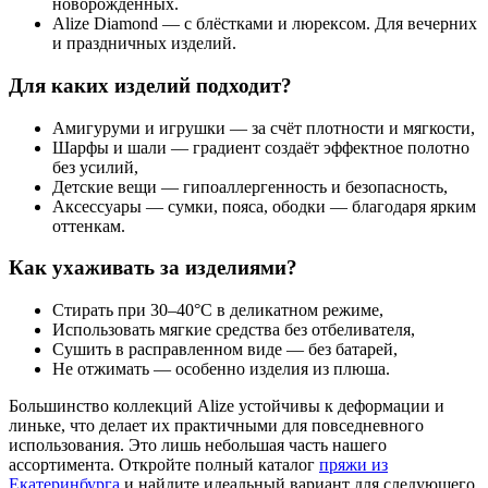
новорождённых.
Alize Diamond
— с блёстками и люрексом. Для вечерних
и праздничных изделий.
Для каких изделий подходит?
Амигуруми и игрушки
— за счёт плотности и мягкости,
Шарфы и шали
— градиент создаёт эффектное полотно
без усилий,
Детские вещи
— гипоаллергенность и безопасность,
Аксессуары
— сумки, пояса, ободки — благодаря ярким
оттенкам.
Как ухаживать за изделиями?
Стирать при
30–40°C
в деликатном режиме,
Использовать
мягкие средства без отбеливателя
,
Сушить в расправленном виде —
без батарей
,
Не отжимать — особенно изделия из плюша.
Большинство коллекций Alize устойчивы к деформации и
линьке, что делает их практичными для повседневного
использования. Это лишь небольшая часть нашего
ассортимента. Откройте полный каталог
пряжи из
Екатеринбурга
и найдите идеальный вариант для следующего