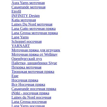
Aura Yarns моточная
Casagrande моточная
Etrofil
INFINITY Design
Katia моточная
Laines Du Nord моточная
Lana Gatto моточная пряжа
Lana Grossa моточная пряжа
Lang Yarns
Schoppel носочная
YARNART
Моточная пряжа для игрушек
Моточная пряжа от Wellmay
Оренбургский пух
Пайетки, шишибрики Siyue
Пехорка моточная
Троицкая моточная пряжа
Еще
Носочная пряжа
Все Носочная пряжа
Casagrande носочная пряжа
iNitki - носочная пряжа
Laines du Nord носочная
Lana Grossa носочная
Lang Yarns носочная