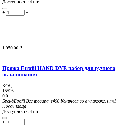
Доступность:
4 шт.
+
−
1 950.00
₽
Пряжа Etrofil HAND DYE набор для ручного
окрашивания
КОД:
15526
0.0
Бренд
Etrofil
Вес товара, г
400
Количество в упаковке, шт
1
Носочная
Да
Доступность:
4 шт.
+
−