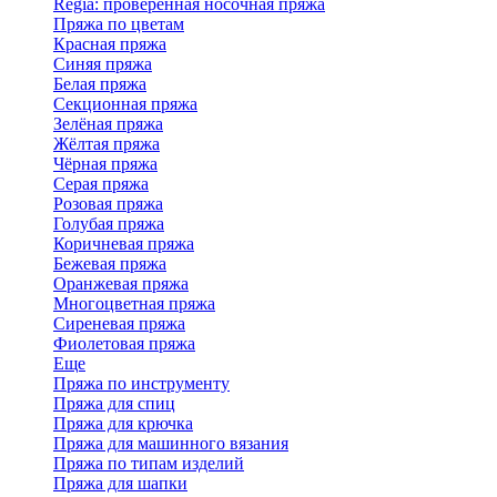
Regia: проверенная носочная пряжа
Пряжа по цветам
Красная пряжа
Синяя пряжа
Белая пряжа
Секционная пряжа
Зелёная пряжа
Жёлтая пряжа
Чёрная пряжа
Серая пряжа
Розовая пряжа
Голубая пряжа
Коричневая пряжа
Бежевая пряжа
Оранжевая пряжа
Многоцветная пряжа
Сиреневая пряжа
Фиолетовая пряжа
Еще
Пряжа по инструменту
Пряжа для спиц
Пряжа для крючка
Пряжа для машинного вязания
Пряжа по типам изделий
Пряжа для шапки