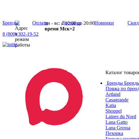
Бренды
Оплата
Доставка
Новинки
Скид
пн - вс: с 10:00 до 20:00
время Мск+2
8 (800) 302-19-52
Каталог товаро
Бренды
Бренды
Пряжа по брен
Artland
Casagrande
Katia
Shoppel
Laines du Nord
Lana Gatto
Lana Grossa
Пехорка
Бренды инструм