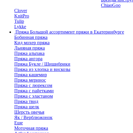
ChiaoGoo
Clover
KnitPro
Tulip
Lykke
Пряжа
Большой ассортимент пряжи в Екатеринбурге
Бобинная пряжа
Кид мохер пряжа
Льняная пряжа
Пряжа альпака
Пряжа ангора
Пряжа Букле / Шишибрики
Пряжа из хлопка и вискозы
Пряжа кашемир
Пряжа меринос
Пряжа с люрексом
Пряжа с пайетками
Пряжа с эластаном
Пряжа твид
Пряжа шелк
Шерсть овечья
Як / Верблюжонок
Еще
Моточная пряжа