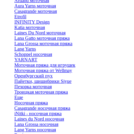
Artland моточная
Aura Yarns моточная
Casagrande моточная
Etrofil
INFINITY Design
Katia моточная
Laines Du Nord моточная
Lana Gatto моточная пряжа
Lana Grossa моточная пряжа
Lang Yarns
Schoppel носочная
YARNART
Моточная пряжа для игрушек
Моточная пряжа от Wellmay
Оренбургский пух
Пайетки, шишибрики Siyue
Пехорка моточная
Троицкая моточная пряжа
Еще
Носочная пряжа
Casagrande носочная пряжа
iNitki - носочная пряжа
Laines du Nord носочная
Lana Grossa носочная
Lang Yarns носочная