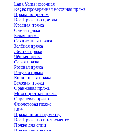
Lang Yarns носочная
Regia: проверенная носочная пряжа
Пряжа по цветам
Все Пряжа по цветам
Красная пряжа
Синяя пряжа
Белая пряжа
Секционная пряжа
Зелёная пряжа
Жёлтая пряжа
Чёрная пряжа
Серая пряжа
Розовая пряжа
Голубая пряжа
Коричневая пряжа
Бежевая пряжа
Оранжевая пряжа
Многоцветная пряжа
Сиреневая пряжа
Фиолетовая пряжа
Еще
Пряжа по инструменту
Все Пряжа по инструменту
Пряжа для спиц
Пряжа для крючка