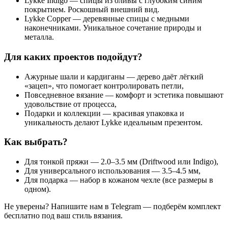
Lykke Indigo
— спицы из оливы с глубоким синим
покрытием. Роскошный внешний вид.
Lykke Copper
— деревянные спицы с медными
наконечниками. Уникальное сочетание природы и
металла.
Для каких проектов подойдут?
Ажурные шали и кардиганы
— дерево даёт лёгкий
«зацеп», что помогает контролировать петли,
Повседневное вязание
— комфорт и эстетика повышают
удовольствие от процесса,
Подарки и коллекции
— красивая упаковка и
уникальность делают Lykke идеальным презентом.
Как выбрать?
Для
тонкой пряжи
— 2.0–3.5 мм (Driftwood или Indigo),
Для
универсального использования
— 3.5–4.5 мм,
Для
подарка
— набор в кожаном чехле (все размеры в
одном).
Не уверены? Напишите нам в Telegram — подберём комплект
бесплатно под ваш стиль вязания.