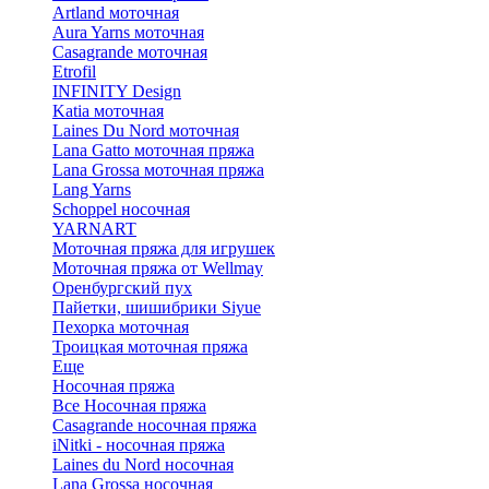
Artland моточная
Aura Yarns моточная
Casagrande моточная
Etrofil
INFINITY Design
Katia моточная
Laines Du Nord моточная
Lana Gatto моточная пряжа
Lana Grossa моточная пряжа
Lang Yarns
Schoppel носочная
YARNART
Моточная пряжа для игрушек
Моточная пряжа от Wellmay
Оренбургский пух
Пайетки, шишибрики Siyue
Пехорка моточная
Троицкая моточная пряжа
Еще
Носочная пряжа
Все Носочная пряжа
Casagrande носочная пряжа
iNitki - носочная пряжа
Laines du Nord носочная
Lana Grossa носочная