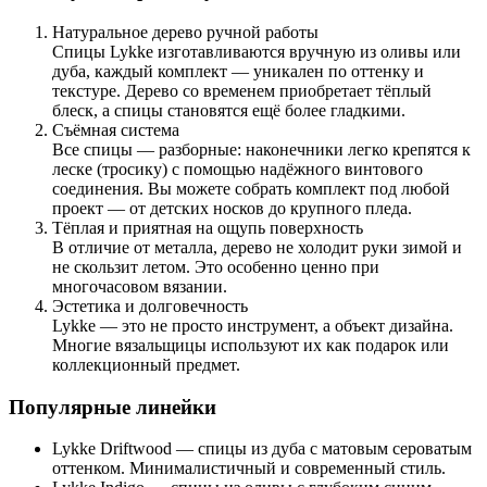
Натуральное дерево ручной работы
Спицы Lykke изготавливаются вручную из
оливы или
дуба
, каждый комплект — уникален по оттенку и
текстуре. Дерево со временем приобретает тёплый
блеск, а спицы становятся ещё более гладкими.
Съёмная система
Все спицы —
разборные
: наконечники легко крепятся к
леске (тросику) с помощью надёжного винтового
соединения. Вы можете собрать комплект под любой
проект — от детских носков до крупного пледа.
Тёплая и приятная на ощупь поверхность
В отличие от металла, дерево не холодит руки зимой и
не скользит летом. Это особенно ценно при
многочасовом вязании.
Эстетика и долговечность
Lykke — это не просто инструмент, а
объект дизайна
.
Многие вязальщицы используют их как подарок или
коллекционный предмет.
Популярные линейки
Lykke Driftwood
— спицы из дуба с матовым сероватым
оттенком. Минималистичный и современный стиль.