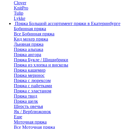
Clover
KnitPro
Tulip
Lykke
Пряжа
Большой ассортимент пряжи в Екатеринбурге
Бобинная пряжа
Все Бобинная пряжа
Кид мохер пряжа
Льняная пряжа
Пряжа альпака
Пряжа ангора
Пряжа Букле / Шишибрики
Пряжа из хлопка и вискозы
Пряжа кашемир
Пряжа меринос
Пряжа с люрексом
Пряжа с пайетками
Пряжа с эластаном
Пряжа твид
Пряжа шелк
Шерсть овечья
Як / Верблюжонок
Еще
Моточная пряжа
Все Моточная пряжа