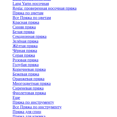
Lang Yarns носочная
Regia: проверенная носочная пряжа
Пряжа по цветам
Все Пряжа по цветам
Красная пряжа
Синяя пряжа
Белая пряжа
Секционная пряжа
Зелёная пряжа
Жёлтая пряжа
Чёрная пряжа
Серая пряжа
Розовая пряжа
Голубая пряжа
Коричневая пряжа
Бежевая пряжа
Оранжевая пряжа
Многоцветная пряжа
Сиреневая пряжа
Фиолетовая пряжа
Еще
Пряжа по инструменту
Все Пряжа по инструменту
Пряжа для спиц
Пряжа для крючка