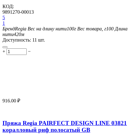
КОД:
9891270-00013
5
1
Бренд
Regia
Вес на длину нити
100г
Вес товара, г
100
Длина
нити
420м
Доступность:
11 шт.
+
−
916.00
₽
Пряжа Regia PAIRFECT DESIGN LINE 03821
коралловый риф полосатый GB