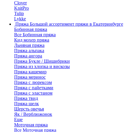
Clover
KnitPro
Tulip
Lykke
Пряжа
Большой ассортимент пряжи в Екатеринбурге
Бобинная пряжа
Все Бобинная пряжа
Кид мохер пряжа
Льняная пряжа
Пряжа альпака
Пряжа ангора
Пряжа Букле / Шишибрики
Пряжа из хлопка и вискозы
Пряжа кашемир
Пряжа меринос
Пряжа с люрексом
Пряжа с пайетками
Пряжа с эластаном
Пряжа твид
Пряжа шелк
Шерсть овечья
Як / Верблюжонок
Еще
Моточная пряжа
Все Моточная пряжа