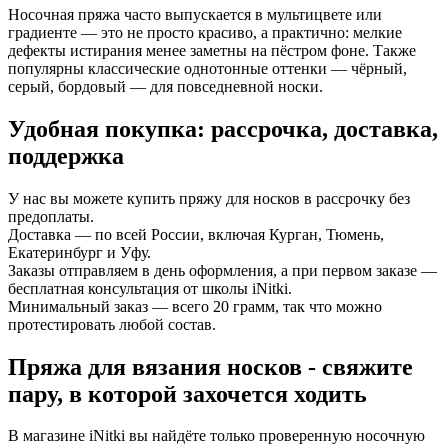
Носочная пряжа часто выпускается в
мультицвете
или
градиенте
— это не просто красиво, а практично: мелкие
дефекты истирания менее заметны на пёстром фоне. Также
популярны
классические однотонные оттенки
— чёрный,
серый, бордовый — для повседневной носки.
Удобная покупка: рассрочка, доставка,
поддержка
У нас вы можете купить пряжу для носков
в рассрочку без
предоплаты
.
Доставка —
по всей России
, включая Курган, Тюмень,
Екатеринбург и Уфу.
Заказы отправляем
в день оформления
, а при первом заказе —
бесплатная консультация от школы iNitki
.
Минимальный заказ — всего
20 грамм
, так что можно
протестировать любой состав.
Пряжа для вязания носков - свяжите
пару, в которой захочется ходить
В магазине iNitki вы найдёте только проверенную носочную