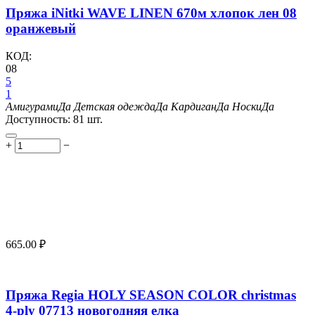
Пряжа iNitki WAVE LINEN 670м хлопок лен 08
оранжевый
КОД:
08
5
1
Амигурами
Да
Детская одежда
Да
Кардиган
Да
Носки
Да
Доступность:
81 шт.
+
−
665.00
₽
Пряжа Regia HOLY SEASON COLOR christmas
4-ply 07713 новогодняя елка