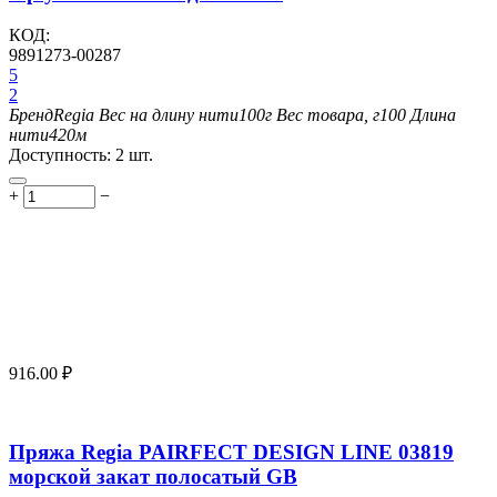
КОД:
9891273-00287
5
2
Бренд
Regia
Вес на длину нити
100г
Вес товара, г
100
Длина
нити
420м
Доступность:
2 шт.
+
−
916.00
₽
Пряжа Regia PAIRFECT DESIGN LINE 03819
морской закат полосатый GB