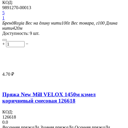
КОД:
9891270-00013
5
1
Бренд
Regia
Вес на длину нити
100г
Вес товара, г
100
Длина
нити
420м
Доступность:
9 шт.
+
−
4.70
₽
Пряжа New Mill VELOX 1450м кэмел
коричневый смесовая 126618
КОД:
126618
0.0
Весенняя пряжа
Да
Зимняя пряжа
Да
Осенняя пряжа
Да