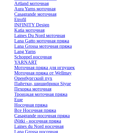
Artland моточная
Aura Yarns моточная
Casagrande моточная
Etrofil
INFINITY Design
Katia моточная
Laines Du Nord моточная
Lana Gatto моточная пряжа
Lana Grossa моточная пряжа
Lang Yarns
Schoppel носочная
YARNART
Моточная пряжа для игрушек
Моточная пряжа от Wellmay
Оренбургский пух
Пайетки, шишибрики Siyue
Пехорка моточная
Троицкая моточная пряжа
Еще
Носочная пряжа
Все Носочная пряжа
Casagrande носочная пряжа
iNitki - носочная пряжа
Laines du Nord носочная
Lana Grossa носочная