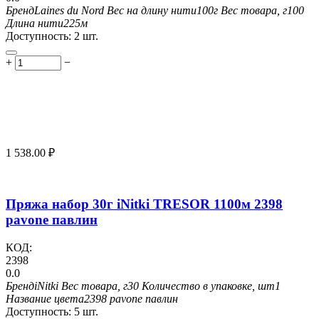
Бренд
Laines du Nord
Вес на длину нити
100г
Вес товара, г
100
Длина нити
225м
Доступность:
2 шт.
+
−
1 538.00
₽
Пряжа набор 30г iNitki TRESOR 1100м 2398
pavone павлин
КОД:
2398
0.0
Бренд
iNitki
Вес товара, г
30
Количество в упаковке, шт
1
Название цвета
2398 pavone павлин
Доступность:
5 шт.