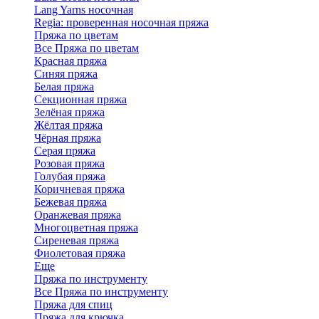
Lang Yarns носочная
Regia: проверенная носочная пряжа
Пряжа по цветам
Все Пряжа по цветам
Красная пряжа
Синяя пряжа
Белая пряжа
Секционная пряжа
Зелёная пряжа
Жёлтая пряжа
Чёрная пряжа
Серая пряжа
Розовая пряжа
Голубая пряжа
Коричневая пряжа
Бежевая пряжа
Оранжевая пряжа
Многоцветная пряжа
Сиреневая пряжа
Фиолетовая пряжа
Еще
Пряжа по инструменту
Все Пряжа по инструменту
Пряжа для спиц
Пряжа для крючка