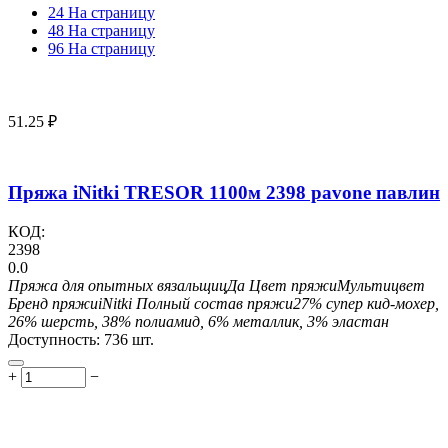
24 На страницу
48 На страницу
96 На страницу
51.25
₽
Пряжа iNitki TRESOR 1100м 2398 pavone павлин
КОД:
2398
0.0
Пряжа для опытных вязальщиц
Да
Цвет пряжи
Мультицвет
Бренд пряжи
iNitki
Полный состав пряжи
27% супер кид-мохер,
26% шерсть, 38% полиамид, 6% металлик, 3% эластан
Доступность:
736 шт.
+
−