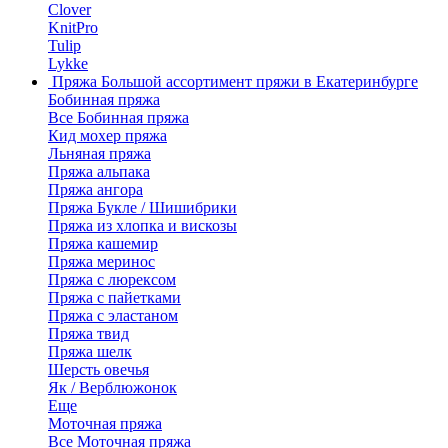
Clover
KnitPro
Tulip
Lykke
Пряжа
Большой ассортимент пряжи в Екатеринбурге
Бобинная пряжа
Все Бобинная пряжа
Кид мохер пряжа
Льняная пряжа
Пряжа альпака
Пряжа ангора
Пряжа Букле / Шишибрики
Пряжа из хлопка и вискозы
Пряжа кашемир
Пряжа меринос
Пряжа с люрексом
Пряжа с пайетками
Пряжа с эластаном
Пряжа твид
Пряжа шелк
Шерсть овечья
Як / Верблюжонок
Еще
Моточная пряжа
Все Моточная пряжа