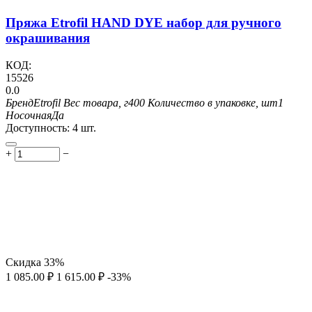
Пряжа Etrofil HAND DYE набор для ручного
окрашивания
КОД:
15526
0.0
Бренд
Etrofil
Вес товара, г
400
Количество в упаковке, шт
1
Носочная
Да
Доступность:
4 шт.
+
−
Скидка
33%
1 085.00
₽
1 615.00
₽
-33%