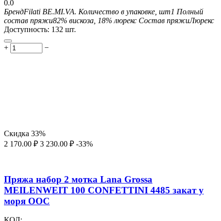
0.0
Бренд
Filati BE.MI.VA.
Количество в упаковке, шт
1
Полный
состав пряжи
82% вискоза, 18% люрекс
Состав пряжи
Люрекс
Доступность:
132 шт.
+
−
Скидка
33%
2 170.00
₽
3 230.00
₽
-33%
Пряжа набор 2 мотка Lana Grossa
MEILENWEIT 100 CONFETTINI 4485 закат у
моря ООС
КОД: