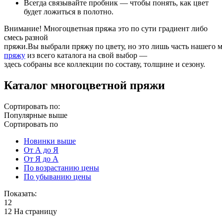
Всегда
связывайте пробник
— чтобы понять, как цвет
будет ложиться в полотно.
Внимание! Многоцветная пряжа это по сути градиент либо
смесь разной
пряжи.
Вы
выбрали
пряжу
по
цвету,
но
это
лишь
часть
нашего
м
пряжу
из всего
каталога на свой выбор
—
здесь
собраны
все
коллекции
по
составу,
толщине
и
сезону.
Каталог многоцветной пряжи
Сортировать по:
Популярные выше
Сортировать по
Новинки выше
От А до Я
От Я до А
По возрастанию цены
По убыванию цены
Показать:
12
12 На страницу