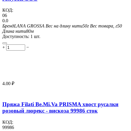
КОД:
06
0.0
Бренд
LANA GROSSA
Вес на длину нити
50г
Вес товара, г
50
Длина нити
80м
Доступность:
1 шт.
+
−
4.00
₽
Пряжа Filati Be.Mi.Va PRISMA хвост русалки
розовый люрекс - вискоза 99986 сток
КОД:
99986