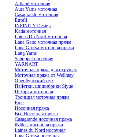
Artland моточная
Aura Yarns моточная
Casagrande моточная
Etrofil
INFINITY Design
Katia моточная
Laines Du Nord моточная
Lana Gatto моточная пряжа
Lana Grossa моточная пряжа
Lang Yarns
Schoppel носочная
YARNART
Моточная пряжа для игрушек
Моточная пряжа от Wellmay
Оренбургский пух
Пайетки, шишибрики Siyue
Пехорка моточная
Троицкая моточная пряжа
Еще
Носочная пряжа
Все Носочная пряжа
Casagrande носочная пряжа
iNitki - носочная пряжа
Laines du Nord носочная
Lana Grossa носочная