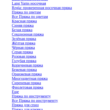
Lang Yarns носочная
Regia: проверенная носочная пряжа
Пряжа по цветам
Все Пряжа по цветам
Красная пряжа
Синяя пряжа
Белая пряжа
Секционная пряжа
Зелёная пряжа
Жёлтая пряжа
Чёрная пряжа
Серая пряжа
Розовая пряжа
Голубая пряжа
Коричневая пряжа
Бежевая пряжа
Оранжевая пряжа
Многоцветная пряжа
Сиреневая пряжа
Фиолетовая пряжа
Еще
Пряжа по инструменту
Все Пряжа по инструменту
Пряжа для спиц
Пряжа для крючка