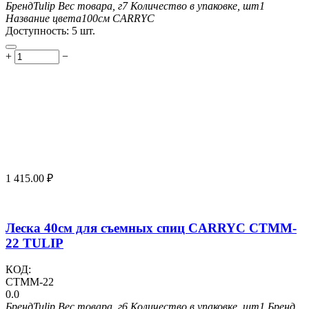
Бренд
Tulip
Вес товара, г
7
Количество в упаковке, шт
1
Название цвета
100см CARRYC
Доступность:
5 шт.
+
−
1 415.00
₽
Леска 40см для съемных спиц CARRYC CTMM-
22 TULIP
КОД:
CTMM-22
0.0
Бренд
Tulip
Вес товара, г
6
Количество в упаковке, шт
1
Бренд