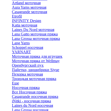
Artland моточная
Aura Yarns моточная
Casagrande моточная
Etrofil
INFINITY Design
Katia моточная
Laines Du Nord моточная
Lana Gatto моточная пряжа
Lana Grossa моточная пряжа
Lang Yarns
Schoppel носочная
YARNART
Моточная пряжа для игрушек
Моточная пряжа от Wellmay
Оренбургский пух
Пайетки, шишибрики Siyue
Пехорка моточная
Троицкая моточная пряжа
Еще
Носочная пряжа
Все Носочная пряжа
Casagrande носочная пряжа
iNitki - носочная пряжа
Laines du Nord носочная
Lana Grossa носочная