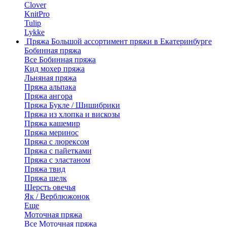
Clover
KnitPro
Tulip
Lykke
Пряжа
Большой ассортимент пряжи в Екатеринбурге
Бобинная пряжа
Все Бобинная пряжа
Кид мохер пряжа
Льняная пряжа
Пряжа альпака
Пряжа ангора
Пряжа Букле / Шишибрики
Пряжа из хлопка и вискозы
Пряжа кашемир
Пряжа меринос
Пряжа с люрексом
Пряжа с пайетками
Пряжа с эластаном
Пряжа твид
Пряжа шелк
Шерсть овечья
Як / Верблюжонок
Еще
Моточная пряжа
Все Моточная пряжа