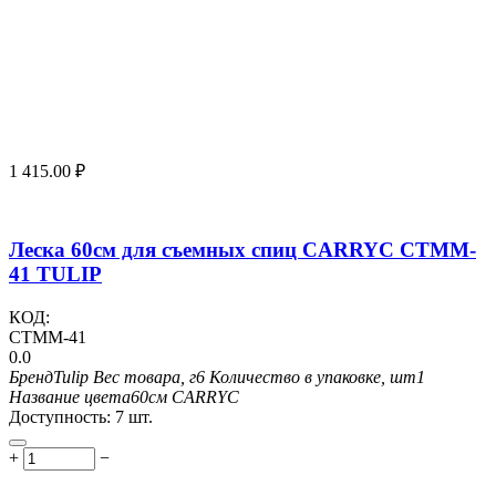
1 415.00
₽
Леска 60см для съемных спиц CARRYC CTMM-
41 TULIP
КОД:
CTMM-41
0.0
Бренд
Tulip
Вес товара, г
6
Количество в упаковке, шт
1
Название цвета
60см CARRYC
Доступность:
7 шт.
+
−