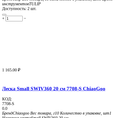
инструментов
TULIP
Доступность:
2 шт.
+
−
1 165.00
₽
Леска Small SWIV360 20 см 7708-S ChiaoGoo
КОД:
7708-S
0.0
Бренд
Chiaogoo
Вес товара, г
10
Количество в упаковке, шт
1
Название цвета
Small SWIV360 20 см