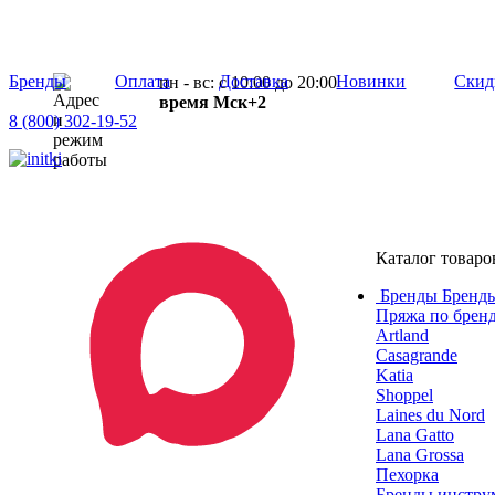
Бренды
Оплата
Доставка
Новинки
Скид
пн - вс: с 10:00 до 20:00
время Мск+2
8 (800) 302-19-52
Каталог товаро
Бренды
Бренды
Пряжа по брен
Artland
Casagrande
Katia
Shoppel
Laines du Nord
Lana Gatto
Lana Grossa
Пехорка
Бренды инструм