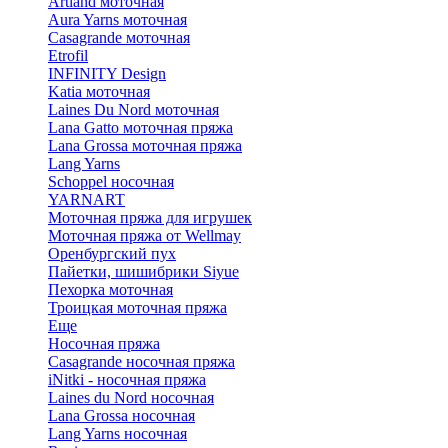
Artland моточная
Aura Yarns моточная
Casagrande моточная
Etrofil
INFINITY Design
Katia моточная
Laines Du Nord моточная
Lana Gatto моточная пряжа
Lana Grossa моточная пряжа
Lang Yarns
Schoppel носочная
YARNART
Моточная пряжа для игрушек
Моточная пряжа от Wellmay
Оренбургский пух
Пайетки, шишибрики Siyue
Пехорка моточная
Троицкая моточная пряжа
Еще
Носочная пряжа
Casagrande носочная пряжа
iNitki - носочная пряжа
Laines du Nord носочная
Lana Grossa носочная
Lang Yarns носочная