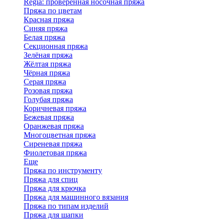
Regia: проверенная носочная пряжа
Пряжа по цветам
Красная пряжа
Синяя пряжа
Белая пряжа
Секционная пряжа
Зелёная пряжа
Жёлтая пряжа
Чёрная пряжа
Серая пряжа
Розовая пряжа
Голубая пряжа
Коричневая пряжа
Бежевая пряжа
Оранжевая пряжа
Многоцветная пряжа
Сиреневая пряжа
Фиолетовая пряжа
Еще
Пряжа по инструменту
Пряжа для спиц
Пряжа для крючка
Пряжа для машинного вязания
Пряжа по типам изделий
Пряжа для шапки