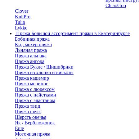
ChiaoGoo
Clover
KnitPro
Tulip
Lykke
Пряжа
Большой ассортимент пряжи в Екатеринбурге
Бобинная пряжа
Кид мохер пряжа
Льняная пряжа
Пряжа альпака
Пряжа ангора
Пряжа Букле / Шишибрики
Пряжа из хлопка и вискозы
Пряжа кашемир
Пряжа меринос
Пряжа с люрексом
Пряжа с пайетками
Пряжа с эластаном
Пряжа твид
Пряжа шелк
Шерсть овечья
Як / Верблюжонок
Еще
Моточная пряжа