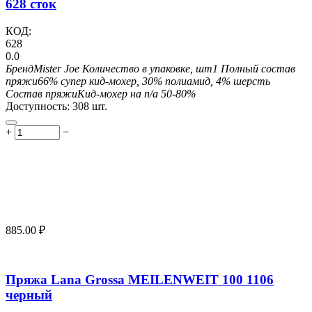
628 сток
КОД:
628
0.0
Бренд
Mister Joe
Количество в упаковке, шт
1
Полный состав
пряжи
66% супер кид-мохер, 30% полиамид, 4% шерсть
Состав пряжи
Кид-мохер на п/а 50-80%
Доступность:
308 шт.
+
−
885.00
₽
Пряжа Lana Grossa MEILENWEIT 100 1106
черный