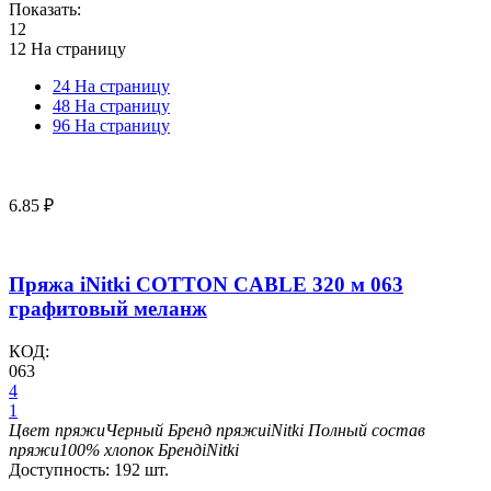
Показать:
12
12 На страницу
24 На страницу
48 На страницу
96 На страницу
6.85
₽
Пряжа iNitki COTTON CABLE 320 м 063
графитовый меланж
КОД:
063
4
1
Цвет пряжи
Черный
Бренд пряжи
iNitki
Полный состав
пряжи
100% хлопок
Бренд
iNitki
Доступность:
192 шт.