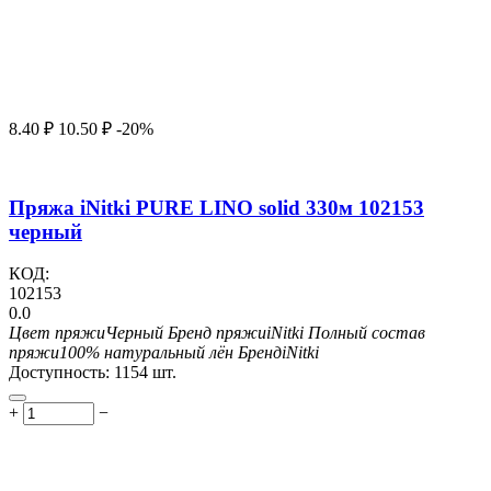
8.40
₽
10.50
₽
-20%
Пряжа iNitki PURE LINO solid 330м 102153
черный
КОД:
102153
0.0
Цвет пряжи
Черный
Бренд пряжи
iNitki
Полный состав
пряжи
100% натуральный лён
Бренд
iNitki
Доступность:
1154 шт.
+
−