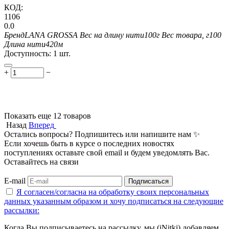
КОД:
1106
0.0
Бренд
LANA GROSSA
Вес на длину нити
100г
Вес товара, г
100
Длина нити
420м
Доступность:
1 шт.
+
−
Показать еще 12 товаров
Назад
Вперед
Остались вопросы? Подпишитесь или напишите нам ✨
Если хочешь быть в курсе о последних новостях
поступлениях оставьте свой email и будем уведомлять Вас.
Оставайтесь на связи
E-mail
Подписаться
Я согласен/согласна на
обработку своих персональных
данных указанным образом
и хочу подписаться на следующие
рассылки:
Когда Вы подписываетесь на рассылку, мы (iNitki) добавляем