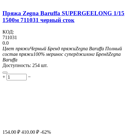
Пряжа Zegna Baruffa SUPERGEELONG 1/15
1500м 711031 черный сток
КОД:
711031
0.0
Цвет пряжи
Черный
Бренд пряжи
Zegna Baruffa
Полный
состав пряжи
100% меринос суперджилонг
Бренд
Zegna
Baruffa
Доступность:
254 шт.
+
−
154.00
₽
410.00
₽
-62%