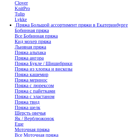
Clover
KnitPro
Tulip
Lykke
Пряжа
Большой ассортимент пряжи в Екатеринбурге
Бобинная пряжа
Все Бобинная пряжа
Кид мохер пряжа
Льняная пряжа
Пряжа альпака
Пряжа ангора
Пряжа Букле / Шишибрики
Пряжа из хлопка и вискозы
Пряжа кашемир
Пряжа меринос
Пряжа с люрексом
Пряжа с пайетками
Пряжа с эластаном
Пряжа твид
Пряжа шелк
Шерсть овечья
Як / Верблюжонок
Еще
Моточная пряжа
Все Моточная пряжа