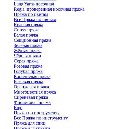
Lang Yarns носочная
Regia: проверенная носочная пряжа
Пряжа по цветам
Все Пряжа по цветам
Красная пряжа
Синяя пряжа
Белая пряжа
Секционная пряжа
Зелёная пряжа
Жёлтая пряжа
Чёрная пряжа
Серая пряжа
Розовая пряжа
Голубая пряжа
Коричневая пряжа
Бежевая пряжа
Оранжевая пряжа
Многоцветная пряжа
Сиреневая пряжа
Фиолетовая пряжа
Еще
Пряжа по инструменту
Все Пряжа по инструменту
Пряжа для спиц
Пряжа для крючка