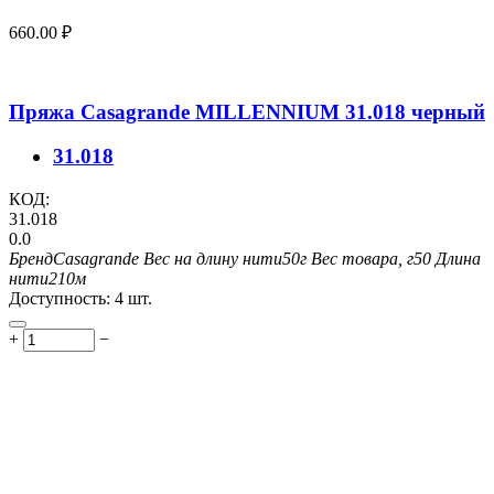
660.00
₽
Пряжа Casagrande MILLENNIUM 31.018 черный
31.018
КОД:
31.018
0.0
Бренд
Casagrande
Вес на длину нити
50г
Вес товара, г
50
Длина
нити
210м
Доступность:
4 шт.
+
−