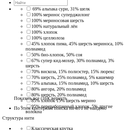
69% альпака сури, 31% шелк
100% меринос суперджилонг
100% мериносовая шерсть
100% натуральный лён
100% хлопок
100% целлюлоза
45% хлопок пима, 45% шерсть мериноса, 10%
полиамид
50% био-хлопок, 50% соя
67% супер кид-мохер, 30% полиамид, 3%
шерсть
70% вискоза, 15% полиэстер, 15% люрекс
70% шерсть, 25% полиамид, 5% кашемир
75% альпака, 15% полиамид, 10% шерсть
80% ангора, 20% полиамид
80% шерсть, 20% полиамид
Показать все (16)
Свернуть
85% хлопок 15% шерсть мерино
95% переработанный хлопок, 5% другие
По этим критериям поиска ничего не найдено
волокна
Структура нити
Классическая крутка