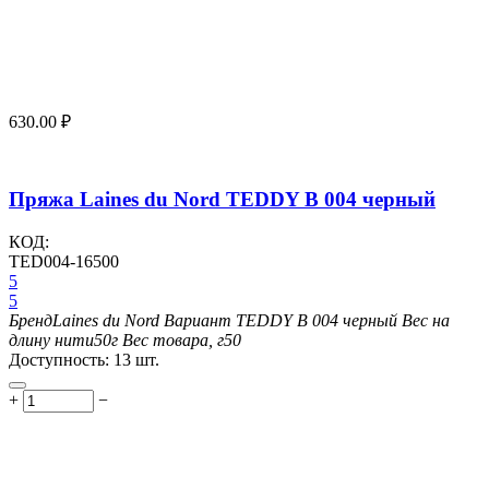
630.00
₽
Пряжа Laines du Nord TEDDY B 004 черный
КОД:
TED004-16500
5
5
Бренд
Laines du Nord
Вариант
TEDDY B 004 черный
Вес на
длину нити
50г
Вес товара, г
50
Доступность:
13 шт.
+
−