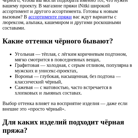
чёрного, чтобы вы могли подобрать именно тот, что нужен
вашему проекту. В магазине пряжи iNitki широкий
ассортимент и другого ассортимента. Готовы к новым
вызовам? В
ассортименте пряжи
вас ждут варианты с
люрексом, альпака, кашемиром и другими роскошными
составами.
Какие оттенки чёрного бывают?
Угольная
— тёплая, с лёгким коричневым подтоном,
мягко смотрится в повседневных вещах,
Графитовая
— холодная, с серым отливом, популярна в
мужских и унисекс-проектах,
Воронья
— глубокая, насыщенная, без подтона —
классический чёрный,
Сажевая
— с матовостью, часто встречается в
хлопковых и льняных составах.
Выбор оттенка влияет на восприятие изделия — даже если
внешне это «просто чёрный».
Для каких изделий подходит чёрная
пряжа?