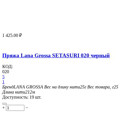
1 425.00
₽
Пряжа Lana Grossa SETASURI 020 черный
КОД:
020
5
1
Бренд
LANA GROSSA
Вес на длину нити
25г
Вес товара, г
25
Длина нити
212м
Доступность:
19 шт.
+
−