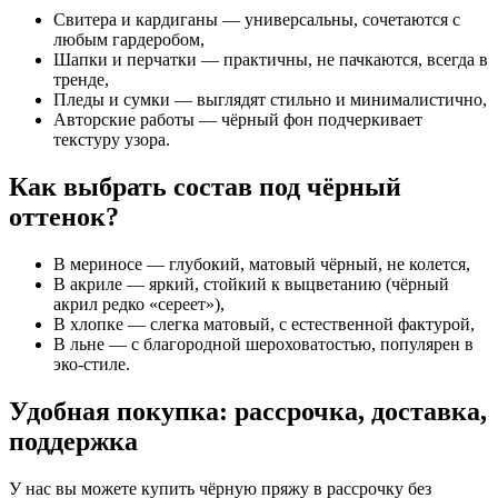
Свитера и кардиганы
— универсальны, сочетаются с
любым гардеробом,
Шапки и перчатки
— практичны, не пачкаются, всегда в
тренде,
Пледы и сумки
— выглядят стильно и минималистично,
Авторские работы
— чёрный фон подчеркивает
текстуру узора.
Как выбрать состав под чёрный
оттенок?
В
мериносе
— глубокий, матовый чёрный, не колется,
В
акриле
— яркий, стойкий к выцветанию (чёрный
акрил редко «сереет»),
В
хлопке
— слегка матовый, с естественной фактурой,
В
льне
— с благородной шероховатостью, популярен в
эко-стиле.
Удобная покупка: рассрочка, доставка,
поддержка
У нас вы можете
купить чёрную пряжу в рассрочку без