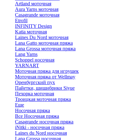
Artland моточная
Aura Yarns моточная
Casagrande моточная
Etrofil
INFINITY Design
Katia моточная
Laines Du Nord моточная
Lana Gatto моточная пряжа
Lana Grossa моточная пряжа
Lang Yarns
Schoppel носочная
YARNART
Моточная пряжа для игрушек
Моточная пряжа от Wellmay
Оренбургский пух
Пайетки, шишибрики Siyue
Пехорка моточная
Троицкая моточная пряжа
Еще
Носочная пряжа
Все Носочная пряжа
Casagrande носочная пряжа
iNitki - носочная пряжа
Laines du Nord носочная
Lana Grossa носочная