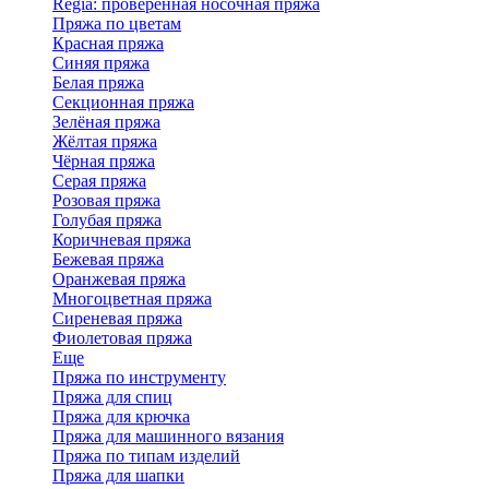
Regia: проверенная носочная пряжа
Пряжа по цветам
Красная пряжа
Синяя пряжа
Белая пряжа
Секционная пряжа
Зелёная пряжа
Жёлтая пряжа
Чёрная пряжа
Серая пряжа
Розовая пряжа
Голубая пряжа
Коричневая пряжа
Бежевая пряжа
Оранжевая пряжа
Многоцветная пряжа
Сиреневая пряжа
Фиолетовая пряжа
Еще
Пряжа по инструменту
Пряжа для спиц
Пряжа для крючка
Пряжа для машинного вязания
Пряжа по типам изделий
Пряжа для шапки