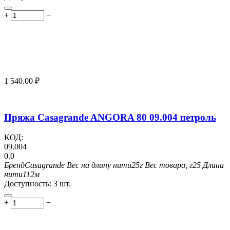
+
−
1 540.00
₽
Пряжа Casagrande ANGORA 80 09.004 петроль
КОД:
09.004
0.0
Бренд
Casagrande
Вес на длину нити
25г
Вес товара, г
25
Длина
нити
112м
Доступность:
3 шт.
+
−