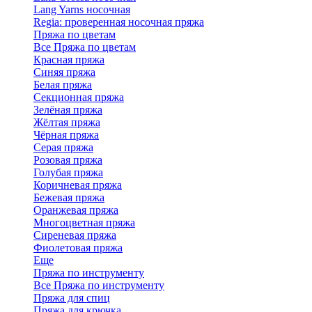
Lang Yarns носочная
Regia: проверенная носочная пряжа
Пряжа по цветам
Все Пряжа по цветам
Красная пряжа
Синяя пряжа
Белая пряжа
Секционная пряжа
Зелёная пряжа
Жёлтая пряжа
Чёрная пряжа
Серая пряжа
Розовая пряжа
Голубая пряжа
Коричневая пряжа
Бежевая пряжа
Оранжевая пряжа
Многоцветная пряжа
Сиреневая пряжа
Фиолетовая пряжа
Еще
Пряжа по инструменту
Все Пряжа по инструменту
Пряжа для спиц
Пряжа для крючка