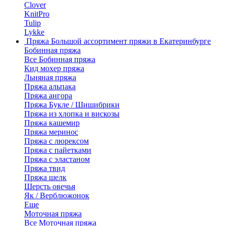
Clover
KnitPro
Tulip
Lykke
Пряжа
Большой ассортимент пряжи в Екатеринбурге
Бобинная пряжа
Все Бобинная пряжа
Кид мохер пряжа
Льняная пряжа
Пряжа альпака
Пряжа ангора
Пряжа Букле / Шишибрики
Пряжа из хлопка и вискозы
Пряжа кашемир
Пряжа меринос
Пряжа с люрексом
Пряжа с пайетками
Пряжа с эластаном
Пряжа твид
Пряжа шелк
Шерсть овечья
Як / Верблюжонок
Еще
Моточная пряжа
Все Моточная пряжа