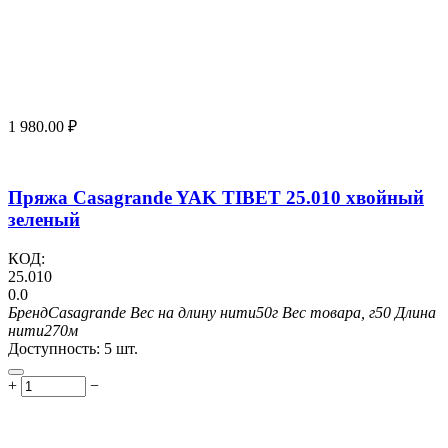
1 980.00
₽
Пряжа Casagrande YAK TIBET 25.010 хвойный
зеленый
КОД:
25.010
0.0
Бренд
Casagrande
Вес на длину нити
50г
Вес товара, г
50
Длина
нити
270м
Доступность:
5 шт.
+
−