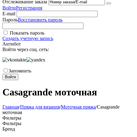
Отслеживание заказа
Войти
Регистрация
E-mail
Пароль
Восстановить пароль
Показать пароль
Создать учетную запись
Антибот
Войти через соц. сеть:
Запомнить
Войти
Casagrande моточная
Главная
/
Пряжа для вязания
/
Моточная пряжа
/
Casagrande
моточная
Фильтры
Фильтры
Бренд