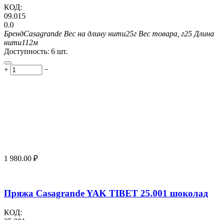
КОД:
09.015
0.0
Бренд
Casagrande
Вес на длину нити
25г
Вес товара, г
25
Длина
нити
112м
Доступность:
6 шт.
+
−
1 980.00
₽
Пряжа Casagrande YAK TIBET 25.001 шоколад
КОД: