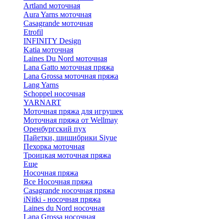
Artland моточная
Aura Yarns моточная
Casagrande моточная
Etrofil
INFINITY Design
Katia моточная
Laines Du Nord моточная
Lana Gatto моточная пряжа
Lana Grossa моточная пряжа
Lang Yarns
Schoppel носочная
YARNART
Моточная пряжа для игрушек
Моточная пряжа от Wellmay
Оренбургский пух
Пайетки, шишибрики Siyue
Пехорка моточная
Троицкая моточная пряжа
Еще
Носочная пряжа
Все Носочная пряжа
Casagrande носочная пряжа
iNitki - носочная пряжа
Laines du Nord носочная
Lana Grossa носочная