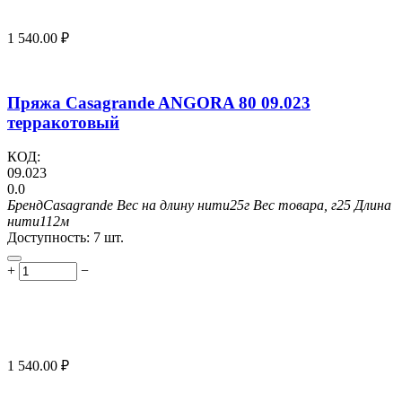
1 540.00
₽
Пряжа Casagrande ANGORA 80 09.023
терракотовый
КОД:
09.023
0.0
Бренд
Casagrande
Вес на длину нити
25г
Вес товара, г
25
Длина
нити
112м
Доступность:
7 шт.
+
−
1 540.00
₽