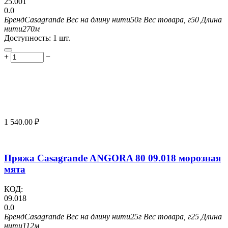
25.001
0.0
Бренд
Casagrande
Вес на длину нити
50г
Вес товара, г
50
Длина
нити
270м
Доступность:
1 шт.
+
−
1 540.00
₽
Пряжа Casagrande ANGORA 80 09.018 морозная
мята
КОД:
09.018
0.0
Бренд
Casagrande
Вес на длину нити
25г
Вес товара, г
25
Длина
нити
112м