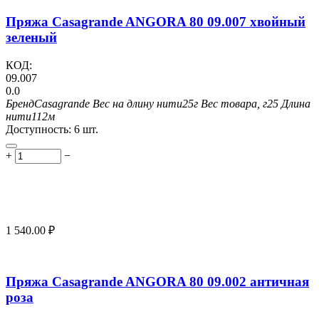
Пряжа Casagrande ANGORA 80 09.007 хвойный
зеленый
КОД:
09.007
0.0
Бренд
Casagrande
Вес на длину нити
25г
Вес товара, г
25
Длина
нити
112м
Доступность:
6 шт.
+
−
1 540.00
₽
Пряжа Casagrande ANGORA 80 09.002 античная
роза