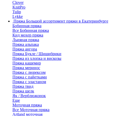
Clover
KnitPro
Tulip
Lykke
Пряжа
Большой ассортимент пряжи в Екатеринбурге
Бобинная пряжа
Все Бобинная пряжа
Кид мохер пряжа
Льняная пряжа
Пряжа альпака
Пряжа ангора
Пряжа Букле / Шишибрики
Пряжа из хлопка и вискозы
Пряжа кашемир
Пряжа меринос
Пряжа с люрексом
Пряжа с пайетками
Пряжа с эластаном
Пряжа твид
Пряжа шелк
Як / Верблюжонок
Еще
Моточная пряжа
Все Моточная пряжа
Artland моточная