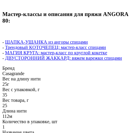
Мастер-классы и описания для пряжи ANGORA
80:
-
ШАПКА-УШАНКА из ангоры спицами
-
Трендовый КОТОЧЕПЕЦ: мастер-класс спицами
-
МАГИЯ КРУГА: мастер-класс по круглой кокетке
-
ДВУСТОРОННИЙ ЖАККАРД: вяжем варежки спицами
Бренд
Casagrande
Вес на длину нити
25г
Вес с упаковкой, г
35
Вес товара, г
25
Длина нити
112м
Количество в упаковке, шт
1
Название цвета