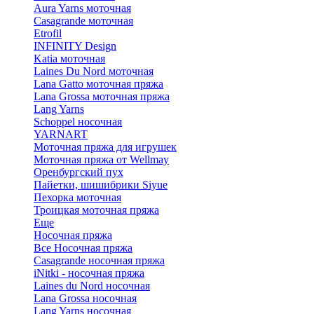
Aura Yarns моточная
Casagrande моточная
Etrofil
INFINITY Design
Katia моточная
Laines Du Nord моточная
Lana Gatto моточная пряжа
Lana Grossa моточная пряжа
Lang Yarns
Schoppel носочная
YARNART
Моточная пряжа для игрушек
Моточная пряжа от Wellmay
Оренбургский пух
Пайетки, шишибрики Siyue
Пехорка моточная
Троицкая моточная пряжа
Еще
Носочная пряжа
Все Носочная пряжа
Casagrande носочная пряжа
iNitki - носочная пряжа
Laines du Nord носочная
Lana Grossa носочная
Lang Yarns носочная