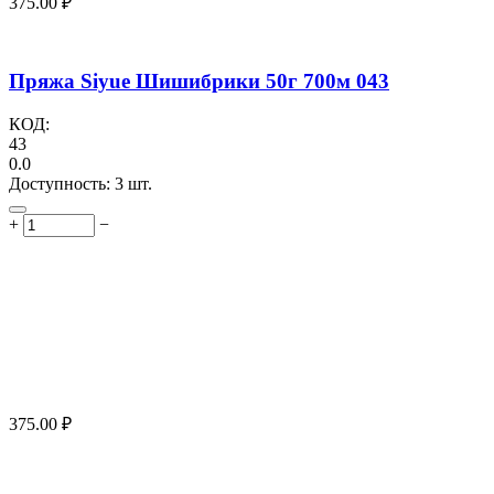
375.00
₽
Пряжа Siyue Шишибрики 50г 700м 043
КОД:
43
0.0
Доступность:
3 шт.
+
−
375.00
₽