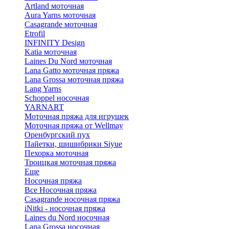
Artland моточная
Aura Yarns моточная
Casagrande моточная
Etrofil
INFINITY Design
Katia моточная
Laines Du Nord моточная
Lana Gatto моточная пряжа
Lana Grossa моточная пряжа
Lang Yarns
Schoppel носочная
YARNART
Моточная пряжа для игрушек
Моточная пряжа от Wellmay
Оренбургский пух
Пайетки, шишибрики Siyue
Пехорка моточная
Троицкая моточная пряжа
Еще
Носочная пряжа
Все Носочная пряжа
Casagrande носочная пряжа
iNitki - носочная пряжа
Laines du Nord носочная
Lana Grossa носочная