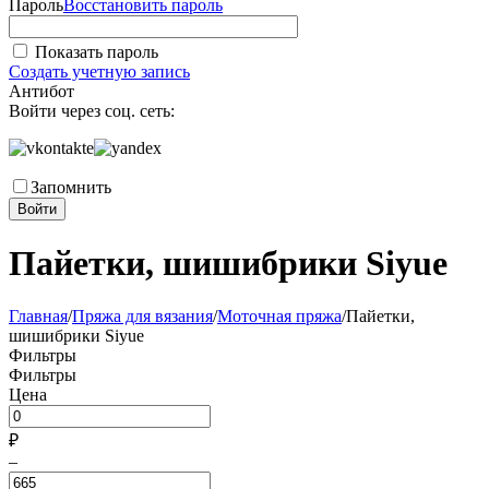
Пароль
Восстановить пароль
Показать пароль
Создать учетную запись
Антибот
Войти через соц. сеть:
Запомнить
Войти
Пайетки, шишибрики Siyue
Главная
/
Пряжа для вязания
/
Моточная пряжа
/
Пайетки,
шишибрики Siyue
Фильтры
Фильтры
Цена
₽
–