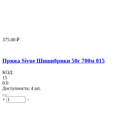
375.00
₽
Пряжа Siyue Шишибрики 50г 700м 015
КОД:
15
0.0
Доступность:
4 шт.
+
−