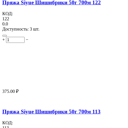
Пряжа Siyue Шишибрики 50г 700м 122
КОД:
122
0.0
Доступность:
3 шт.
+
−
375.00
₽
Пряжа Siyue Шишибрики 50г 700м 113
КОД:
113