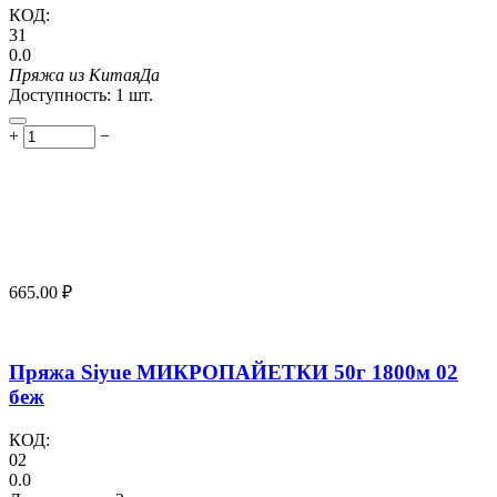
КОД:
31
0.0
Пряжа из Китая
Да
Доступность:
1 шт.
+
−
665.00
₽
Пряжа Siyue МИКРОПАЙЕТКИ 50г 1800м 02
беж
КОД:
02
0.0