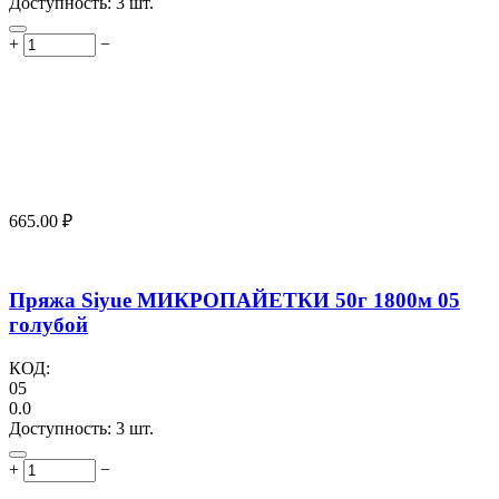
Доступность:
3 шт.
+
−
665.00
₽
Пряжа Siyue МИКРОПАЙЕТКИ 50г 1800м 05
голубой
КОД:
05
0.0
Доступность:
3 шт.
+
−