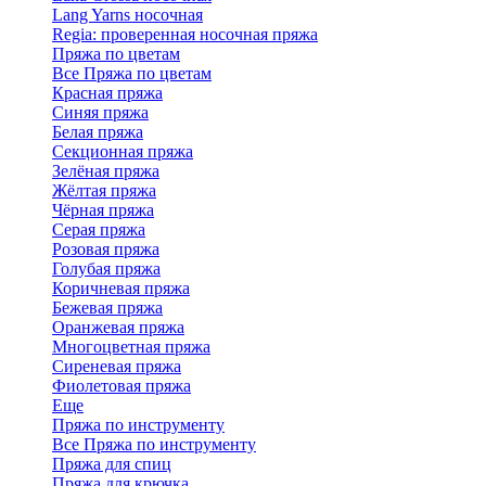
Lang Yarns носочная
Regia: проверенная носочная пряжа
Пряжа по цветам
Все Пряжа по цветам
Красная пряжа
Синяя пряжа
Белая пряжа
Секционная пряжа
Зелёная пряжа
Жёлтая пряжа
Чёрная пряжа
Серая пряжа
Розовая пряжа
Голубая пряжа
Коричневая пряжа
Бежевая пряжа
Оранжевая пряжа
Многоцветная пряжа
Сиреневая пряжа
Фиолетовая пряжа
Еще
Пряжа по инструменту
Все Пряжа по инструменту
Пряжа для спиц
Пряжа для крючка