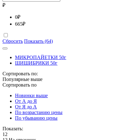
₽
0
₽
665
₽
Сбросить
Показать (64)
МИКРОПАЙЕТКИ 50г
ШИШИБРИКИ 50г
Сортировать по:
Популярные выше
Сортировать по
Новинки выше
От А до Я
От Я до А
По возрастанию цены
По убыванию цены
Показать:
12
12 На страницу