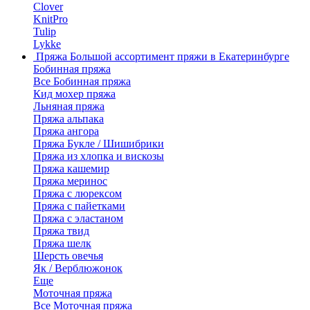
Clover
KnitPro
Tulip
Lykke
Пряжа
Большой ассортимент пряжи в Екатеринбурге
Бобинная пряжа
Все Бобинная пряжа
Кид мохер пряжа
Льняная пряжа
Пряжа альпака
Пряжа ангора
Пряжа Букле / Шишибрики
Пряжа из хлопка и вискозы
Пряжа кашемир
Пряжа меринос
Пряжа с люрексом
Пряжа с пайетками
Пряжа с эластаном
Пряжа твид
Пряжа шелк
Шерсть овечья
Як / Верблюжонок
Еще
Моточная пряжа
Все Моточная пряжа