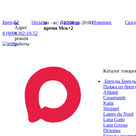
Бренды
Оплата
Доставка
Новинки
Скид
пн - вс: с 10:00 до 20:00
время Мск+2
8 (800) 302-19-52
Каталог товаро
Бренды
Бренды
Пряжа по брен
Artland
Casagrande
Katia
Shoppel
Laines du Nord
Lana Gatto
Lana Grossa
Пехорка
Бренды инструм