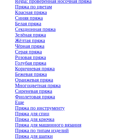
Regia: проверенная носочная пряжа
Пряжа по цветам
Красная пряжа
Синяя пряжа
Белая пряжа
Секционная пряжа
Зелёная пряжа
Жёлтая пряжа
Чёрная пряжа
Серая пряжа
Розовая пряжа
Голубая пряжа
Коричневая пряжа
Бежевая пряжа
Оранжевая пряжа
Многоцветная пряжа
Сиреневая пряжа
Фиолетовая пряжа
Еще
Пряжа по инструменту
Пряжа для спиц
Пряжа для крючка
Пряжа для машинного вязания
Пряжа по типам изделий
Пряжа для шапки