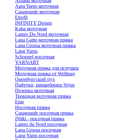
Artland моточная
Aura Yarns моточная
Casagrande моточная
Etrofil
INFINITY Design
Katia моточная
Laines Du Nord моточная
Lana Gatto моточная пряжа
Lana Grossa моточная пряжа
Lang Yarns
Schoppel носочная
YARNART
Моточная пряжа для игрушек
Моточная пряжа от Wellmay
Оренбургский пух
Пайетки, шишибрики Siyue
Пехорка моточная
Троицкая моточная пряжа
Еще
Носочная пряжа
Casagrande носочная пряжа
iNitki - носочная пряжа
Laines du Nord носочная
Lana Grossa носочная
Lang Yarns носочная