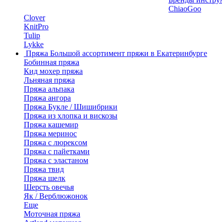
ChiaoGoo
Clover
KnitPro
Tulip
Lykke
Пряжа
Большой ассортимент пряжи в Екатеринбурге
Бобинная пряжа
Кид мохер пряжа
Льняная пряжа
Пряжа альпака
Пряжа ангора
Пряжа Букле / Шишибрики
Пряжа из хлопка и вискозы
Пряжа кашемир
Пряжа меринос
Пряжа с люрексом
Пряжа с пайетками
Пряжа с эластаном
Пряжа твид
Пряжа шелк
Шерсть овечья
Як / Верблюжонок
Еще
Моточная пряжа