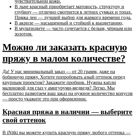
чувствительной кожи.
В
льне
красный приобретает матовость, структуру и
глубину — отлично смотрится в летних сумках и топах.
Пряжа лен
— лучший выбор для жаркого времени года.
В акриле — насыщенный и стойкий к выцветанию,
В мультицвете — часто сочетается с белым, чёрным или
золотом.
Можно ли заказать красную
пряжу в малом количестве?
Да! У нас
минимальный заказ — от 20 грамм
, даже на
бобинную пряжу. Хотите попробовать алый оттенок перед
крупным проектом? Закажите пробник. Нужны капли
малиновой для глаз у амигуруми-медведя? Легко. Мы
бесплатно размотаем ваш заказ на нужное количество конусов
— просто укажите это при оформлении.
Красная пряжа в наличии — выберите
свой оттенок
В iNitki вы можете
купить красную пряжу
любого оттенка —