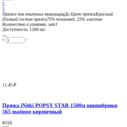
5
3
Пряжа для опытных вязальщиц
Да
Цвет пряжи
Красный
Полный состав пряжи
75% полиамид, 25% эластан
Количество в упаковке, шт
1
Доступность:
1268 шт.
+
−
11.45
₽
Пряжа iNitki POPSY STAR 1500м шишибрики
565 mattone кирпичный
КОД: