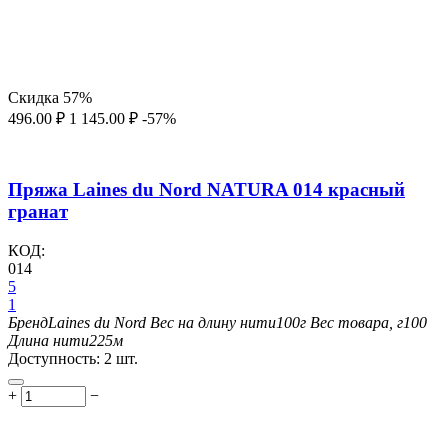
Скидка
57%
496.00
₽
1 145.00
₽
-57%
Пряжа Laines du Nord NATURA 014 красный
гранат
КОД:
014
5
1
Бренд
Laines du Nord
Вес на длину нити
100г
Вес товара, г
100
Длина нити
225м
Доступность:
2 шт.
+
−