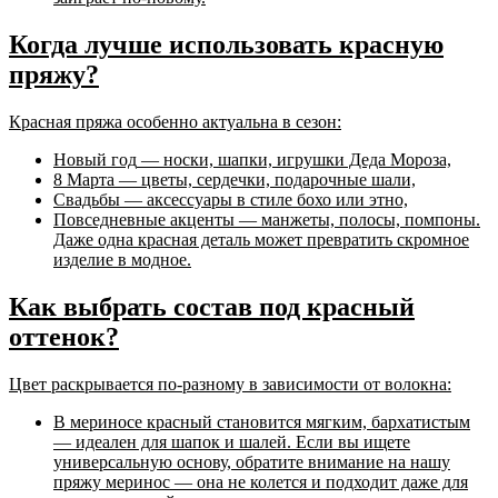
Когда лучше использовать красную
пряжу?
Красная пряжа особенно актуальна в сезон:
Новый год
— носки, шапки, игрушки Деда Мороза,
8 Марта
— цветы, сердечки, подарочные шали,
Свадьбы
— аксессуары в стиле бохо или этно,
Повседневные акценты
— манжеты, полосы, помпоны.
Даже одна красная деталь может превратить скромное
изделие в модное.
Как выбрать состав под красный
оттенок?
Цвет раскрывается по-разному в зависимости от волокна:
В
мериносе
красный становится мягким, бархатистым
— идеален для шапок и шалей. Если вы ищете
универсальную основу, обратите внимание на нашу
пряжу меринос
— она не колется и подходит даже для