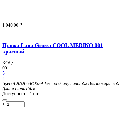
1 040.00
₽
Пряжа Lana Grossa COOL MERINO 001
красный
КОД:
001
5
4
Бренд
LANA GROSSA
Вес на длину нити
50г
Вес товара, г
50
Длина нити
150м
Доступность:
1 шт.
+
−