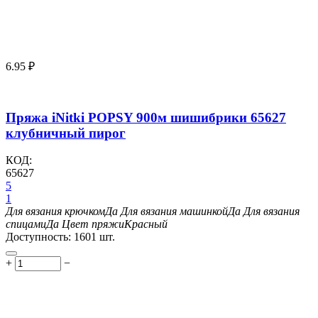
6.95
₽
Пряжа iNitki POPSY 900м шишибрики 65627
клубничный пирог
КОД:
65627
5
1
Для вязания крючком
Да
Для вязания машинкой
Да
Для вязания
спицами
Да
Цвет пряжи
Красный
Доступность:
1601 шт.
+
−