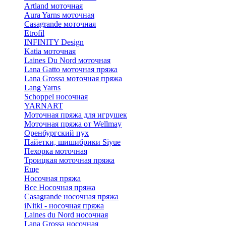
Artland моточная
Aura Yarns моточная
Casagrande моточная
Etrofil
INFINITY Design
Katia моточная
Laines Du Nord моточная
Lana Gatto моточная пряжа
Lana Grossa моточная пряжа
Lang Yarns
Schoppel носочная
YARNART
Моточная пряжа для игрушек
Моточная пряжа от Wellmay
Оренбургский пух
Пайетки, шишибрики Siyue
Пехорка моточная
Троицкая моточная пряжа
Еще
Носочная пряжа
Все Носочная пряжа
Casagrande носочная пряжа
iNitki - носочная пряжа
Laines du Nord носочная
Lana Grossa носочная