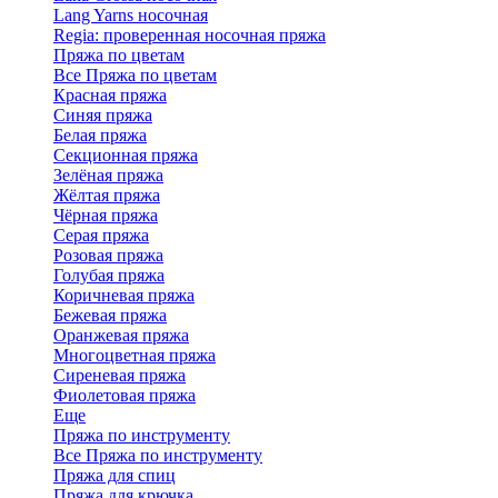
Lang Yarns носочная
Regia: проверенная носочная пряжа
Пряжа по цветам
Все Пряжа по цветам
Красная пряжа
Синяя пряжа
Белая пряжа
Секционная пряжа
Зелёная пряжа
Жёлтая пряжа
Чёрная пряжа
Серая пряжа
Розовая пряжа
Голубая пряжа
Коричневая пряжа
Бежевая пряжа
Оранжевая пряжа
Многоцветная пряжа
Сиреневая пряжа
Фиолетовая пряжа
Еще
Пряжа по инструменту
Все Пряжа по инструменту
Пряжа для спиц
Пряжа для крючка