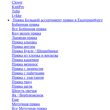
Clover
KnitPro
Tulip
Lykke
Пряжа
Большой ассортимент пряжи в Екатеринбурге
Бобинная пряжа
Все Бобинная пряжа
Кид мохер пряжа
Льняная пряжа
Пряжа альпака
Пряжа ангора
Пряжа Букле / Шишибрики
Пряжа из хлопка и вискозы
Пряжа кашемир
Пряжа меринос
Пряжа с люрексом
Пряжа с пайетками
Пряжа с эластаном
Пряжа твид
Пряжа шелк
Шерсть овечья
Як / Верблюжонок
Еще
Моточная пряжа
Все Моточная пряжа