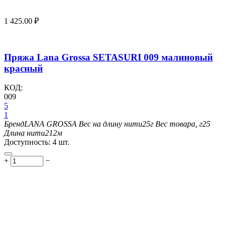
1 425.00
₽
Пряжа Lana Grossa SETASURI 009 малиновый
красный
КОД:
009
5
1
Бренд
LANA GROSSA
Вес на длину нити
25г
Вес товара, г
25
Длина нити
212м
Доступность:
4 шт.
+
−