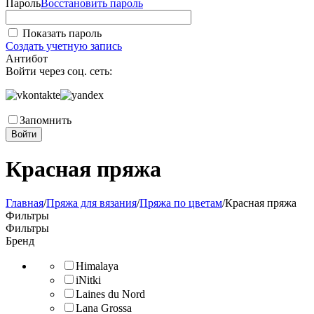
Пароль
Восстановить пароль
Показать пароль
Создать учетную запись
Антибот
Войти через соц. сеть:
Запомнить
Войти
Красная пряжа
Главная
/
Пряжа для вязания
/
Пряжа по цветам
/
Красная пряжа
Фильтры
Фильтры
Бренд
Himalaya
iNitki
Laines du Nord
Lana Grossa