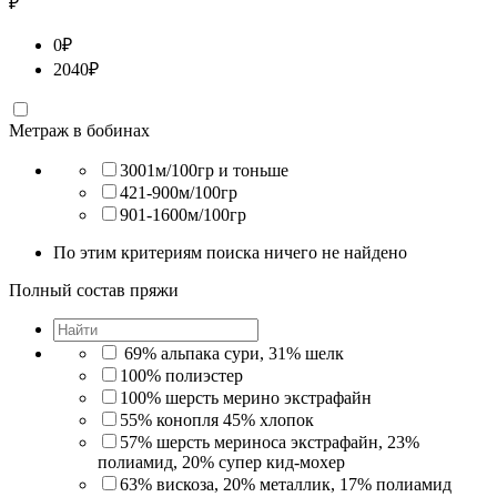
₽
0
₽
2040
₽
Метраж в бобинах
3001м/100гр и тоньше
421-900м/100гр
901-1600м/100гр
По этим критериям поиска ничего не найдено
Полный состав пряжи
69% альпака сури, 31% шелк
100% полиэстер
100% шерсть мерино экстрафайн
55% конопля 45% хлопок
57% шерсть мериноса экстрафайн, 23%
полиамид, 20% супер кид-мохер
63% вискоза, 20% металлик, 17% полиамид