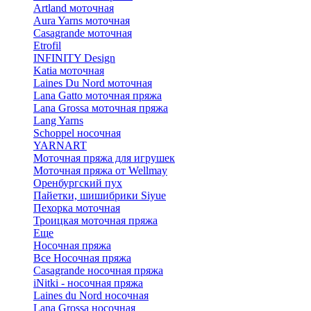
Artland моточная
Aura Yarns моточная
Casagrande моточная
Etrofil
INFINITY Design
Katia моточная
Laines Du Nord моточная
Lana Gatto моточная пряжа
Lana Grossa моточная пряжа
Lang Yarns
Schoppel носочная
YARNART
Моточная пряжа для игрушек
Моточная пряжа от Wellmay
Оренбургский пух
Пайетки, шишибрики Siyue
Пехорка моточная
Троицкая моточная пряжа
Еще
Носочная пряжа
Все Носочная пряжа
Casagrande носочная пряжа
iNitki - носочная пряжа
Laines du Nord носочная
Lana Grossa носочная