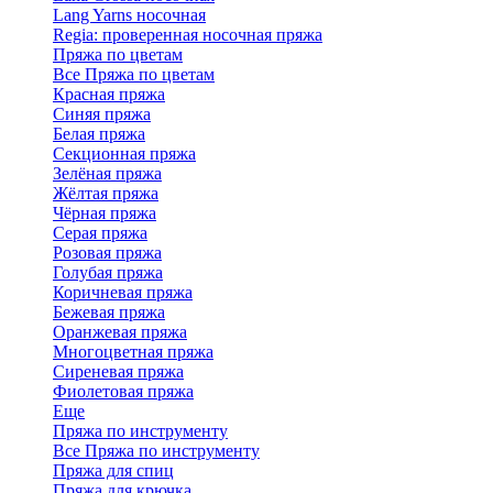
Lang Yarns носочная
Regia: проверенная носочная пряжа
Пряжа по цветам
Все Пряжа по цветам
Красная пряжа
Синяя пряжа
Белая пряжа
Секционная пряжа
Зелёная пряжа
Жёлтая пряжа
Чёрная пряжа
Серая пряжа
Розовая пряжа
Голубая пряжа
Коричневая пряжа
Бежевая пряжа
Оранжевая пряжа
Многоцветная пряжа
Сиреневая пряжа
Фиолетовая пряжа
Еще
Пряжа по инструменту
Все Пряжа по инструменту
Пряжа для спиц
Пряжа для крючка