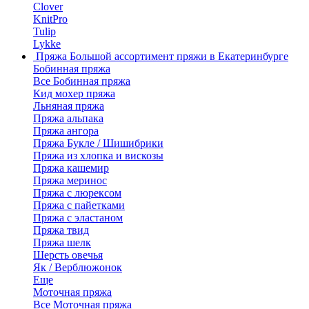
Clover
KnitPro
Tulip
Lykke
Пряжа
Большой ассортимент пряжи в Екатеринбурге
Бобинная пряжа
Все Бобинная пряжа
Кид мохер пряжа
Льняная пряжа
Пряжа альпака
Пряжа ангора
Пряжа Букле / Шишибрики
Пряжа из хлопка и вискозы
Пряжа кашемир
Пряжа меринос
Пряжа с люрексом
Пряжа с пайетками
Пряжа с эластаном
Пряжа твид
Пряжа шелк
Шерсть овечья
Як / Верблюжонок
Еще
Моточная пряжа
Все Моточная пряжа