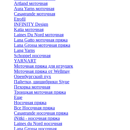
Artland моточная
Aura Yarns моточная
Casagrande моточная
Etrofil
INFINITY Design
Katia моточная
Laines Du Nord моточная
Lana Gatto моточная пряжа
Lana Grossa моточная пряжа
Lang Yarns
Schoppel носочная
YARNART
Моточная пряжа для игрушек
Моточная пряжа от Wellmay
Оренбургский пух
Пайетки, шишибрики Siyue
Пехорка моточная
Троицкая моточная пряжа
Еще
Носочная пряжа
Все Носочная пряжа
Casagrande носочная пряжа
iNitki - носочная пряжа
Laines du Nord носочная
Lana Grossa носочная