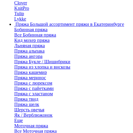
Clover
KnitPro
Tulip
Lykke
Пряжа
Большой ассортимент пряжи в Екатеринбурге
Бобинная пряжа
Все Бобинная пряжа
Кид мохер пряжа
Льняная пряжа
Пряжа альпака
Пряжа ангора
Пряжа Букле / Шишибрики
Пряжа из хлопка и вискозы
Пряжа кашемир
Пряжа меринос
Пряжа с люрексом
Пряжа с пайетками
Пряжа с эластаном
Пряжа твид
Пряжа шелк
Шерсть овечья
Як / Верблюжонок
Еще
Моточная пряжа
Все Моточная пряжа