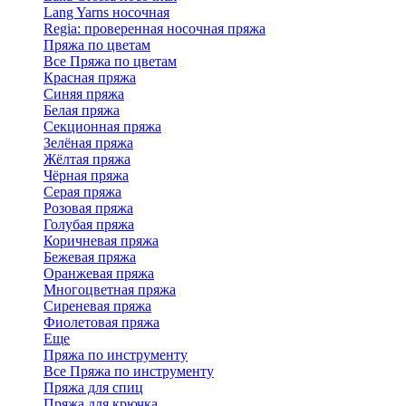
Lang Yarns носочная
Regia: проверенная носочная пряжа
Пряжа по цветам
Все Пряжа по цветам
Красная пряжа
Синяя пряжа
Белая пряжа
Секционная пряжа
Зелёная пряжа
Жёлтая пряжа
Чёрная пряжа
Серая пряжа
Розовая пряжа
Голубая пряжа
Коричневая пряжа
Бежевая пряжа
Оранжевая пряжа
Многоцветная пряжа
Сиреневая пряжа
Фиолетовая пряжа
Еще
Пряжа по инструменту
Все Пряжа по инструменту
Пряжа для спиц
Пряжа для крючка