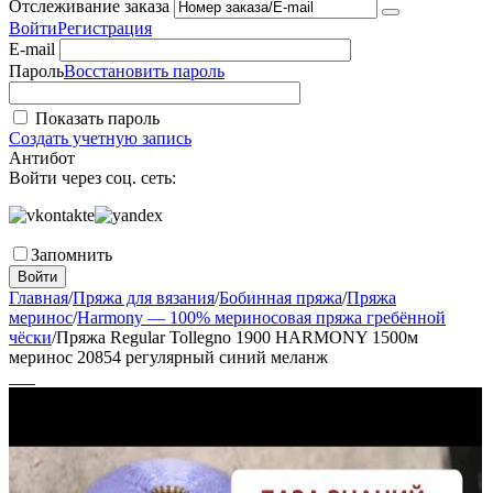
Отслеживание заказа
Войти
Регистрация
E-mail
Пароль
Восстановить пароль
Показать пароль
Создать учетную запись
Антибот
Войти через соц. сеть:
Запомнить
Войти
Главная
/
Пряжа для вязания
/
Бобинная пряжа
/
Пряжа
меринос
/
Harmony — 100% мериносовая пряжа гребённой
чёски
/
Пряжа Regular Tollegno 1900 HARMONY 1500м
меринос 20854 регулярный синий меланж