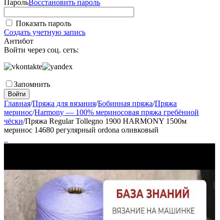
Пароль
Восстановить пароль
Показать пароль
Создать учетную запись
Антибот
Войти через соц. сеть:
Запомнить
Войти
Главная
/
Пряжа для вязания
/
Бобинная пряжа
/
Пряжа
меринос
/
Harmony — 100% мериносовая пряжа гребённой
чёски
/
Пряжа Regular Tollegno 1900 HARMONY 1500м
меринос 14680 регулярный ordona оливковый