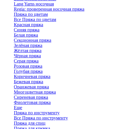
Lang Yarns носочная
Regia: проверенная носочная пряжа
Пряжа по цветам
Все Пряжа по цветам
Красная пряжа
Синяя пряжа
Белая пряжа
Секционная пряжа
Зелёная пряжа
Жёлтая пряжа
Чёрная пряжа
Серая пряжа
Розовая пряжа
Голубая пряжа
Коричневая пряжа
Бежевая пряжа
Оранжевая пряжа
Многоцветная пряжа
Сиреневая пряжа
Фиолетовая пряжа
Еще
Пряжа по инструменту
Все Пряжа по инструменту
Пряжа для спиц
Пряжа для крючка