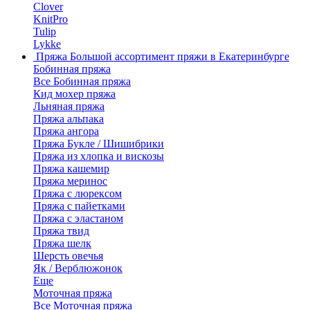
Clover
KnitPro
Tulip
Lykke
Пряжа
Большой ассортимент пряжи в Екатеринбурге
Бобинная пряжа
Все Бобинная пряжа
Кид мохер пряжа
Льняная пряжа
Пряжа альпака
Пряжа ангора
Пряжа Букле / Шишибрики
Пряжа из хлопка и вискозы
Пряжа кашемир
Пряжа меринос
Пряжа с люрексом
Пряжа с пайетками
Пряжа с эластаном
Пряжа твид
Пряжа шелк
Шерсть овечья
Як / Верблюжонок
Еще
Моточная пряжа
Все Моточная пряжа