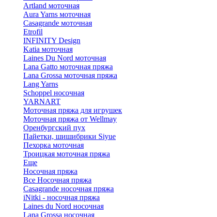
Artland моточная
Aura Yarns моточная
Casagrande моточная
Etrofil
INFINITY Design
Katia моточная
Laines Du Nord моточная
Lana Gatto моточная пряжа
Lana Grossa моточная пряжа
Lang Yarns
Schoppel носочная
YARNART
Моточная пряжа для игрушек
Моточная пряжа от Wellmay
Оренбургский пух
Пайетки, шишибрики Siyue
Пехорка моточная
Троицкая моточная пряжа
Еще
Носочная пряжа
Все Носочная пряжа
Casagrande носочная пряжа
iNitki - носочная пряжа
Laines du Nord носочная
Lana Grossa носочная