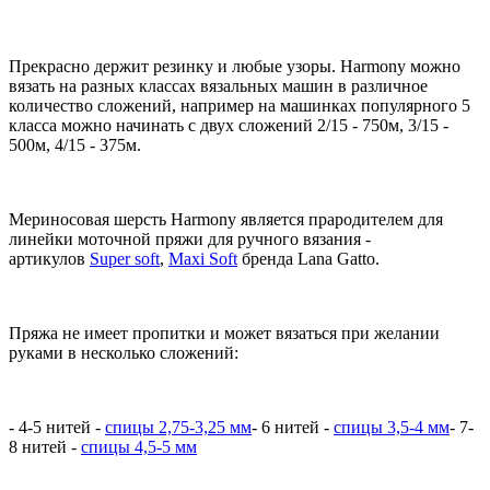
Прекрасно держит резинку и любые узоры. Harmony можно
вязать на разных классах вязальных машин в различное
количество сложений, например на машинках популярного 5
класса можно начинать с двух сложений 2/15 - 750м, 3/15 -
500м, 4/15 - 375м.
Мериносовая шерсть Harmony является прародителем для
линейки моточной пряжи для ручного вязания -
артикулов
Super soft
,
Maxi Soft
бренда Lana Gatto.
Пряжа не имеет пропитки и может вязаться при желании
руками в несколько сложений:
- 4-5 нитей -
спицы 2,75-3,25 мм
- 6 нитей -
спицы 3,5-4 мм
- 7-
8 нитей -
спицы 4,5-5 мм