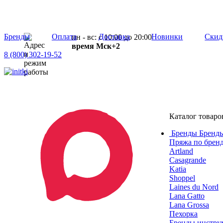
Бренды
Оплата
Доставка
Новинки
Скид
пн - вс: с 10:00 до 20:00
время Мск+2
8 (800) 302-19-52
Каталог товаро
Бренды
Бренды
Пряжа по брен
Artland
Casagrande
Katia
Shoppel
Laines du Nord
Lana Gatto
Lana Grossa
Пехорка
Бренды инструм