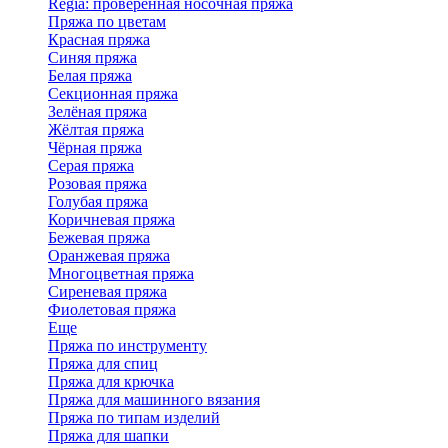
Regia: проверенная носочная пряжа
Пряжа по цветам
Красная пряжа
Синяя пряжа
Белая пряжа
Секционная пряжа
Зелёная пряжа
Жёлтая пряжа
Чёрная пряжа
Серая пряжа
Розовая пряжа
Голубая пряжа
Коричневая пряжа
Бежевая пряжа
Оранжевая пряжа
Многоцветная пряжа
Сиреневая пряжа
Фиолетовая пряжа
Еще
Пряжа по инструменту
Пряжа для спиц
Пряжа для крючка
Пряжа для машинного вязания
Пряжа по типам изделий
Пряжа для шапки