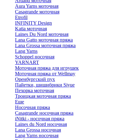
Artland моточная
Aura Yarns моточная
Casagrande моточная
Etrofil
INFINITY Design
Katia моточная
Laines Du Nord моточная
Lana Gatto моточная пряжа
Lana Grossa моточная пряжа
Lang Yarns
Schoppel носочная
YARNART
Моточная пряжа для игрушек
Моточная пряжа от Wellmay
Оренбургский пух
Пайетки, шишибрики Siyue
Пехорка моточная
Троицкая моточная пряжа
Еще
Носочная пряжа
Casagrande носочная пряжа
iNitki - носочная пряжа
Laines du Nord носочная
Lana Grossa носочная
Lang Yarns носочная