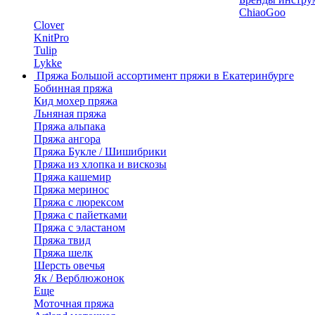
ChiaoGoo
Clover
KnitPro
Tulip
Lykke
Пряжа
Большой ассортимент пряжи в Екатеринбурге
Бобинная пряжа
Кид мохер пряжа
Льняная пряжа
Пряжа альпака
Пряжа ангора
Пряжа Букле / Шишибрики
Пряжа из хлопка и вискозы
Пряжа кашемир
Пряжа меринос
Пряжа с люрексом
Пряжа с пайетками
Пряжа с эластаном
Пряжа твид
Пряжа шелк
Шерсть овечья
Як / Верблюжонок
Еще
Моточная пряжа