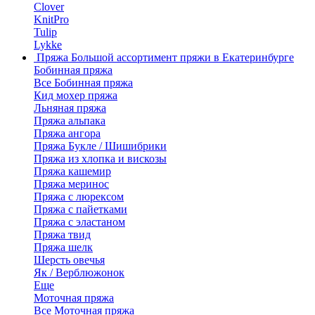
Clover
KnitPro
Tulip
Lykke
Пряжа
Большой ассортимент пряжи в Екатеринбурге
Бобинная пряжа
Все Бобинная пряжа
Кид мохер пряжа
Льняная пряжа
Пряжа альпака
Пряжа ангора
Пряжа Букле / Шишибрики
Пряжа из хлопка и вискозы
Пряжа кашемир
Пряжа меринос
Пряжа с люрексом
Пряжа с пайетками
Пряжа с эластаном
Пряжа твид
Пряжа шелк
Шерсть овечья
Як / Верблюжонок
Еще
Моточная пряжа
Все Моточная пряжа