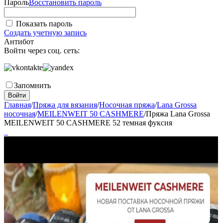
Пароль
Восстановить пароль
Показать пароль
Создать учетную запись
Антибот
Войти через соц. сеть:
Запомнить
Войти
Главная
/
Пряжа для вязания
/
Носочная пряжа
/
Lana Grossa
носочная
/
MEILENWEIT 50 CASHMERE
/
Пряжа Lana Grossa
MEILENWEIT 50 CASHMERE 52 темная фуксия