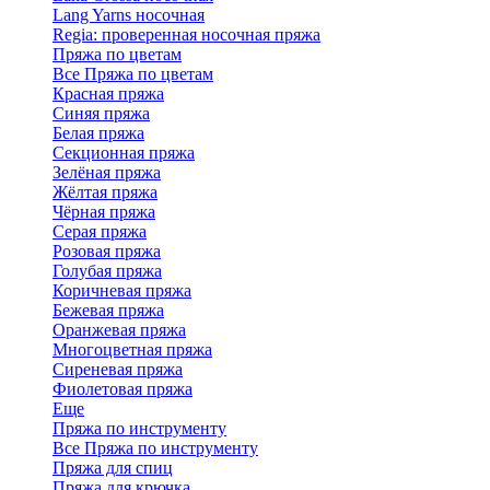
Lang Yarns носочная
Regia: проверенная носочная пряжа
Пряжа по цветам
Все Пряжа по цветам
Красная пряжа
Синяя пряжа
Белая пряжа
Секционная пряжа
Зелёная пряжа
Жёлтая пряжа
Чёрная пряжа
Серая пряжа
Розовая пряжа
Голубая пряжа
Коричневая пряжа
Бежевая пряжа
Оранжевая пряжа
Многоцветная пряжа
Сиреневая пряжа
Фиолетовая пряжа
Еще
Пряжа по инструменту
Все Пряжа по инструменту
Пряжа для спиц
Пряжа для крючка