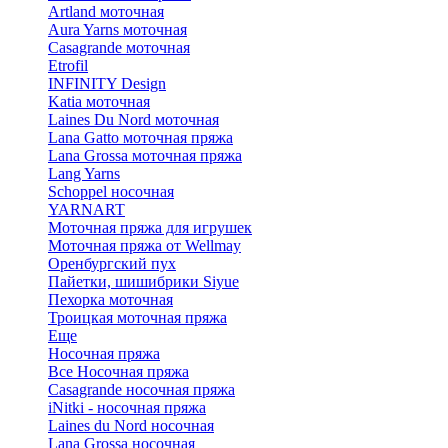
Artland моточная
Aura Yarns моточная
Casagrande моточная
Etrofil
INFINITY Design
Katia моточная
Laines Du Nord моточная
Lana Gatto моточная пряжа
Lana Grossa моточная пряжа
Lang Yarns
Schoppel носочная
YARNART
Моточная пряжа для игрушек
Моточная пряжа от Wellmay
Оренбургский пух
Пайетки, шишибрики Siyue
Пехорка моточная
Троицкая моточная пряжа
Еще
Носочная пряжа
Все Носочная пряжа
Casagrande носочная пряжа
iNitki - носочная пряжа
Laines du Nord носочная
Lana Grossa носочная