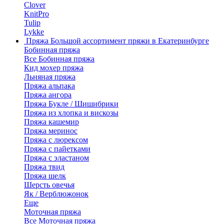
Clover
KnitPro
Tulip
Lykke
Пряжа
Большой ассортимент пряжи в Екатеринбурге
Бобинная пряжа
Все Бобинная пряжа
Кид мохер пряжа
Льняная пряжа
Пряжа альпака
Пряжа ангора
Пряжа Букле / Шишибрики
Пряжа из хлопка и вискозы
Пряжа кашемир
Пряжа меринос
Пряжа с люрексом
Пряжа с пайетками
Пряжа с эластаном
Пряжа твид
Пряжа шелк
Шерсть овечья
Як / Верблюжонок
Еще
Моточная пряжа
Все Моточная пряжа