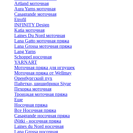
Artland моточная
Aura Yarns моточная
Casagrande моточная
Etrofil
INFINITY Design
Katia моточная
Laines Du Nord моточная
Lana Gatto моточная пряжа
Lana Grossa моточная пряжа
Lang Yarns
Schoppel носочная
YARNART
Моточная пряжа для игрушек
Моточная пряжа от Wellmay
Оренбургский пух
Пайетки, шишибрики Siyue
Пехорка моточная
Троицкая моточная пряжа
Еще
Носочная пряжа
Все Носочная пряжа
Casagrande носочная пряжа
iNitki - носочная пряжа
Laines du Nord носочная
Lana Grossa носочная