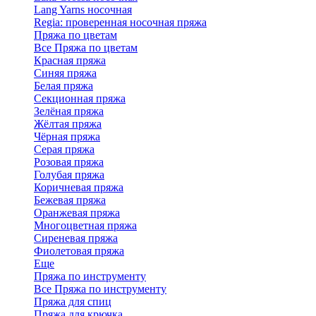
Lang Yarns носочная
Regia: проверенная носочная пряжа
Пряжа по цветам
Все Пряжа по цветам
Красная пряжа
Синяя пряжа
Белая пряжа
Секционная пряжа
Зелёная пряжа
Жёлтая пряжа
Чёрная пряжа
Серая пряжа
Розовая пряжа
Голубая пряжа
Коричневая пряжа
Бежевая пряжа
Оранжевая пряжа
Многоцветная пряжа
Сиреневая пряжа
Фиолетовая пряжа
Еще
Пряжа по инструменту
Все Пряжа по инструменту
Пряжа для спиц
Пряжа для крючка