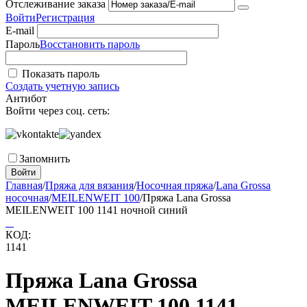
Отслеживание заказа
Войти
Регистрация
E-mail
Пароль
Восстановить пароль
Показать пароль
Создать учетную запись
Антибот
Войти через соц. сеть:
Запомнить
Войти
Главная
/
Пряжа для вязания
/
Носочная пряжа
/
Lana Grossa
носочная
/
MEILENWEIT 100
/
Пряжа Lana Grossa
MEILENWEIT 100 1141 ночной синий
КОД:
1141
Пряжа Lana Grossa
MEILENWEIT 100 1141