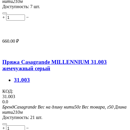
нити
210м
Доступность:
7 шт.
+
−
660.00
₽
Пряжа Casagrande MILLENNIUM 31.003
жемчужный серый
31.003
КОД:
31.003
0.0
Бренд
Casagrande
Вес на длину нити
50г
Вес товара, г
50
Длина
нити
210м
Доступность:
21 шт.
+
−