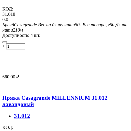
КОД:
31.018
0.0
Бренд
Casagrande
Вес на длину нити
50г
Вес товара, г
50
Длина
нити
210м
Доступность:
4 шт.
+
−
660.00
₽
Пряжа Casagrande MILLENNIUM 31.012
лавандовый
31.012
КОД: