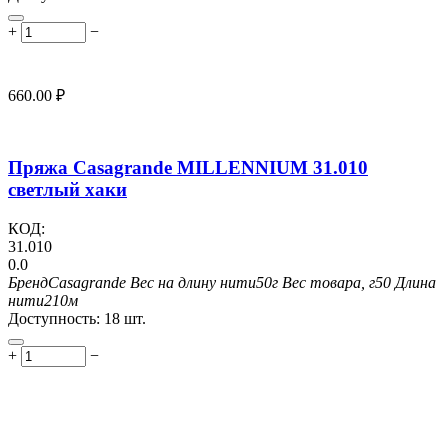
+
−
660.00
₽
Пряжа Casagrande MILLENNIUM 31.010
светлый хаки
КОД:
31.010
0.0
Бренд
Casagrande
Вес на длину нити
50г
Вес товара, г
50
Длина
нити
210м
Доступность:
18 шт.
+
−