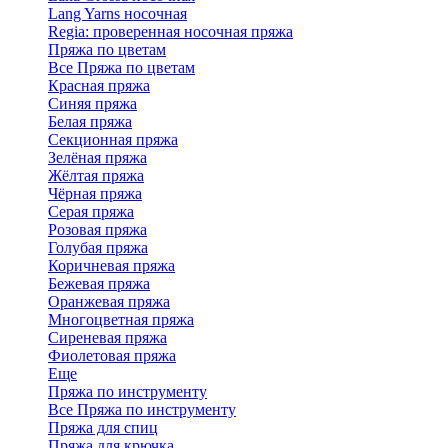
Lang Yarns носочная
Regia: проверенная носочная пряжа
Пряжа по цветам
Все Пряжа по цветам
Красная пряжа
Синяя пряжа
Белая пряжа
Секционная пряжа
Зелёная пряжа
Жёлтая пряжа
Чёрная пряжа
Серая пряжа
Розовая пряжа
Голубая пряжа
Коричневая пряжа
Бежевая пряжа
Оранжевая пряжа
Многоцветная пряжа
Сиреневая пряжа
Фиолетовая пряжа
Еще
Пряжа по инструменту
Все Пряжа по инструменту
Пряжа для спиц
Пряжа для крючка