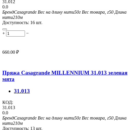
31.012
0.0
Бренд
Casagrande
Вес на длину нити
50г
Вес товара, г
50
Длина
нити
210м
Доступность:
16 шт.
+
−
660.00
₽
Пряжа Casagrande MILLENNIUM 31.013 зеленая
мята
31.013
КОД:
31.013
0.0
Бренд
Casagrande
Вес на длину нити
50г
Вес товара, г
50
Длина
нити
210м
Доступность:
13 шт.