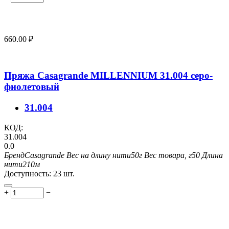
660.00
₽
Пряжа Casagrande MILLENNIUM 31.004 серо-
фиолетовый
31.004
КОД:
31.004
0.0
Бренд
Casagrande
Вес на длину нити
50г
Вес товара, г
50
Длина
нити
210м
Доступность:
23 шт.
+
−