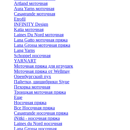
Artland моточная
Aura Yarns моточная
Casagrande моточная
Etrofil
INFINITY Design
Katia моточная
Laines Du Nord моточная
Lana Gatto моточная пряжа
Lana Grossa моточная пряжа
Lang Yarns
Schoppel носочная
YARNART
Моточная пряжа для игрушек
Моточная пряжа от Wellmay
Оренбургский пух
Пайетки, шишибрики Siyue
Пехорка моточная
Троицкая моточная пряжа
Еще
Носочная пряжа
Все Носочная пряжа
Casagrande носочная пряжа
iNitki - носочная пряжа
Laines du Nord носочная
Lana Grossa носочная