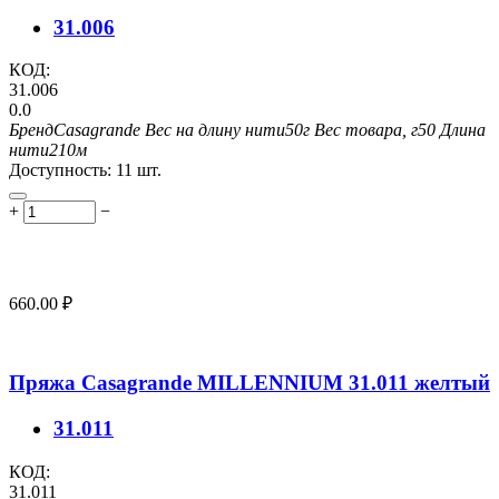
31.006
КОД:
31.006
0.0
Бренд
Casagrande
Вес на длину нити
50г
Вес товара, г
50
Длина
нити
210м
Доступность:
11 шт.
+
−
660.00
₽
Пряжа Casagrande MILLENNIUM 31.011 желтый
31.011
КОД:
31.011