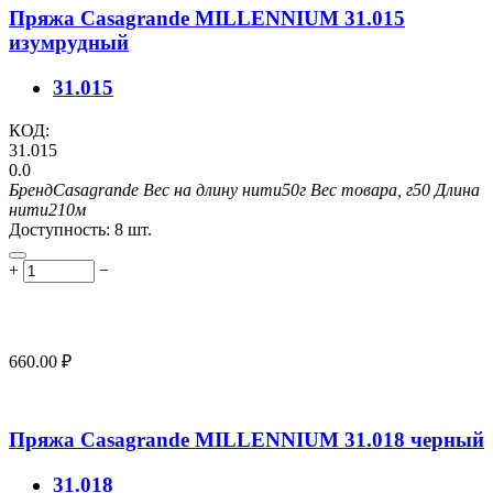
Пряжа Casagrande MILLENNIUM 31.015
изумрудный
31.015
КОД:
31.015
0.0
Бренд
Casagrande
Вес на длину нити
50г
Вес товара, г
50
Длина
нити
210м
Доступность:
8 шт.
+
−
660.00
₽
Пряжа Casagrande MILLENNIUM 31.018 черный
31.018