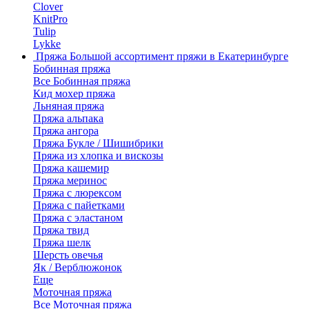
Clover
KnitPro
Tulip
Lykke
Пряжа
Большой ассортимент пряжи в Екатеринбурге
Бобинная пряжа
Все Бобинная пряжа
Кид мохер пряжа
Льняная пряжа
Пряжа альпака
Пряжа ангора
Пряжа Букле / Шишибрики
Пряжа из хлопка и вискозы
Пряжа кашемир
Пряжа меринос
Пряжа с люрексом
Пряжа с пайетками
Пряжа с эластаном
Пряжа твид
Пряжа шелк
Шерсть овечья
Як / Верблюжонок
Еще
Моточная пряжа
Все Моточная пряжа