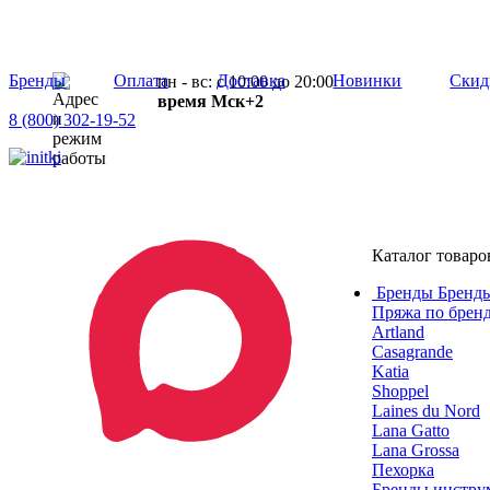
Бренды
Оплата
Доставка
Новинки
Скид
пн - вс: с 10:00 до 20:00
время Мск+2
8 (800) 302-19-52
Каталог товаро
Бренды
Бренды
Пряжа по брен
Artland
Casagrande
Katia
Shoppel
Laines du Nord
Lana Gatto
Lana Grossa
Пехорка
Бренды инструм