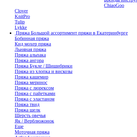
ChiaoGoo
Clover
KnitPro
Tulip
Lykke
Пряжа
Большой ассортимент пряжи в Екатеринбурге
Бобинная пряжа
Кид мохер пряжа
Льняная пряжа
Пряжа альпака
Пряжа ангора
Пряжа Букле / Шишибрики
Пряжа из хлопка и вискозы
Пряжа кашемир
Пряжа меринос
Пряжа с люрексом
Пряжа с пайетками
Пряжа с эластаном
Пряжа твид
Пряжа шелк
Шерсть овечья
Як / Верблюжонок
Еще
Моточная пряжа