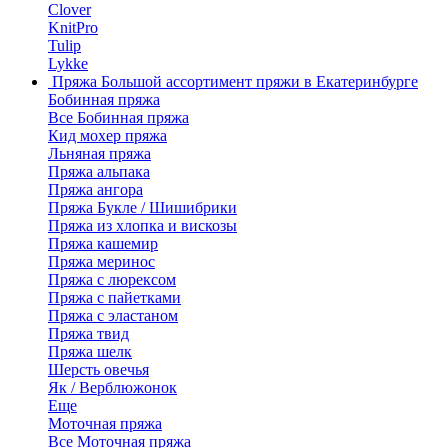
Clover
KnitPro
Tulip
Lykke
Пряжа
Большой ассортимент пряжи в Екатеринбурге
Бобинная пряжа
Все Бобинная пряжа
Кид мохер пряжа
Льняная пряжа
Пряжа альпака
Пряжа ангора
Пряжа Букле / Шишибрики
Пряжа из хлопка и вискозы
Пряжа кашемир
Пряжа меринос
Пряжа с люрексом
Пряжа с пайетками
Пряжа с эластаном
Пряжа твид
Пряжа шелк
Шерсть овечья
Як / Верблюжонок
Еще
Моточная пряжа
Все Моточная пряжа