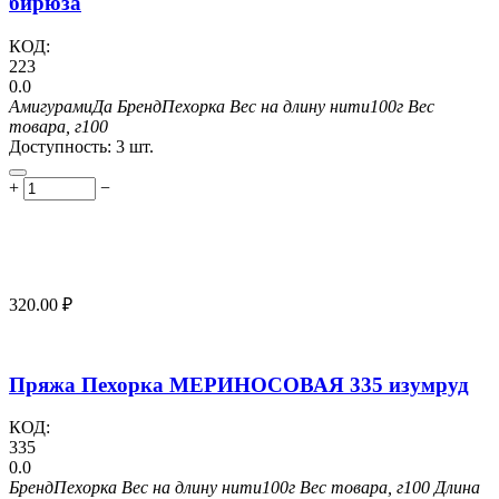
бирюза
КОД:
223
0.0
Амигурами
Да
Бренд
Пехорка
Вес на длину нити
100г
Вес
товара, г
100
Доступность:
3 шт.
+
−
320.00
₽
Пряжа Пехорка МЕРИНОСОВАЯ 335 изумруд
КОД:
335
0.0
Бренд
Пехорка
Вес на длину нити
100г
Вес товара, г
100
Длина