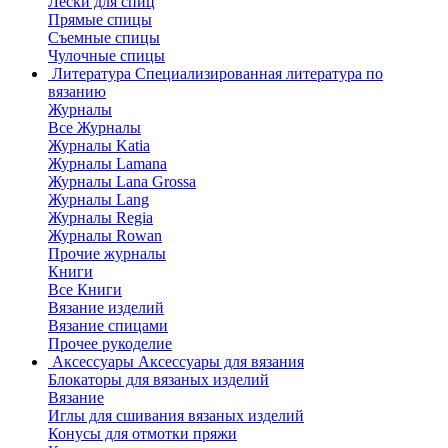
Лески для спиц
Прямые спицы
Съемные спицы
Чулочные спицы
Литература
Специализированная литература по
вязанию
Журналы
Все Журналы
Журналы Katia
Журналы Lamana
Журналы Lana Grossa
Журналы Lang
Журналы Regia
Журналы Rowan
Прочие журналы
Книги
Все Книги
Вязание изделий
Вязание спицами
Прочее рукоделие
Аксессуары
Аксессуары для вязания
Блокаторы для вязаных изделий
Вязание
Иглы для сшивания вязаных изделий
Конусы для отмотки пряжи