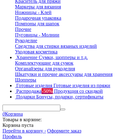
Краситель для пряжи
Маркеры для вязания
Ножницы - Клей
Подарочная упаковка
Помпоны для шапок
Прочие
Пуговицы - Молнии
Рукоделие
Средства для стирки вязаных изделий
Уходовая косметика
Хранение
Сумки, шопперы и т.д.
Комплектующие для сумок
Органайзеры для рукоделия
Шкатулки и прочие аксессуары для хранения
Шопперы
Готовые изделия
Готовые изделия из пряжи
Распродажа
-50%
Продукция со скидкой
Подарки
Бонусы, подарки, сертификаты
0
Корзина
Товары в корзине:
Корзина пуста
Перейти в корзину ›
Оформите заказ
Профиль