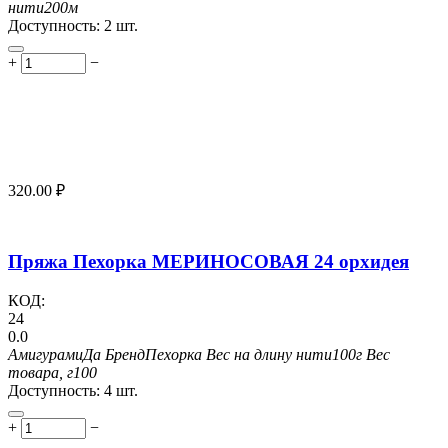
нити
200м
Доступность:
2 шт.
+
−
320.00
₽
Пряжа Пехорка МЕРИНОСОВАЯ 24 орхидея
КОД:
24
0.0
Амигурами
Да
Бренд
Пехорка
Вес на длину нити
100г
Вес
товара, г
100
Доступность:
4 шт.
+
−