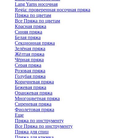
Lang Yarns носочная
Regia: проверенная носочная пряжа
Пряжа по цветам
Все Пряжа по цветам
Красная пряжа
Синяя пряжа
Белая пряжа
Секционная пряжа
Зелёная пряжа
Жёлтая пряжа
Чёрная пряжа
Серая пряжа
Розовая пряжа
Голубая пряжа
Коричневая пряжа
Бежевая пряжа
Оранжевая пряжа
Многоцветная пряжа
Сиреневая пряжа
Фиолетовая пряжа
Еще
Пряжа по инструменту
Все Пряжа по инструменту
Пряжа для спиц
Пряжа для крючка