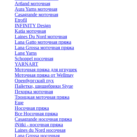
Artland моточная
Aura Yarns моточная
Casagrande моточная
Etrofil
INFINITY Design
Katia моточная
Laines Du Nord моточная
Lana Gatto моточная пряжа
Lana Grossa моточная пряжа
Lang Yarns
Schoppel носочная
YARNART
Моточная пряжа для игрушек
Моточная пряжа от Wellmay
Оренбургский пух
Пайетки, шишибрики Siyue
Пехорка моточная
Троицкая моточная пряжа
Еще
Носочная пряжа
Все Носочная пряжа
Casagrande носочная пряжа
iNitki - носочная пряжа
Laines du Nord носочная
Lana Grossa носочная