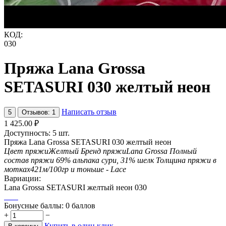
КОД:
030
Пряжа Lana Grossa
SETASURI 030 желтый неон
Написать отзыв
5
Отзывов: 1
1 425.00
₽
Доступность:
5 шт.
Пряжа Lana Grossa SETASURI 030 желтый неон
Цвет пряжи
Желтый
Бренд пряжи
Lana Grossa
Полный
состав пряжи
69% альпака сури, 31% шелк
Толщина пряжи в
мотках
421м/100гр и тоньше - Lace
Вариации:
Lana Grossa SETASURI желтый неон 030
Бонусные баллы:
0 баллов
+
−
Купить в один клик