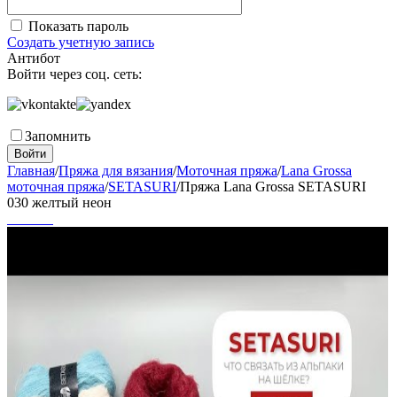
Показать пароль
Создать учетную запись
Антибот
Войти через соц. сеть:
Запомнить
Войти
Главная
/
Пряжа для вязания
/
Моточная пряжа
/
Lana Grossa
моточная пряжа
/
SETASURI
/
Пряжа Lana Grossa SETASURI
030 желтый неон