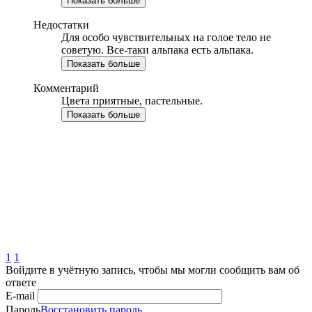
Показать больше
Недостатки
Для особо чувствительных на голое тело не
советую. Все-таки альпака есть альпака.
Показать больше
Комментарий
Цвета приятные, пастельные.
Показать больше
1
1
Войдите в учётную запись, чтобы мы могли сообщить вам об
ответе
E-mail
Пароль
Восстановить пароль