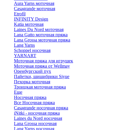
Aura Yarns моточная
Casagrande моточная
Etrofil
INFINITY Design
Katia моточная
Laines Du Nord моточная
Lana Gatto моточная пряжа
Lana Grossa моточная пряжа
Lang Yarns
Schoppel носочная
YARNART
Моточная пряжа для игрушек
Моточная пряжа от Wellmay
Оренбургский пух
Пайетки, шишибрики Siyue
Пехорка моточная
Троицкая моточная пряжа
Еще
Носочная пряжа
Все Носочная пряжа
Casagrande носочная пряжа
iNitki - носочная пряжа
Laines du Nord носочная
Lana Grossa носочная
Lang Yarns носочная