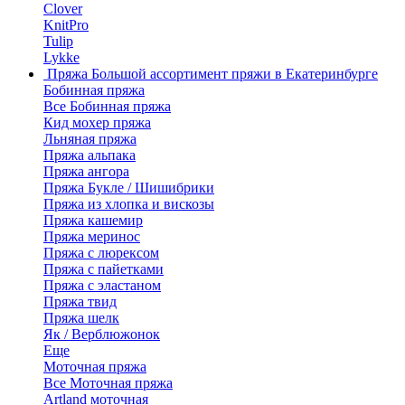
Clover
KnitPro
Tulip
Lykke
Пряжа
Большой ассортимент пряжи в Екатеринбурге
Бобинная пряжа
Все Бобинная пряжа
Кид мохер пряжа
Льняная пряжа
Пряжа альпака
Пряжа ангора
Пряжа Букле / Шишибрики
Пряжа из хлопка и вискозы
Пряжа кашемир
Пряжа меринос
Пряжа с люрексом
Пряжа с пайетками
Пряжа с эластаном
Пряжа твид
Пряжа шелк
Як / Верблюжонок
Еще
Моточная пряжа
Все Моточная пряжа
Artland моточная