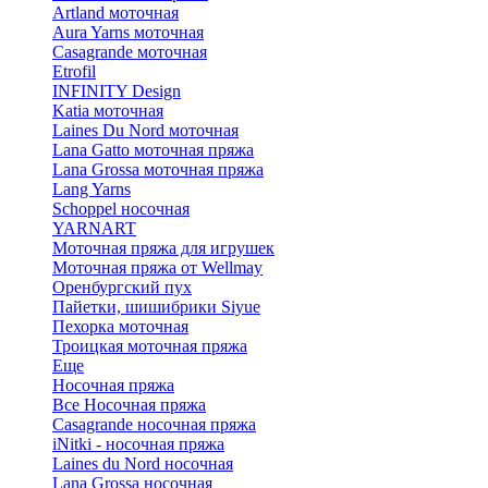
Artland моточная
Aura Yarns моточная
Casagrande моточная
Etrofil
INFINITY Design
Katia моточная
Laines Du Nord моточная
Lana Gatto моточная пряжа
Lana Grossa моточная пряжа
Lang Yarns
Schoppel носочная
YARNART
Моточная пряжа для игрушек
Моточная пряжа от Wellmay
Оренбургский пух
Пайетки, шишибрики Siyue
Пехорка моточная
Троицкая моточная пряжа
Еще
Носочная пряжа
Все Носочная пряжа
Casagrande носочная пряжа
iNitki - носочная пряжа
Laines du Nord носочная
Lana Grossa носочная