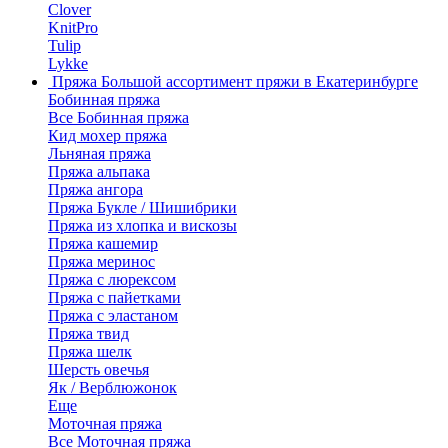
Clover
KnitPro
Tulip
Lykke
Пряжа
Большой ассортимент пряжи в Екатеринбурге
Бобинная пряжа
Все Бобинная пряжа
Кид мохер пряжа
Льняная пряжа
Пряжа альпака
Пряжа ангора
Пряжа Букле / Шишибрики
Пряжа из хлопка и вискозы
Пряжа кашемир
Пряжа меринос
Пряжа с люрексом
Пряжа с пайетками
Пряжа с эластаном
Пряжа твид
Пряжа шелк
Шерсть овечья
Як / Верблюжонок
Еще
Моточная пряжа
Все Моточная пряжа