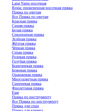
Lang Yarns носочная
Regia: проверенная носочная пряжа
Пряжа по цветам
Все Пряжа по цветам
Красная пряжа
Синяя пряжа
Белая пряжа
Секционная пряжа
Зелёная пряжа
Жёлтая пряжа
Чёрная пряжа
Серая пряжа
Розовая пряжа
Голубая пряжа
Коричневая пряжа
Бежевая пряжа
Оранжевая пряжа
Многоцветная пряжа
Сиреневая пряжа
Фиолетовая пряжа
Еще
Пряжа по инструменту
Все Пряжа по инструменту
Пряжа для спиц
Пряжа для крючка