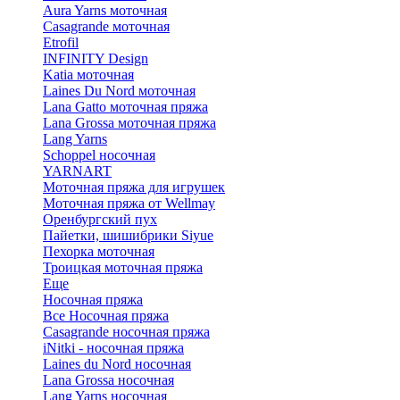
Aura Yarns моточная
Casagrande моточная
Etrofil
INFINITY Design
Katia моточная
Laines Du Nord моточная
Lana Gatto моточная пряжа
Lana Grossa моточная пряжа
Lang Yarns
Schoppel носочная
YARNART
Моточная пряжа для игрушек
Моточная пряжа от Wellmay
Оренбургский пух
Пайетки, шишибрики Siyue
Пехорка моточная
Троицкая моточная пряжа
Еще
Носочная пряжа
Все Носочная пряжа
Casagrande носочная пряжа
iNitki - носочная пряжа
Laines du Nord носочная
Lana Grossa носочная
Lang Yarns носочная