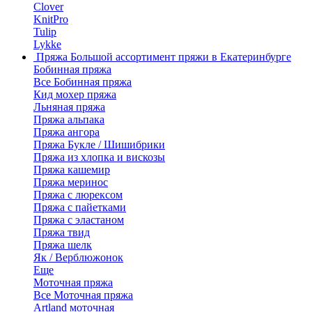
Clover
KnitPro
Tulip
Lykke
Пряжа
Большой ассортимент пряжи в Екатеринбурге
Бобинная пряжа
Все Бобинная пряжа
Кид мохер пряжа
Льняная пряжа
Пряжа альпака
Пряжа ангора
Пряжа Букле / Шишибрики
Пряжа из хлопка и вискозы
Пряжа кашемир
Пряжа меринос
Пряжа с люрексом
Пряжа с пайетками
Пряжа с эластаном
Пряжа твид
Пряжа шелк
Як / Верблюжонок
Еще
Моточная пряжа
Все Моточная пряжа
Artland моточная