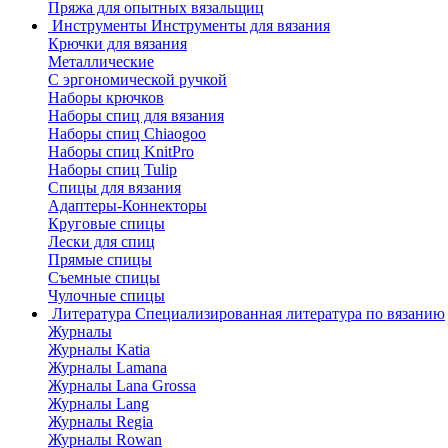
Пряжа для опытных вязальщиц
Инструменты
Инструменты для вязания
Крючки для вязания
Металлические
С эргономической ручкой
Наборы крючков
Наборы спиц для вязания
Наборы спиц Chiaogoo
Наборы спиц KnitPro
Наборы спиц Tulip
Спицы для вязания
Адаптеры-Коннекторы
Круговые спицы
Лески для спиц
Прямые спицы
Съемные спицы
Чулочные спицы
Литература
Специализированная литература по вязанию
Журналы
Журналы Katia
Журналы Lamana
Журналы Lana Grossa
Журналы Lang
Журналы Regia
Журналы Rowan