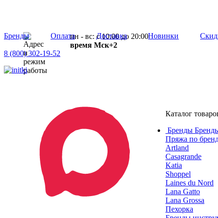
Бренды
Оплата
Доставка
Новинки
Скид
пн - вс: с 10:00 до 20:00
время Мск+2
8 (800) 302-19-52
Каталог товаро
Бренды
Бренды
Пряжа по брен
Artland
Casagrande
Katia
Shoppel
Laines du Nord
Lana Gatto
Lana Grossa
Пехорка
Бренды инструм