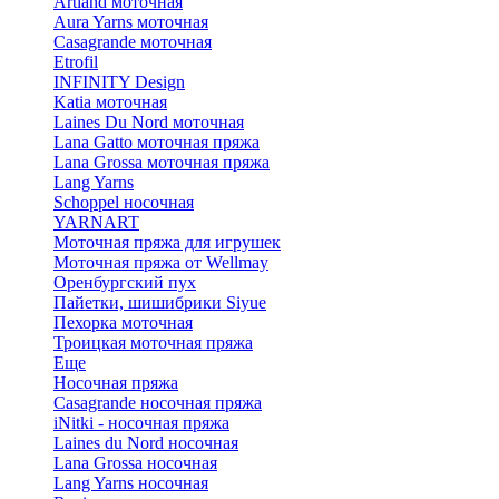
Artland моточная
Aura Yarns моточная
Casagrande моточная
Etrofil
INFINITY Design
Katia моточная
Laines Du Nord моточная
Lana Gatto моточная пряжа
Lana Grossa моточная пряжа
Lang Yarns
Schoppel носочная
YARNART
Моточная пряжа для игрушек
Моточная пряжа от Wellmay
Оренбургский пух
Пайетки, шишибрики Siyue
Пехорка моточная
Троицкая моточная пряжа
Еще
Носочная пряжа
Casagrande носочная пряжа
iNitki - носочная пряжа
Laines du Nord носочная
Lana Grossa носочная
Lang Yarns носочная