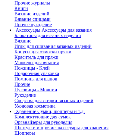
Прочие журналы
Книги
Вязание изделий
Вязание спицами
Прочее рукоделие
Аксессуары
Аксессуары для вязания
Блокаторы для вязаных изделий
Вязание
Иглы для сшивания вязаных изделий
Конусы для отмотки пряжи
Краситель для пряжи
Маркеры для вязания
Ножницы - Клей
Подарочная упаковка
Помпоны для шапок
Прочие
Пуговицы - Молнии
Рукоделие
Средства для стирки вязаных изделий
Уходовая косметика
Хранение
Сумки, шопперы и т.д.
Комплектующие для сумок
Органайзеры для рукоделия
Шкатулки и прочие аксессуары для хранения
Шопперы