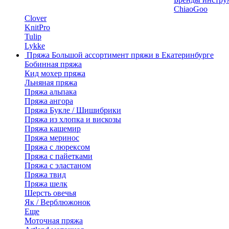
ChiaoGoo
Clover
KnitPro
Tulip
Lykke
Пряжа
Большой ассортимент пряжи в Екатеринбурге
Бобинная пряжа
Кид мохер пряжа
Льняная пряжа
Пряжа альпака
Пряжа ангора
Пряжа Букле / Шишибрики
Пряжа из хлопка и вискозы
Пряжа кашемир
Пряжа меринос
Пряжа с люрексом
Пряжа с пайетками
Пряжа с эластаном
Пряжа твид
Пряжа шелк
Шерсть овечья
Як / Верблюжонок
Еще
Моточная пряжа