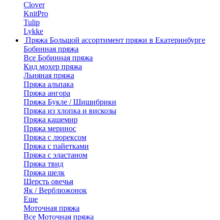
Clover
KnitPro
Tulip
Lykke
Пряжа
Большой ассортимент пряжи в Екатеринбурге
Бобинная пряжа
Все Бобинная пряжа
Кид мохер пряжа
Льняная пряжа
Пряжа альпака
Пряжа ангора
Пряжа Букле / Шишибрики
Пряжа из хлопка и вискозы
Пряжа кашемир
Пряжа меринос
Пряжа с люрексом
Пряжа с пайетками
Пряжа с эластаном
Пряжа твид
Пряжа шелк
Шерсть овечья
Як / Верблюжонок
Еще
Моточная пряжа
Все Моточная пряжа