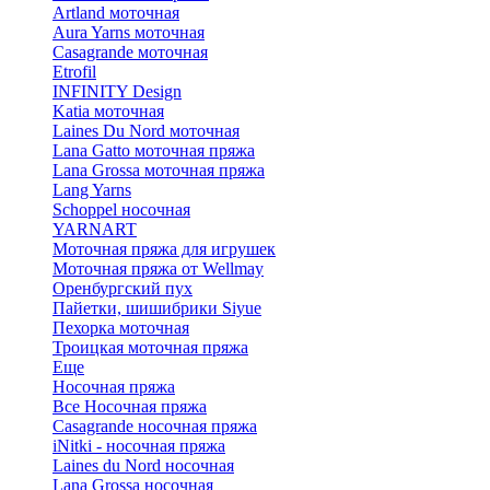
Artland моточная
Aura Yarns моточная
Casagrande моточная
Etrofil
INFINITY Design
Katia моточная
Laines Du Nord моточная
Lana Gatto моточная пряжа
Lana Grossa моточная пряжа
Lang Yarns
Schoppel носочная
YARNART
Моточная пряжа для игрушек
Моточная пряжа от Wellmay
Оренбургский пух
Пайетки, шишибрики Siyue
Пехорка моточная
Троицкая моточная пряжа
Еще
Носочная пряжа
Все Носочная пряжа
Casagrande носочная пряжа
iNitki - носочная пряжа
Laines du Nord носочная
Lana Grossa носочная