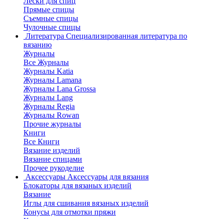
Лески для спиц
Прямые спицы
Съемные спицы
Чулочные спицы
Литература
Специализированная литература по
вязанию
Журналы
Все Журналы
Журналы Katia
Журналы Lamana
Журналы Lana Grossa
Журналы Lang
Журналы Regia
Журналы Rowan
Прочие журналы
Книги
Все Книги
Вязание изделий
Вязание спицами
Прочее рукоделие
Аксессуары
Аксессуары для вязания
Блокаторы для вязаных изделий
Вязание
Иглы для сшивания вязаных изделий
Конусы для отмотки пряжи