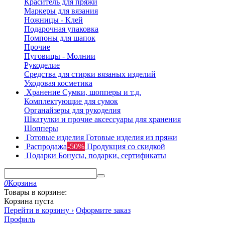
Краситель для пряжи
Маркеры для вязания
Ножницы - Клей
Подарочная упаковка
Помпоны для шапок
Прочие
Пуговицы - Молнии
Рукоделие
Средства для стирки вязаных изделий
Уходовая косметика
Хранение
Сумки, шопперы и т.д.
Комплектующие для сумок
Органайзеры для рукоделия
Шкатулки и прочие аксессуары для хранения
Шопперы
Готовые изделия
Готовые изделия из пряжи
Распродажа
-50%
Продукция со скидкой
Подарки
Бонусы, подарки, сертификаты
0
Корзина
Товары в корзине:
Корзина пуста
Перейти в корзину ›
Оформите заказ
Профиль