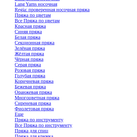
Lang Yarns носочная
Regia: проверенная носочная пряжа
Пряжа по цветам
Все Пряжа по цветам
Красная пряжа
Синяя пряжа
Белая пряжа
Секционная пряжа
Зелёная пряжа
Жёлтая пряжа
Чёрная пряжа
Серая пряжа
Розовая пряжа
Голубая пряжа
Коричневая пряжа
Бежевая пряжа
Оранжевая пряжа
Многоцветная пряжа
Сиреневая пряжа
Фиолетовая пряжа
Еще
Пряжа по инструменту
Все Пряжа по инструменту
Пряжа для спиц
Пряжа для крючка