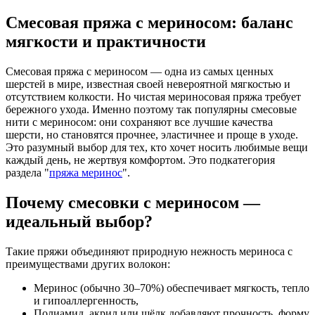
Смесовая пряжа с мериносом: баланс
мягкости и практичности
Смесовая пряжа с мериносом — одна из самых ценных
шерстей в мире, известная своей невероятной мягкостью и
отсутствием колкости. Но чистая мериносовая пряжа требует
бережного ухода. Именно поэтому так популярны
смесовые
нити с мериносом
: они сохраняют все лучшие качества
шерсти, но становятся прочнее, эластичнее и проще в уходе.
Это разумный выбор для тех, кто хочет носить любимые вещи
каждый день, не жертвуя комфортом. Это подкатегория
раздела "
пряжа меринос
".
Почему смесовки с мериносом —
идеальный выбор?
Такие пряжи объединяют природную нежность мериноса с
преимуществами других волокон:
Меринос
(обычно 30–70%) обеспечивает мягкость, тепло
и гипоаллергенность,
Полиамид, акрил или шёлк
добавляют прочность, форму