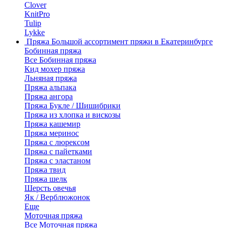
Clover
KnitPro
Tulip
Lykke
Пряжа
Большой ассортимент пряжи в Екатеринбурге
Бобинная пряжа
Все Бобинная пряжа
Кид мохер пряжа
Льняная пряжа
Пряжа альпака
Пряжа ангора
Пряжа Букле / Шишибрики
Пряжа из хлопка и вискозы
Пряжа кашемир
Пряжа меринос
Пряжа с люрексом
Пряжа с пайетками
Пряжа с эластаном
Пряжа твид
Пряжа шелк
Шерсть овечья
Як / Верблюжонок
Еще
Моточная пряжа
Все Моточная пряжа