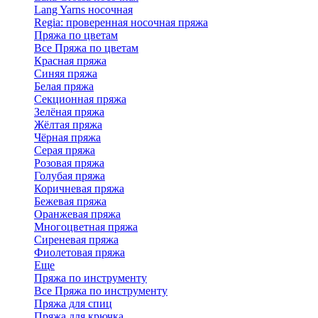
Lang Yarns носочная
Regia: проверенная носочная пряжа
Пряжа по цветам
Все Пряжа по цветам
Красная пряжа
Синяя пряжа
Белая пряжа
Секционная пряжа
Зелёная пряжа
Жёлтая пряжа
Чёрная пряжа
Серая пряжа
Розовая пряжа
Голубая пряжа
Коричневая пряжа
Бежевая пряжа
Оранжевая пряжа
Многоцветная пряжа
Сиреневая пряжа
Фиолетовая пряжа
Еще
Пряжа по инструменту
Все Пряжа по инструменту
Пряжа для спиц
Пряжа для крючка