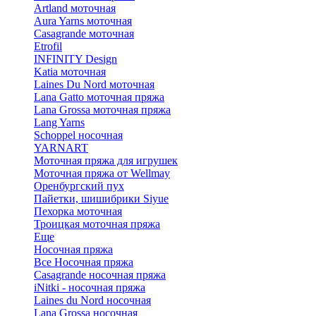
Artland моточная
Aura Yarns моточная
Casagrande моточная
Etrofil
INFINITY Design
Katia моточная
Laines Du Nord моточная
Lana Gatto моточная пряжа
Lana Grossa моточная пряжа
Lang Yarns
Schoppel носочная
YARNART
Моточная пряжа для игрушек
Моточная пряжа от Wellmay
Оренбургский пух
Пайетки, шишибрики Siyue
Пехорка моточная
Троицкая моточная пряжа
Еще
Носочная пряжа
Все Носочная пряжа
Casagrande носочная пряжа
iNitki - носочная пряжа
Laines du Nord носочная
Lana Grossa носочная