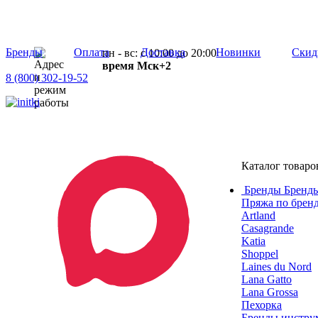
Бренды
Оплата
Доставка
Новинки
Скид
пн - вс: с 10:00 до 20:00
время Мск+2
8 (800) 302-19-52
Каталог товаро
Бренды
Бренды
Пряжа по брен
Artland
Casagrande
Katia
Shoppel
Laines du Nord
Lana Gatto
Lana Grossa
Пехорка
Бренды инструм