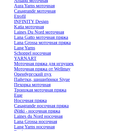
Artland моточная
Aura Yarns моточная
Casagrande моточная
Etrofil
INFINITY Design
Katia моточная
Laines Du Nord моточная
Lana Gatto моточная пряжа
Lana Grossa моточная пряжа
Lang Yarns
Schoppel носочная
YARNART
Моточная пряжа для игрушек
Моточная пряжа от Wellmay
Оренбургский пух
Пайетки, шишибрики Siyue
Пехорка моточная
Троицкая моточная пряжа
Еще
Носочная пряжа
Casagrande носочная пряжа
iNitki - носочная пряжа
Laines du Nord носочная
Lana Grossa носочная
Lang Yarns носочная