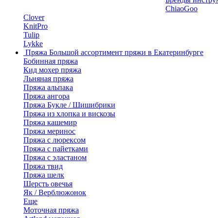
ChiaoGoo
Clover
KnitPro
Tulip
Lykke
Пряжа
Большой ассортимент пряжи в Екатеринбурге
Бобинная пряжа
Кид мохер пряжа
Льняная пряжа
Пряжа альпака
Пряжа ангора
Пряжа Букле / Шишибрики
Пряжа из хлопка и вискозы
Пряжа кашемир
Пряжа меринос
Пряжа с люрексом
Пряжа с пайетками
Пряжа с эластаном
Пряжа твид
Пряжа шелк
Шерсть овечья
Як / Верблюжонок
Еще
Моточная пряжа