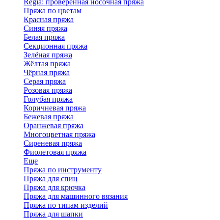
Regia: проверенная носочная пряжа
Пряжа по цветам
Красная пряжа
Синяя пряжа
Белая пряжа
Секционная пряжа
Зелёная пряжа
Жёлтая пряжа
Чёрная пряжа
Серая пряжа
Розовая пряжа
Голубая пряжа
Коричневая пряжа
Бежевая пряжа
Оранжевая пряжа
Многоцветная пряжа
Сиреневая пряжа
Фиолетовая пряжа
Еще
Пряжа по инструменту
Пряжа для спиц
Пряжа для крючка
Пряжа для машинного вязания
Пряжа по типам изделий
Пряжа для шапки