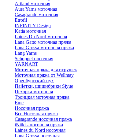
Artland моточная
Aura Yarns моточная
Casagrande моточная
Etrofil
INFINITY Design
Katia моточная
Laines Du Nord моточная
Lana Gatto моточная пряжа
Lana Grossa моточная пряжа
Lang Yarns
Schoppel носочная
YARNART
Моточная пряжа для игрушек
Моточная пряжа от Wellmay
Оренбургский пух
Пайетки, шишибрики Siyue
Пехорка моточная
Троицкая моточная пряжа
Еще
Носочная пряжа
Все Носочная пряжа
Casagrande носочная пряжа
iNitki - носочная пряжа
Laines du Nord носочная
Lana Grossa носочная