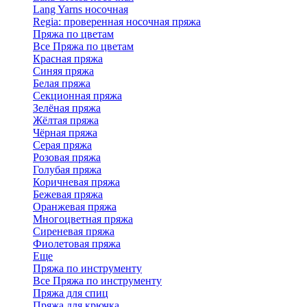
Lang Yarns носочная
Regia: проверенная носочная пряжа
Пряжа по цветам
Все Пряжа по цветам
Красная пряжа
Синяя пряжа
Белая пряжа
Секционная пряжа
Зелёная пряжа
Жёлтая пряжа
Чёрная пряжа
Серая пряжа
Розовая пряжа
Голубая пряжа
Коричневая пряжа
Бежевая пряжа
Оранжевая пряжа
Многоцветная пряжа
Сиреневая пряжа
Фиолетовая пряжа
Еще
Пряжа по инструменту
Все Пряжа по инструменту
Пряжа для спиц
Пряжа для крючка