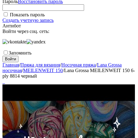
Пароль
Восстановить пароль
Показать пароль
Создать учетную запись
Антибот
Войти через соц. сеть:
Запомнить
Войти
Главная
/
Пряжа для вязания
/
Носочная пряжа
/
Lana Grossa
носочная
/
MEILENWEIT 150
/
Lana Grossa MEILENWEIT 150 6-
ply 8814 черный