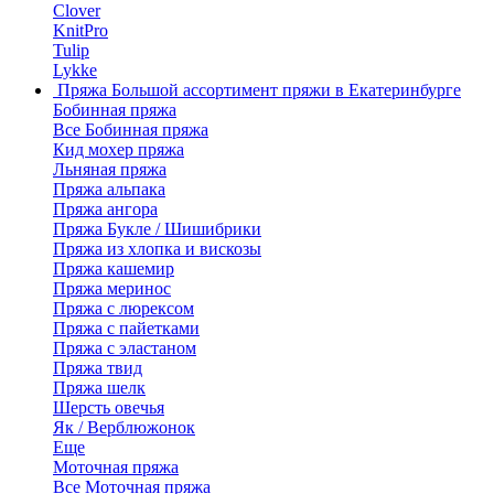
Clover
KnitPro
Tulip
Lykke
Пряжа
Большой ассортимент пряжи в Екатеринбурге
Бобинная пряжа
Все Бобинная пряжа
Кид мохер пряжа
Льняная пряжа
Пряжа альпака
Пряжа ангора
Пряжа Букле / Шишибрики
Пряжа из хлопка и вискозы
Пряжа кашемир
Пряжа меринос
Пряжа с люрексом
Пряжа с пайетками
Пряжа с эластаном
Пряжа твид
Пряжа шелк
Шерсть овечья
Як / Верблюжонок
Еще
Моточная пряжа
Все Моточная пряжа