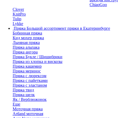
ChiaoGoo
Clover
KnitPro
Tulip
Lykke
Пряжа
Большой ассортимент пряжи в Екатеринбурге
Бобинная пряжа
Кид мохер пряжа
Льняная пряжа
Пряжа альпака
Пряжа ангора
Пряжа Букле / Шишибрики
Пряжа из хлопка и вискозы
Пряжа кашемир
Пряжа меринос
Пряжа с люрексом
Пряжа с пайетками
Пряжа с эластаном
Пряжа твид
Пряжа шелк
Як / Верблюжонок
Еще
Моточная пряжа
Artland моточная