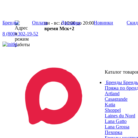
Бренды
Оплата
Доставка
Новинки
Скид
пн - вс: с 10:00 до 20:00
время Мск+2
8 (800) 302-19-52
Каталог товаро
Бренды
Бренды
Пряжа по брен
Artland
Casagrande
Katia
Shoppel
Laines du Nord
Lana Gatto
Lana Grossa
Пехорка
Бренды инструм