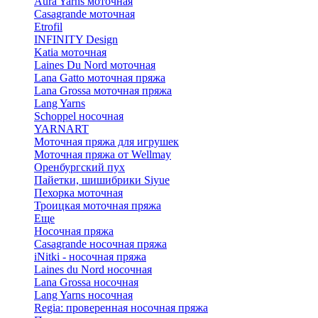
Aura Yarns моточная
Casagrande моточная
Etrofil
INFINITY Design
Katia моточная
Laines Du Nord моточная
Lana Gatto моточная пряжа
Lana Grossa моточная пряжа
Lang Yarns
Schoppel носочная
YARNART
Моточная пряжа для игрушек
Моточная пряжа от Wellmay
Оренбургский пух
Пайетки, шишибрики Siyue
Пехорка моточная
Троицкая моточная пряжа
Еще
Носочная пряжа
Casagrande носочная пряжа
iNitki - носочная пряжа
Laines du Nord носочная
Lana Grossa носочная
Lang Yarns носочная
Regia: проверенная носочная пряжа