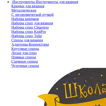
Инструменты
Инструменты для вязания
Крючки для вязания
Металлические
С эргономической ручкой
Наборы крючков
Наборы спиц для вязания
Наборы спиц Chiaogoo
Наборы спиц KnitPro
Наборы спиц Tulip
Спицы для вязания
Адаптеры-Коннекторы
Круговые спицы
Лески для спиц
Прямые спицы
Съемные спицы
Чулочные спицы