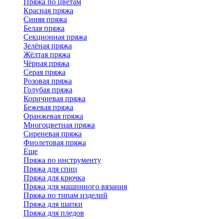
Пряжа по цветам
Красная пряжа
Синяя пряжа
Белая пряжа
Секционная пряжа
Зелёная пряжа
Жёлтая пряжа
Чёрная пряжа
Серая пряжа
Розовая пряжа
Голубая пряжа
Коричневая пряжа
Бежевая пряжа
Оранжевая пряжа
Многоцветная пряжа
Сиреневая пряжа
Фиолетовая пряжа
Еще
Пряжа по инструменту
Пряжа для спиц
Пряжа для крючка
Пряжа для машинного вязания
Пряжа по типам изделий
Пряжа для шапки
Пряжа для пледов