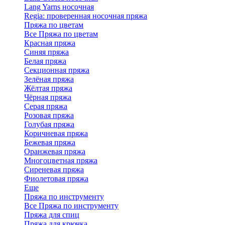
Lang Yarns носочная
Regia: проверенная носочная пряжа
Пряжа по цветам
Все Пряжа по цветам
Красная пряжа
Синяя пряжа
Белая пряжа
Секционная пряжа
Зелёная пряжа
Жёлтая пряжа
Чёрная пряжа
Серая пряжа
Розовая пряжа
Голубая пряжа
Коричневая пряжа
Бежевая пряжа
Оранжевая пряжа
Многоцветная пряжа
Сиреневая пряжа
Фиолетовая пряжа
Еще
Пряжа по инструменту
Все Пряжа по инструменту
Пряжа для спиц
Пряжа для крючка