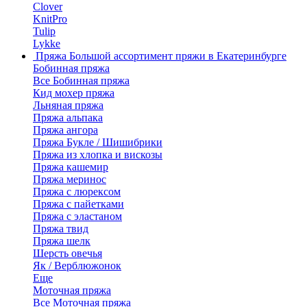
Clover
KnitPro
Tulip
Lykke
Пряжа
Большой ассортимент пряжи в Екатеринбурге
Бобинная пряжа
Все Бобинная пряжа
Кид мохер пряжа
Льняная пряжа
Пряжа альпака
Пряжа ангора
Пряжа Букле / Шишибрики
Пряжа из хлопка и вискозы
Пряжа кашемир
Пряжа меринос
Пряжа с люрексом
Пряжа с пайетками
Пряжа с эластаном
Пряжа твид
Пряжа шелк
Шерсть овечья
Як / Верблюжонок
Еще
Моточная пряжа
Все Моточная пряжа