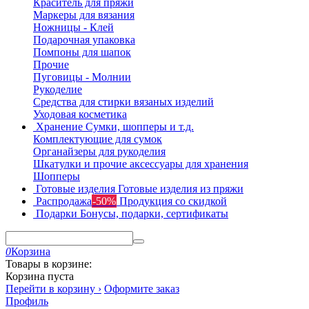
Краситель для пряжи
Маркеры для вязания
Ножницы - Клей
Подарочная упаковка
Помпоны для шапок
Прочие
Пуговицы - Молнии
Рукоделие
Средства для стирки вязаных изделий
Уходовая косметика
Хранение
Сумки, шопперы и т.д.
Комплектующие для сумок
Органайзеры для рукоделия
Шкатулки и прочие аксессуары для хранения
Шопперы
Готовые изделия
Готовые изделия из пряжи
Распродажа
-50%
Продукция со скидкой
Подарки
Бонусы, подарки, сертификаты
0
Корзина
Товары в корзине:
Корзина пуста
Перейти в корзину ›
Оформите заказ
Профиль