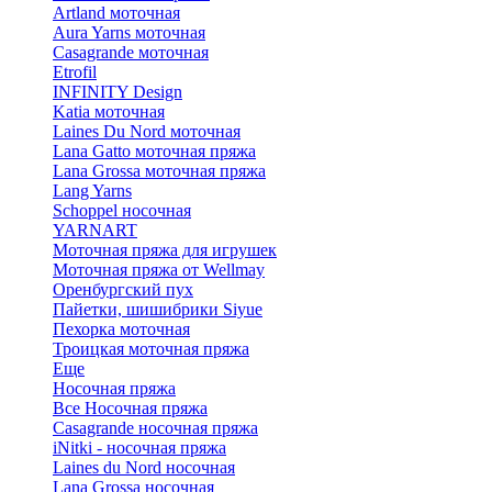
Artland моточная
Aura Yarns моточная
Casagrande моточная
Etrofil
INFINITY Design
Katia моточная
Laines Du Nord моточная
Lana Gatto моточная пряжа
Lana Grossa моточная пряжа
Lang Yarns
Schoppel носочная
YARNART
Моточная пряжа для игрушек
Моточная пряжа от Wellmay
Оренбургский пух
Пайетки, шишибрики Siyue
Пехорка моточная
Троицкая моточная пряжа
Еще
Носочная пряжа
Все Носочная пряжа
Casagrande носочная пряжа
iNitki - носочная пряжа
Laines du Nord носочная
Lana Grossa носочная