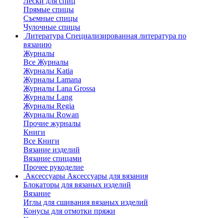
Лески для спиц
Прямые спицы
Съемные спицы
Чулочные спицы
Литература
Специализированная литература по
вязанию
Журналы
Все Журналы
Журналы Katia
Журналы Lamana
Журналы Lana Grossa
Журналы Lang
Журналы Regia
Журналы Rowan
Прочие журналы
Книги
Все Книги
Вязание изделий
Вязание спицами
Прочее рукоделие
Аксессуары
Аксессуары для вязания
Блокаторы для вязаных изделий
Вязание
Иглы для сшивания вязаных изделий
Конусы для отмотки пряжи