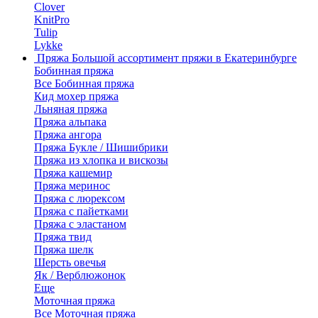
Clover
KnitPro
Tulip
Lykke
Пряжа
Большой ассортимент пряжи в Екатеринбурге
Бобинная пряжа
Все Бобинная пряжа
Кид мохер пряжа
Льняная пряжа
Пряжа альпака
Пряжа ангора
Пряжа Букле / Шишибрики
Пряжа из хлопка и вискозы
Пряжа кашемир
Пряжа меринос
Пряжа с люрексом
Пряжа с пайетками
Пряжа с эластаном
Пряжа твид
Пряжа шелк
Шерсть овечья
Як / Верблюжонок
Еще
Моточная пряжа
Все Моточная пряжа