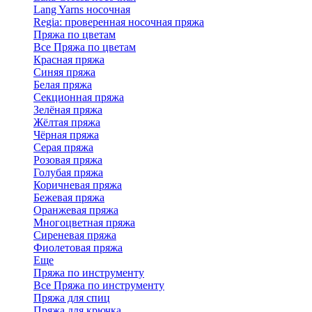
Lang Yarns носочная
Regia: проверенная носочная пряжа
Пряжа по цветам
Все Пряжа по цветам
Красная пряжа
Синяя пряжа
Белая пряжа
Секционная пряжа
Зелёная пряжа
Жёлтая пряжа
Чёрная пряжа
Серая пряжа
Розовая пряжа
Голубая пряжа
Коричневая пряжа
Бежевая пряжа
Оранжевая пряжа
Многоцветная пряжа
Сиреневая пряжа
Фиолетовая пряжа
Еще
Пряжа по инструменту
Все Пряжа по инструменту
Пряжа для спиц
Пряжа для крючка