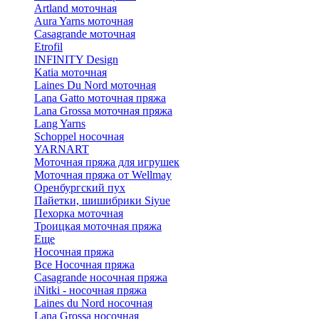
Artland моточная
Aura Yarns моточная
Casagrande моточная
Etrofil
INFINITY Design
Katia моточная
Laines Du Nord моточная
Lana Gatto моточная пряжа
Lana Grossa моточная пряжа
Lang Yarns
Schoppel носочная
YARNART
Моточная пряжа для игрушек
Моточная пряжа от Wellmay
Оренбургский пух
Пайетки, шишибрики Siyue
Пехорка моточная
Троицкая моточная пряжа
Еще
Носочная пряжа
Все Носочная пряжа
Casagrande носочная пряжа
iNitki - носочная пряжа
Laines du Nord носочная
Lana Grossa носочная