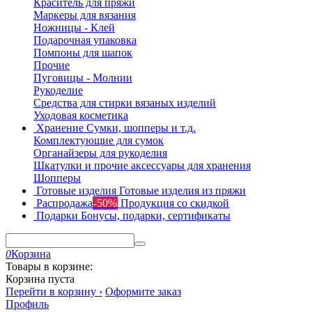
Краситель для пряжи
Маркеры для вязания
Ножницы - Клей
Подарочная упаковка
Помпоны для шапок
Прочие
Пуговицы - Молнии
Рукоделие
Средства для стирки вязаных изделий
Уходовая косметика
Хранение
Сумки, шопперы и т.д.
Комплектующие для сумок
Органайзеры для рукоделия
Шкатулки и прочие аксессуары для хранения
Шопперы
Готовые изделия
Готовые изделия из пряжи
Распродажа
-50%
Продукция со скидкой
Подарки
Бонусы, подарки, сертификаты
0
Корзина
Товары в корзине:
Корзина пуста
Перейти в корзину ›
Оформите заказ
Профиль