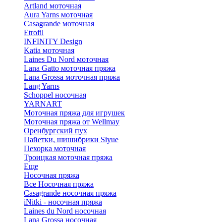
Artland моточная
Aura Yarns моточная
Casagrande моточная
Etrofil
INFINITY Design
Katia моточная
Laines Du Nord моточная
Lana Gatto моточная пряжа
Lana Grossa моточная пряжа
Lang Yarns
Schoppel носочная
YARNART
Моточная пряжа для игрушек
Моточная пряжа от Wellmay
Оренбургский пух
Пайетки, шишибрики Siyue
Пехорка моточная
Троицкая моточная пряжа
Еще
Носочная пряжа
Все Носочная пряжа
Casagrande носочная пряжа
iNitki - носочная пряжа
Laines du Nord носочная
Lana Grossa носочная