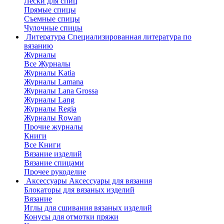
Лески для спиц
Прямые спицы
Съемные спицы
Чулочные спицы
Литература
Специализированная литература по
вязанию
Журналы
Все Журналы
Журналы Katia
Журналы Lamana
Журналы Lana Grossa
Журналы Lang
Журналы Regia
Журналы Rowan
Прочие журналы
Книги
Все Книги
Вязание изделий
Вязание спицами
Прочее рукоделие
Аксессуары
Аксессуары для вязания
Блокаторы для вязаных изделий
Вязание
Иглы для сшивания вязаных изделий
Конусы для отмотки пряжи