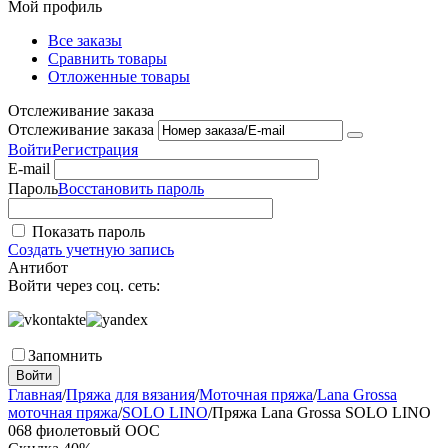
Мой профиль
Все заказы
Сравнить товары
Отложенные товары
Отслеживание заказа
Отслеживание заказа
Войти
Регистрация
E-mail
Пароль
Восстановить пароль
Показать пароль
Создать учетную запись
Антибот
Войти через соц. сеть:
Запомнить
Войти
Главная
/
Пряжа для вязания
/
Моточная пряжа
/
Lana Grossa
моточная пряжа
/
SOLO LINO
/
Пряжа Lana Grossa SOLO LINO
068 фиолетовый ООС