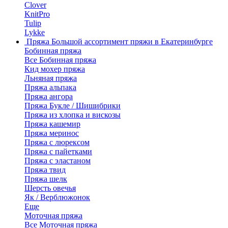
Clover
KnitPro
Tulip
Lykke
Пряжа
Большой ассортимент пряжи в Екатеринбурге
Бобинная пряжа
Все Бобинная пряжа
Кид мохер пряжа
Льняная пряжа
Пряжа альпака
Пряжа ангора
Пряжа Букле / Шишибрики
Пряжа из хлопка и вискозы
Пряжа кашемир
Пряжа меринос
Пряжа с люрексом
Пряжа с пайетками
Пряжа с эластаном
Пряжа твид
Пряжа шелк
Шерсть овечья
Як / Верблюжонок
Еще
Моточная пряжа
Все Моточная пряжа