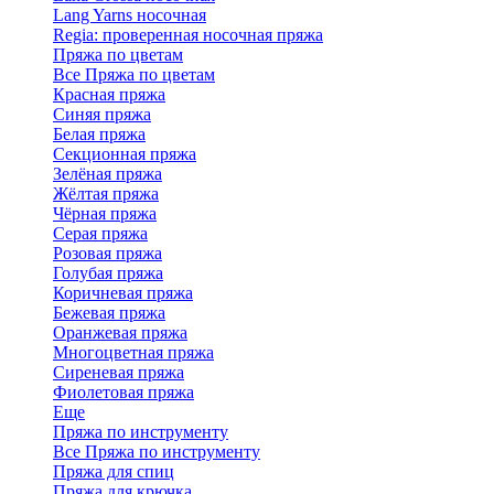
Lang Yarns носочная
Regia: проверенная носочная пряжа
Пряжа по цветам
Все Пряжа по цветам
Красная пряжа
Синяя пряжа
Белая пряжа
Секционная пряжа
Зелёная пряжа
Жёлтая пряжа
Чёрная пряжа
Серая пряжа
Розовая пряжа
Голубая пряжа
Коричневая пряжа
Бежевая пряжа
Оранжевая пряжа
Многоцветная пряжа
Сиреневая пряжа
Фиолетовая пряжа
Еще
Пряжа по инструменту
Все Пряжа по инструменту
Пряжа для спиц
Пряжа для крючка