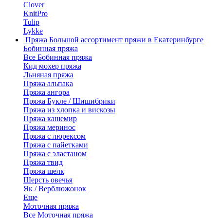
Clover
KnitPro
Tulip
Lykke
Пряжа
Большой ассортимент пряжи в Екатеринбурге
Бобинная пряжа
Все Бобинная пряжа
Кид мохер пряжа
Льняная пряжа
Пряжа альпака
Пряжа ангора
Пряжа Букле / Шишибрики
Пряжа из хлопка и вискозы
Пряжа кашемир
Пряжа меринос
Пряжа с люрексом
Пряжа с пайетками
Пряжа с эластаном
Пряжа твид
Пряжа шелк
Шерсть овечья
Як / Верблюжонок
Еще
Моточная пряжа
Все Моточная пряжа