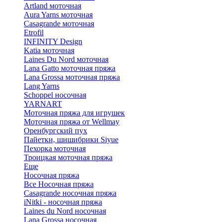
Artland моточная
Aura Yarns моточная
Casagrande моточная
Etrofil
INFINITY Design
Katia моточная
Laines Du Nord моточная
Lana Gatto моточная пряжа
Lana Grossa моточная пряжа
Lang Yarns
Schoppel носочная
YARNART
Моточная пряжа для игрушек
Моточная пряжа от Wellmay
Оренбургский пух
Пайетки, шишибрики Siyue
Пехорка моточная
Троицкая моточная пряжа
Еще
Носочная пряжа
Все Носочная пряжа
Casagrande носочная пряжа
iNitki - носочная пряжа
Laines du Nord носочная
Lana Grossa носочная