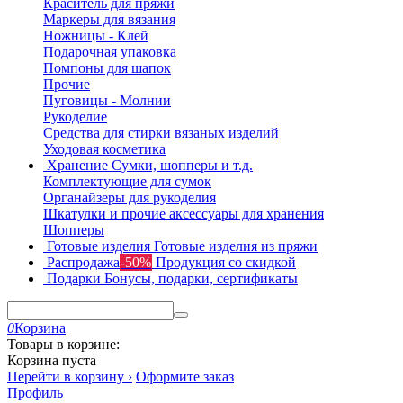
Краситель для пряжи
Маркеры для вязания
Ножницы - Клей
Подарочная упаковка
Помпоны для шапок
Прочие
Пуговицы - Молнии
Рукоделие
Средства для стирки вязаных изделий
Уходовая косметика
Хранение
Сумки, шопперы и т.д.
Комплектующие для сумок
Органайзеры для рукоделия
Шкатулки и прочие аксессуары для хранения
Шопперы
Готовые изделия
Готовые изделия из пряжи
Распродажа
-50%
Продукция со скидкой
Подарки
Бонусы, подарки, сертификаты
0
Корзина
Товары в корзине:
Корзина пуста
Перейти в корзину ›
Оформите заказ
Профиль