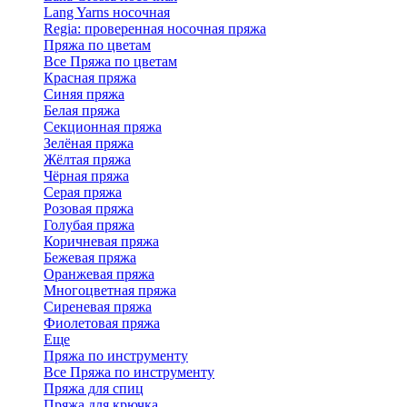
Lang Yarns носочная
Regia: проверенная носочная пряжа
Пряжа по цветам
Все Пряжа по цветам
Красная пряжа
Синяя пряжа
Белая пряжа
Секционная пряжа
Зелёная пряжа
Жёлтая пряжа
Чёрная пряжа
Серая пряжа
Розовая пряжа
Голубая пряжа
Коричневая пряжа
Бежевая пряжа
Оранжевая пряжа
Многоцветная пряжа
Сиреневая пряжа
Фиолетовая пряжа
Еще
Пряжа по инструменту
Все Пряжа по инструменту
Пряжа для спиц
Пряжа для крючка