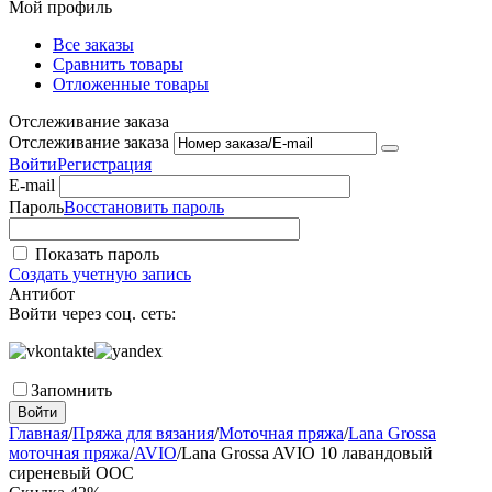
Мой профиль
Все заказы
Сравнить товары
Отложенные товары
Отслеживание заказа
Отслеживание заказа
Войти
Регистрация
E-mail
Пароль
Восстановить пароль
Показать пароль
Создать учетную запись
Антибот
Войти через соц. сеть:
Запомнить
Войти
Главная
/
Пряжа для вязания
/
Моточная пряжа
/
Lana Grossa
моточная пряжа
/
AVIO
/
Lana Grossa AVIO 10 лавандовый
сиреневый ООС