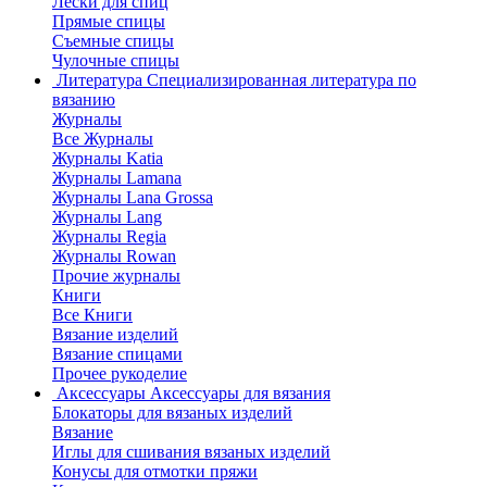
Лески для спиц
Прямые спицы
Съемные спицы
Чулочные спицы
Литература
Специализированная литература по
вязанию
Журналы
Все Журналы
Журналы Katia
Журналы Lamana
Журналы Lana Grossa
Журналы Lang
Журналы Regia
Журналы Rowan
Прочие журналы
Книги
Все Книги
Вязание изделий
Вязание спицами
Прочее рукоделие
Аксессуары
Аксессуары для вязания
Блокаторы для вязаных изделий
Вязание
Иглы для сшивания вязаных изделий
Конусы для отмотки пряжи