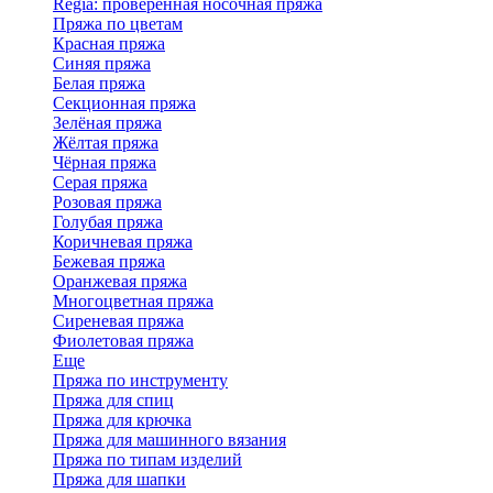
Regia: проверенная носочная пряжа
Пряжа по цветам
Красная пряжа
Синяя пряжа
Белая пряжа
Секционная пряжа
Зелёная пряжа
Жёлтая пряжа
Чёрная пряжа
Серая пряжа
Розовая пряжа
Голубая пряжа
Коричневая пряжа
Бежевая пряжа
Оранжевая пряжа
Многоцветная пряжа
Сиреневая пряжа
Фиолетовая пряжа
Еще
Пряжа по инструменту
Пряжа для спиц
Пряжа для крючка
Пряжа для машинного вязания
Пряжа по типам изделий
Пряжа для шапки