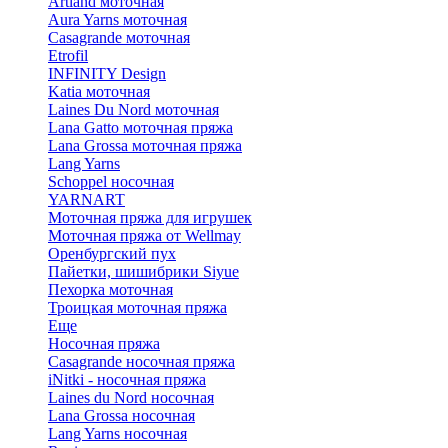
Artland моточная
Aura Yarns моточная
Casagrande моточная
Etrofil
INFINITY Design
Katia моточная
Laines Du Nord моточная
Lana Gatto моточная пряжа
Lana Grossa моточная пряжа
Lang Yarns
Schoppel носочная
YARNART
Моточная пряжа для игрушек
Моточная пряжа от Wellmay
Оренбургский пух
Пайетки, шишибрики Siyue
Пехорка моточная
Троицкая моточная пряжа
Еще
Носочная пряжа
Casagrande носочная пряжа
iNitki - носочная пряжа
Laines du Nord носочная
Lana Grossa носочная
Lang Yarns носочная