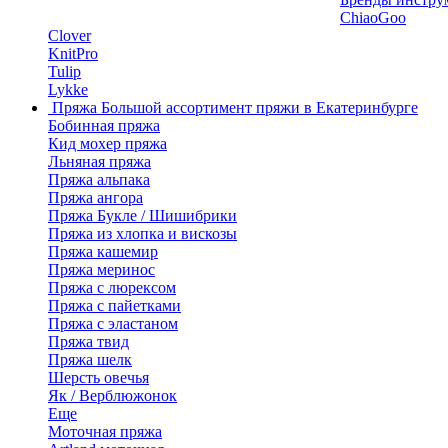
ChiaoGoo
Clover
KnitPro
Tulip
Lykke
Пряжа
Большой ассортимент пряжи в Екатеринбурге
Бобинная пряжа
Кид мохер пряжа
Льняная пряжа
Пряжа альпака
Пряжа ангора
Пряжа Букле / Шишибрики
Пряжа из хлопка и вискозы
Пряжа кашемир
Пряжа меринос
Пряжа с люрексом
Пряжа с пайетками
Пряжа с эластаном
Пряжа твид
Пряжа шелк
Шерсть овечья
Як / Верблюжонок
Еще
Моточная пряжа