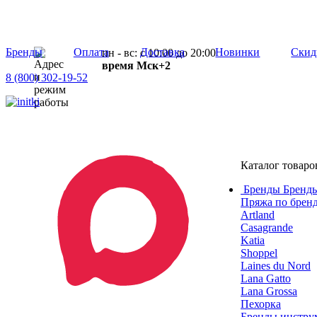
Бренды
Оплата
Доставка
Новинки
Скид
пн - вс: с 10:00 до 20:00
время Мск+2
8 (800) 302-19-52
Каталог товаро
Бренды
Бренды
Пряжа по брен
Artland
Casagrande
Katia
Shoppel
Laines du Nord
Lana Gatto
Lana Grossa
Пехорка
Бренды инструм