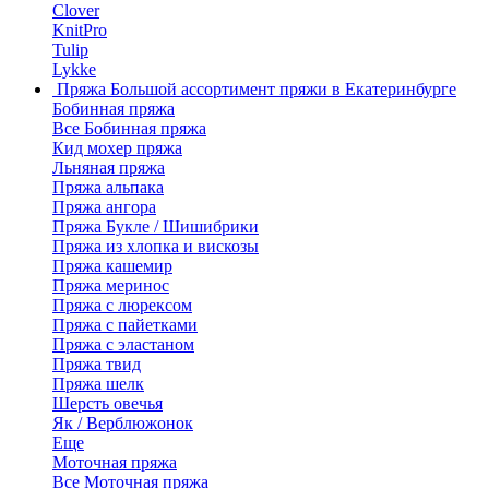
Clover
KnitPro
Tulip
Lykke
Пряжа
Большой ассортимент пряжи в Екатеринбурге
Бобинная пряжа
Все Бобинная пряжа
Кид мохер пряжа
Льняная пряжа
Пряжа альпака
Пряжа ангора
Пряжа Букле / Шишибрики
Пряжа из хлопка и вискозы
Пряжа кашемир
Пряжа меринос
Пряжа с люрексом
Пряжа с пайетками
Пряжа с эластаном
Пряжа твид
Пряжа шелк
Шерсть овечья
Як / Верблюжонок
Еще
Моточная пряжа
Все Моточная пряжа