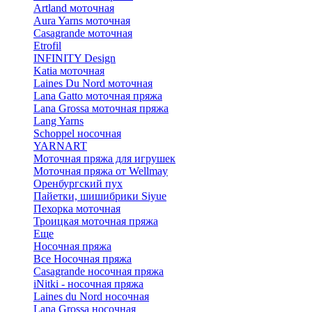
Artland моточная
Aura Yarns моточная
Casagrande моточная
Etrofil
INFINITY Design
Katia моточная
Laines Du Nord моточная
Lana Gatto моточная пряжа
Lana Grossa моточная пряжа
Lang Yarns
Schoppel носочная
YARNART
Моточная пряжа для игрушек
Моточная пряжа от Wellmay
Оренбургский пух
Пайетки, шишибрики Siyue
Пехорка моточная
Троицкая моточная пряжа
Еще
Носочная пряжа
Все Носочная пряжа
Casagrande носочная пряжа
iNitki - носочная пряжа
Laines du Nord носочная
Lana Grossa носочная