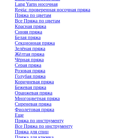
Lang Yarns носочная
Regia: проверенная носочная пряжа
Пряжа по цветам
Все Пряжа по цветам
Красная пряжа
Синяя пряжа
Белая пряжа
Секционная пряжа
Зелёная пряжа
Жёлтая пряжа
Чёрная пряжа
Серая пряжа
Розовая пряжа
Голубая пряжа
Коричневая пряжа
Бежевая пряжа
Оранжевая пряжа
Многоцветная пряжа
Сиреневая пряжа
Фиолетовая пряжа
Еще
Пряжа по инструменту
Все Пряжа по инструменту
Пряжа для спиц
Пряжа для крючка