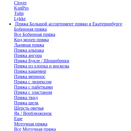
Clover
KnitPro
Tulip
Lykke
Пряжа
Большой ассортимент пряжи в Екатеринбурге
Бобинная пряжа
Все Бобинная пряжа
Кид мохер пряжа
Льняная пряжа
Пряжа альпака
Пряжа ангора
Пряжа Букле / Шишибрики
Пряжа из хлопка и вискозы
Пряжа кашемир
Пряжа меринос
Пряжа с люрексом
Пряжа с пайетками
Пряжа с эластаном
Пряжа твид
Пряжа шелк
Шерсть овечья
Як / Верблюжонок
Еще
Моточная пряжа
Все Моточная пряжа