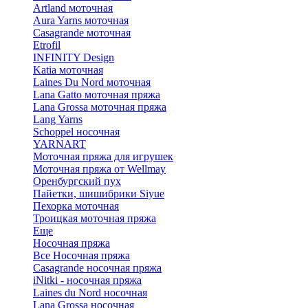
Artland моточная
Aura Yarns моточная
Casagrande моточная
Etrofil
INFINITY Design
Katia моточная
Laines Du Nord моточная
Lana Gatto моточная пряжа
Lana Grossa моточная пряжа
Lang Yarns
Schoppel носочная
YARNART
Моточная пряжа для игрушек
Моточная пряжа от Wellmay
Оренбургский пух
Пайетки, шишибрики Siyue
Пехорка моточная
Троицкая моточная пряжа
Еще
Носочная пряжа
Все Носочная пряжа
Casagrande носочная пряжа
iNitki - носочная пряжа
Laines du Nord носочная
Lana Grossa носочная