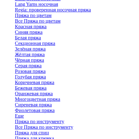
Lang Yarns носочная
Regia: проверенная носочная пряжа
Пряжа по цветам
Все Пряжа по цветам
Красная пряжа
Синяя пряжа
Белая пряжа
Секционная пряжа
Зелёная пряжа
Жёлтая пряжа
Чёрная пряжа
Серая пряжа
Розовая пряжа
Голубая пряжа
Коричневая пряжа
Бежевая пряжа
Оранжевая пряжа
Многоцветная пряжа
Сиреневая пряжа
Фиолетовая пряжа
Еще
Пряжа по инструменту
Все Пряжа по инструменту
Пряжа для спиц
Пряжа для крючка