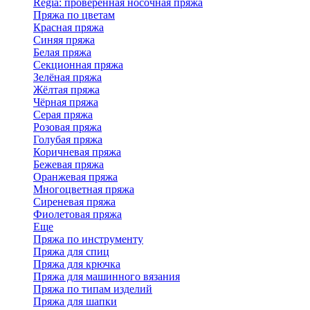
Regia: проверенная носочная пряжа
Пряжа по цветам
Красная пряжа
Синяя пряжа
Белая пряжа
Секционная пряжа
Зелёная пряжа
Жёлтая пряжа
Чёрная пряжа
Серая пряжа
Розовая пряжа
Голубая пряжа
Коричневая пряжа
Бежевая пряжа
Оранжевая пряжа
Многоцветная пряжа
Сиреневая пряжа
Фиолетовая пряжа
Еще
Пряжа по инструменту
Пряжа для спиц
Пряжа для крючка
Пряжа для машинного вязания
Пряжа по типам изделий
Пряжа для шапки