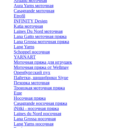
Artland моточная
Aura Yarns моточная
Casagrande моточная
Etrofil
INFINITY Design
Katia моточная
Laines Du Nord моточная
Lana Gatto моточная пряжа
Lana Grossa моточная пряжа
Lang Yarns
Schoppel носочная
YARNART
Моточная пряжа для игрушек
Моточная пряжа от Wellmay
Оренбургский пух
Пайетки, шишибрики Siyue
Пехорка моточная
Троицкая моточная пряжа
Еще
Носочная пряжа
Casagrande носочная пряжа
iNitki - носочная пряжа
Laines du Nord носочная
Lana Grossa носочная
Lang Yarns носочная