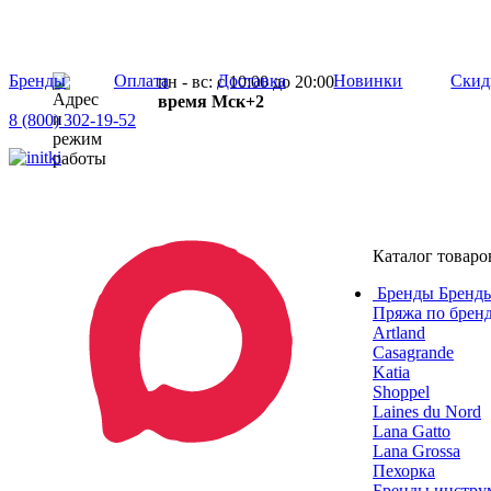
Бренды
Оплата
Доставка
Новинки
Скид
пн - вс: с 10:00 до 20:00
время Мск+2
8 (800) 302-19-52
Каталог товаро
Бренды
Бренды
Пряжа по брен
Artland
Casagrande
Katia
Shoppel
Laines du Nord
Lana Gatto
Lana Grossa
Пехорка
Бренды инструм