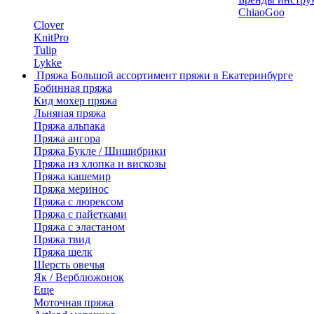
ChiaoGoo
Clover
KnitPro
Tulip
Lykke
Пряжа
Большой ассортимент пряжи в Екатеринбурге
Бобинная пряжа
Кид мохер пряжа
Льняная пряжа
Пряжа альпака
Пряжа ангора
Пряжа Букле / Шишибрики
Пряжа из хлопка и вискозы
Пряжа кашемир
Пряжа меринос
Пряжа с люрексом
Пряжа с пайетками
Пряжа с эластаном
Пряжа твид
Пряжа шелк
Шерсть овечья
Як / Верблюжонок
Еще
Моточная пряжа