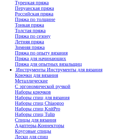
Турецкая пряжа
Перуанская пряжа
Российская пряжа
Пряжа по толщине
Тонкая пряжа
Толстая пряжа
Пряжа по сезону
Летняя пряжа
Зимняя пряжа
Пряжа по опыту вязания
Пряжа для начинающих
Пряжа для опытных вязальщиц
Инструменты
Инструменты для вязания
Крючки для вязания
Металлические
С эргономической ручкой
Наборы крючков
Наборы спиц для вязания
Наборы спиц Chiaogoo
Наборы спиц KnitPro
Наборы спиц Tulip
Спицы для вязания
Адаптеры-Коннекторы
Круговые спицы
Лески для спиц