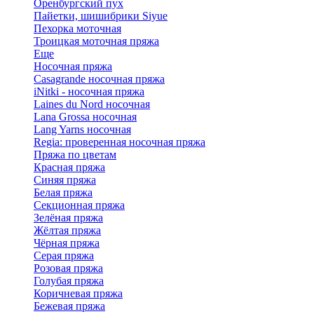
Оренбургский пух
Пайетки, шишибрики Siyue
Пехорка моточная
Троицкая моточная пряжа
Еще
Носочная пряжа
Casagrande носочная пряжа
iNitki - носочная пряжа
Laines du Nord носочная
Lana Grossa носочная
Lang Yarns носочная
Regia: проверенная носочная пряжа
Пряжа по цветам
Красная пряжа
Синяя пряжа
Белая пряжа
Секционная пряжа
Зелёная пряжа
Жёлтая пряжа
Чёрная пряжа
Серая пряжа
Розовая пряжа
Голубая пряжа
Коричневая пряжа
Бежевая пряжа