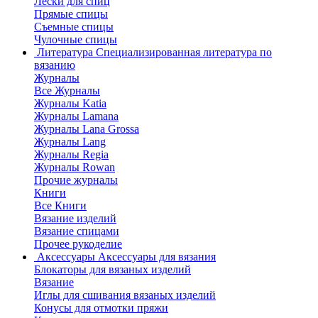
Лески для спиц
Прямые спицы
Съемные спицы
Чулочные спицы
Литература
Специализированная литература по
вязанию
Журналы
Все Журналы
Журналы Katia
Журналы Lamana
Журналы Lana Grossa
Журналы Lang
Журналы Regia
Журналы Rowan
Прочие журналы
Книги
Все Книги
Вязание изделий
Вязание спицами
Прочее рукоделие
Аксессуары
Аксессуары для вязания
Блокаторы для вязаных изделий
Вязание
Иглы для сшивания вязаных изделий
Конусы для отмотки пряжи