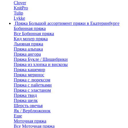
Clover
KnitPro
Tulip
Lykke
Пряжа
Большой ассортимент пряжи в Екатеринбурге
Бобинная пряжа
Все Бобинная пряжа
Кид мохер пряжа
Льняная пряжа
Пряжа альпака
Пряжа ангора
Пряжа Букле / Шишибрики
Пряжа из хлопка и вискозы
Пряжа кашемир
Пряжа меринос
Пряжа с люрексом
Пряжа с пайетками
Пряжа с эластаном
Пряжа твид
Пряжа шелк
Шерсть овечья
Як / Верблюжонок
Еще
Моточная пряжа
Все Моточная пряжа