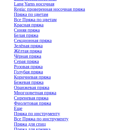
Lang Yarns носочная
Regia: проверенная носочная пряжа
Пряжа по цветам
Все Пряжа по цветам
Красная пряжа
Синяя пряжа
Белая пряжа
Секционная пряжа
Зелёная пряжа
Жёлтая пряжа
Чёрная пряжа
Серая пряжа
Розовая пряжа
Голубая пряжа
Коричневая пряжа
Бежевая пряжа
Оранжевая пряжа
Многоцветная пряжа
Сиреневая пряжа
Фиолетовая пряжа
Еще
Пряжа по инструменту
Все Пряжа по инструменту
Пряжа для спиц
Пряжа для крючка