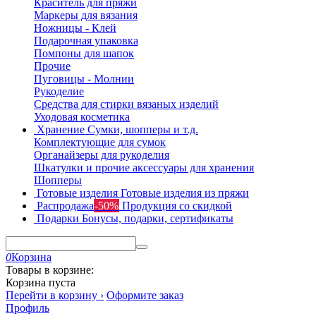
Краситель для пряжи
Маркеры для вязания
Ножницы - Клей
Подарочная упаковка
Помпоны для шапок
Прочие
Пуговицы - Молнии
Рукоделие
Средства для стирки вязаных изделий
Уходовая косметика
Хранение
Сумки, шопперы и т.д.
Комплектующие для сумок
Органайзеры для рукоделия
Шкатулки и прочие аксессуары для хранения
Шопперы
Готовые изделия
Готовые изделия из пряжи
Распродажа
-50%
Продукция со скидкой
Подарки
Бонусы, подарки, сертификаты
0
Корзина
Товары в корзине:
Корзина пуста
Перейти в корзину ›
Оформите заказ
Профиль