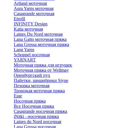
Artland моточная
Aura Yarns моточная
Casagrande моточная
Etrofil
INFINITY Design
Katia моточная
Laines Du Nord моточная
Lana Gatto моточная пряжа
Lana Grossa моточная пряжа
Lang Yarns
Schoppel носочная
YARNART
Моточная пряжа для игрушек
Моточная пряжа от Wellmay
Оренбургский пух
Пайетки, шишибрики Siyue
Пехорка моточная
Троицкая моточная пряжа
Еще
Носочная пряжа
Все Носочная пряжа
Casagrande носочная пряжа
iNitki - носочная пряжа
Laines du Nord носочная
Lana Grossa носочная