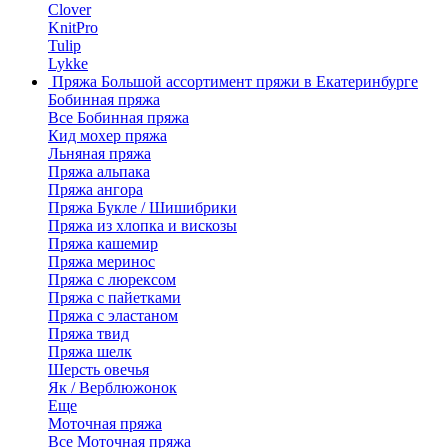
Clover
KnitPro
Tulip
Lykke
Пряжа
Большой ассортимент пряжи в Екатеринбурге
Бобинная пряжа
Все Бобинная пряжа
Кид мохер пряжа
Льняная пряжа
Пряжа альпака
Пряжа ангора
Пряжа Букле / Шишибрики
Пряжа из хлопка и вискозы
Пряжа кашемир
Пряжа меринос
Пряжа с люрексом
Пряжа с пайетками
Пряжа с эластаном
Пряжа твид
Пряжа шелк
Шерсть овечья
Як / Верблюжонок
Еще
Моточная пряжа
Все Моточная пряжа