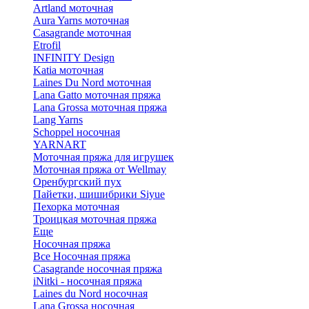
Artland моточная
Aura Yarns моточная
Casagrande моточная
Etrofil
INFINITY Design
Katia моточная
Laines Du Nord моточная
Lana Gatto моточная пряжа
Lana Grossa моточная пряжа
Lang Yarns
Schoppel носочная
YARNART
Моточная пряжа для игрушек
Моточная пряжа от Wellmay
Оренбургский пух
Пайетки, шишибрики Siyue
Пехорка моточная
Троицкая моточная пряжа
Еще
Носочная пряжа
Все Носочная пряжа
Casagrande носочная пряжа
iNitki - носочная пряжа
Laines du Nord носочная
Lana Grossa носочная