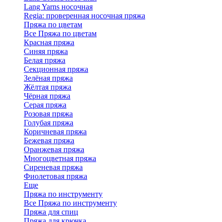
Lang Yarns носочная
Regia: проверенная носочная пряжа
Пряжа по цветам
Все Пряжа по цветам
Красная пряжа
Синяя пряжа
Белая пряжа
Секционная пряжа
Зелёная пряжа
Жёлтая пряжа
Чёрная пряжа
Серая пряжа
Розовая пряжа
Голубая пряжа
Коричневая пряжа
Бежевая пряжа
Оранжевая пряжа
Многоцветная пряжа
Сиреневая пряжа
Фиолетовая пряжа
Еще
Пряжа по инструменту
Все Пряжа по инструменту
Пряжа для спиц
Пряжа для крючка