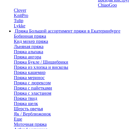
ChiaoGoo
Clover
KnitPro
Tulip
Lykke
Пряжа
Большой ассортимент пряжи в Екатеринбурге
Бобинная пряжа
Кид мохер пряжа
Льняная пряжа
Пряжа альпака
Пряжа ангора
Пряжа Букле / Шишибрики
Пряжа из хлопка и вискозы
Пряжа кашемир
Пряжа меринос
Пряжа с люрексом
Пряжа с пайетками
Пряжа с эластаном
Пряжа твид
Пряжа шелк
Шерсть овечья
Як / Верблюжонок
Еще
Моточная пряжа