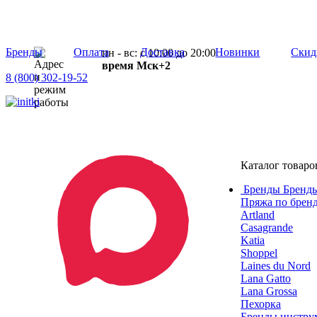
Бренды
Оплата
Доставка
Новинки
Скид
пн - вс: с 10:00 до 20:00
время Мск+2
8 (800) 302-19-52
Каталог товаро
Бренды
Бренды
Пряжа по брен
Artland
Casagrande
Katia
Shoppel
Laines du Nord
Lana Gatto
Lana Grossa
Пехорка
Бренды инструм