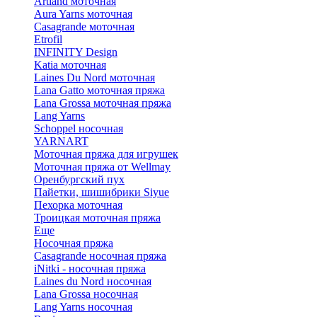
Artland моточная
Aura Yarns моточная
Casagrande моточная
Etrofil
INFINITY Design
Katia моточная
Laines Du Nord моточная
Lana Gatto моточная пряжа
Lana Grossa моточная пряжа
Lang Yarns
Schoppel носочная
YARNART
Моточная пряжа для игрушек
Моточная пряжа от Wellmay
Оренбургский пух
Пайетки, шишибрики Siyue
Пехорка моточная
Троицкая моточная пряжа
Еще
Носочная пряжа
Casagrande носочная пряжа
iNitki - носочная пряжа
Laines du Nord носочная
Lana Grossa носочная
Lang Yarns носочная