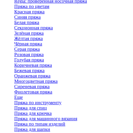
Regia: проверенная носочная пряжа
Пряжа по цветам
Красная пряжа
Синяя пряжа
Белая пряжа
Секционная пряжа
Зелёная пряжа
Жёлтая пряжа
Чёрная пряжа
Серая пряжа
Розовая пряжа
Голубая пряжа
Коричневая пряжа
Бежевая пряжа
Оранжевая пряжа
Многоцветная пряжа
Сиреневая пряжа
Фиолетовая пряжа
Еще
Пряжа по инструменту
Пряжа для спиц
Пряжа для крючка
Пряжа для машинного вязания
Пряжа по типам изделий
Пряжа для шапки