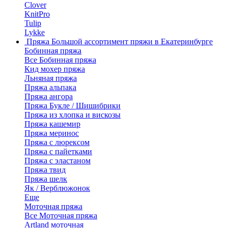
Clover
KnitPro
Tulip
Lykke
Пряжа
Большой ассортимент пряжи в Екатеринбурге
Бобинная пряжа
Все Бобинная пряжа
Кид мохер пряжа
Льняная пряжа
Пряжа альпака
Пряжа ангора
Пряжа Букле / Шишибрики
Пряжа из хлопка и вискозы
Пряжа кашемир
Пряжа меринос
Пряжа с люрексом
Пряжа с пайетками
Пряжа с эластаном
Пряжа твид
Пряжа шелк
Як / Верблюжонок
Еще
Моточная пряжа
Все Моточная пряжа
Artland моточная