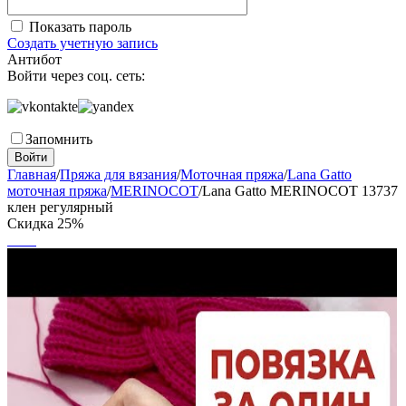
Показать пароль
Создать учетную запись
Антибот
Войти через соц. сеть:
Запомнить
Войти
Главная
/
Пряжа для вязания
/
Моточная пряжа
/
Lana Gatto
моточная пряжа
/
MERINOCOT
/
Lana Gatto MERINOCOT 13737
клен регулярный
Скидка
25%