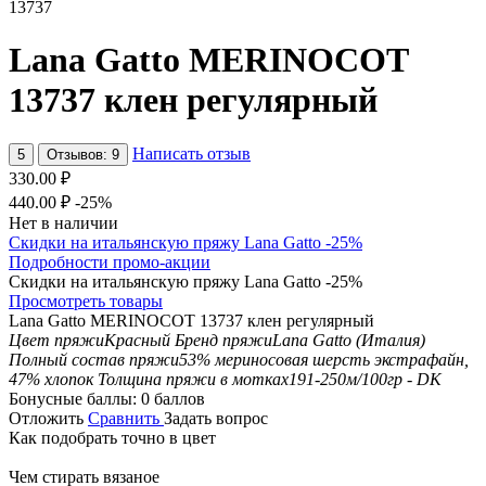
13737
Lana Gatto MERINOCOT
13737 клен регулярный
Написать отзыв
5
Отзывов: 9
330.00
₽
440.00
₽
-25%
Нет в наличии
Скидки на итальянскую пряжу Lana Gatto -25%
Подробности промо-акции
Скидки на итальянскую пряжу Lana Gatto -25%
Просмотреть товары
Lana Gatto MERINOCOT 13737 клен регулярный
Цвет пряжи
Красный
Бренд пряжи
Lana Gatto (Италия)
Полный состав пряжи
53% мериносовая шерсть экстрафайн,
47% хлопок
Толщина пряжи в мотках
191-250м/100гр - DK
Бонусные баллы:
0 баллов
Отложить
Сравнить
Задать вопрос
Как подобрать точно в цвет
Чем стирать вязаное