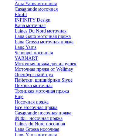
Aura Yarns моточная
Casagrande моточная
Etrofil
INFINITY Design
Katia моточная
Laines Du Nord моточная
Lana Gatto моточная пряжа
Lana Grossa моточная пряжа
Lang Yarns
Schoppel носочная
YARNART
Моточная пряжа для игрушек
Моточная пряжа от Wellmay
Оренбургский пух
Пайетки, шишибрики Siyue
Пехорка моточная
Троицкая моточная пряжа
Еще
Носочная пряжа
Все Носочная пряжа
Casagrande носочная пряжа
iNitki - носочная пряжа
Laines du Nord носочная
Lana Grossa носочная
Lang Yarns носочная