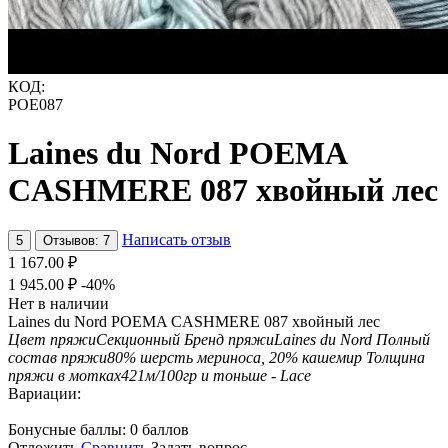
КОД:
POE087
Laines du Nord POEMA
CASHMERE 087 хвойный лес
Написать отзыв
5
Отзывов: 7
1 167.00
₽
1 945.00
₽
-40%
Нет в наличии
Laines du Nord POEMA CASHMERE 087 хвойный лес
Цвет пряжи
Секционный
Бренд пряжи
Laines du Nord
Полный
состав пряжи
80% шерсть мериноса, 20% кашемир
Толщина
пряжи в мотках
421м/100гр и тоньше - Lace
Вариации:
Бонусные баллы:
0 баллов
Отложить
Сравнить
Задать вопрос