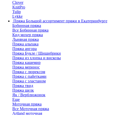
Clover
KnitPro
Tulip
Lykke
Пряжа
Большой ассортимент пряжи в Екатеринбурге
Бобинная пряжа
Все Бобинная пряжа
Кид мохер пряжа
Льняная пряжа
Пряжа альпака
Пряжа ангора
Пряжа Букле / Шишибрики
Пряжа из хлопка и вискозы
Пряжа кашемир
Пряжа меринос
Пряжа с люрексом
Пряжа с пайетками
Пряжа с эластаном
Пряжа твид
Пряжа шелк
Як / Верблюжонок
Еще
Моточная пряжа
Все Моточная пряжа
Artland моточная