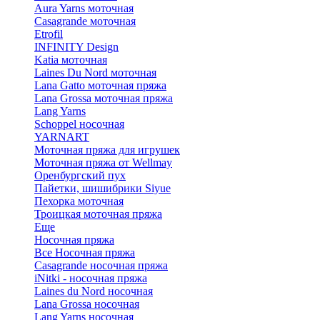
Aura Yarns моточная
Casagrande моточная
Etrofil
INFINITY Design
Katia моточная
Laines Du Nord моточная
Lana Gatto моточная пряжа
Lana Grossa моточная пряжа
Lang Yarns
Schoppel носочная
YARNART
Моточная пряжа для игрушек
Моточная пряжа от Wellmay
Оренбургский пух
Пайетки, шишибрики Siyue
Пехорка моточная
Троицкая моточная пряжа
Еще
Носочная пряжа
Все Носочная пряжа
Casagrande носочная пряжа
iNitki - носочная пряжа
Laines du Nord носочная
Lana Grossa носочная
Lang Yarns носочная