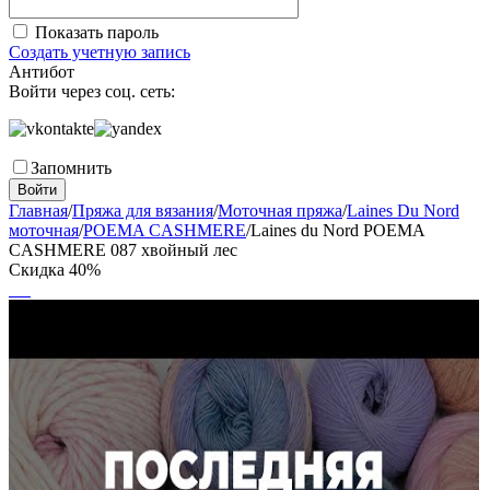
Показать пароль
Создать учетную запись
Антибот
Войти через соц. сеть:
Запомнить
Войти
Главная
/
Пряжа для вязания
/
Моточная пряжа
/
Laines Du Nord
моточная
/
POEMA CASHMERE
/
Laines du Nord POEMA
CASHMERE 087 хвойный лес
Скидка
40%